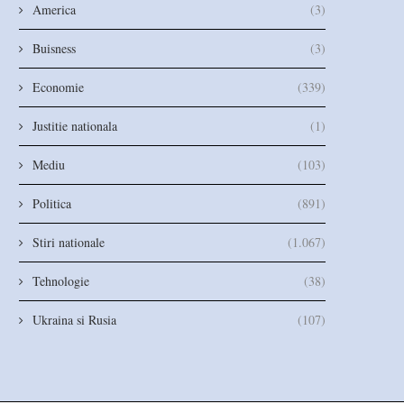
raționalizare a energiei...
energiei electrice nu a a
America
(3)
Buisness
(3)
Economie
(339)
Justitie nationala
(1)
Mediu
(103)
Politica
(891)
Stiri nationale
(1.067)
Tehnologie
(38)
Ukraina si Rusia
(107)