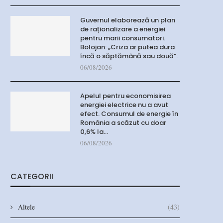
Guvernul elaborează un plan
de raționalizare a energiei
pentru marii consumatori.
Bolojan: „Criza ar putea dura
încă o săptămână sau două”.
06/08/2026
Apelul pentru economisirea
energiei electrice nu a avut
efect. Consumul de energie în
România a scăzut cu doar
0,6% la…
06/08/2026
CATEGORII
Altele
(43)
Guvernul elaborează un plan de
Apelul pentru economi