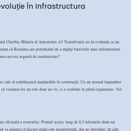
voluție În Infrastructura
lotul Chiribiș–Biharia al Autostrăzii A3 Transilvania ies în evidență ca un
 semn că România are potențialul de a depăși barrierile unei infrastructuri
gnora nevoia urgentă de modernizare?
e cale să redefinească standardele în construcții. Cu un arsenal impunător
 viziunea lor nu este doar un vis, ci o realitate în plină expansiune. Vor
re eficientă a resurselor. Primul sector, lung de 8,5 kilometri dintr-un
să va asigura că fiecare etapă este monitorizată, dar ne întrebăm: de câte