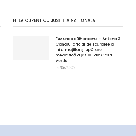
FII LA CURENT CU JUSTITIA NATIONALA
Fuziunea eBihoreanul – Antena 3:
Canalul oficial de scurgere a
informațiilor și apărare
mediatică a jafului din Casa
Verde
09/06/2025