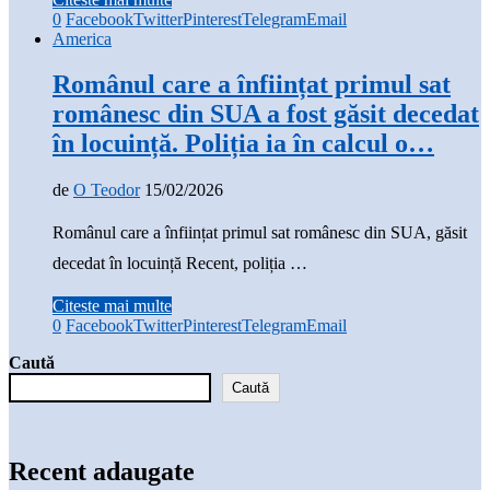
0
Facebook
Twitter
Pinterest
Telegram
Email
America
Românul care a înființat primul sat
românesc din SUA a fost găsit decedat
în locuință. Poliția ia în calcul o…
de
O Teodor
15/02/2026
Românul care a înființat primul sat românesc din SUA, găsit
decedat în locuință Recent, poliția …
Citeste mai multe
0
Facebook
Twitter
Pinterest
Telegram
Email
Caută
Caută
Recent adaugate