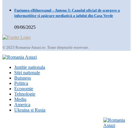
Fuziunea eBihoreanul – Antena 3: Canalul oficial de scurgere a
informațiilor și apărare mediatică a jafului din Casa Verde
09/06/2025
© 2025 Romania-Astazi.ro. Toate drepturile rezervate.
Justitie nationala
Stiri nationale
Buisness
Politica
Economie
Tehnologie
Mediu
America
Ukraina si Rusia