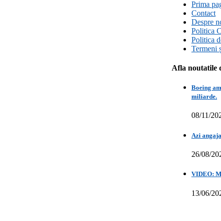
Prima pa
Contact
Despre n
Politica 
Politica 
Termeni ș
Afla noutatile 
Boeing amâ
miliarde.
08/11/20
Azi angaja
26/08/20
VIDEO: Mih
13/06/20