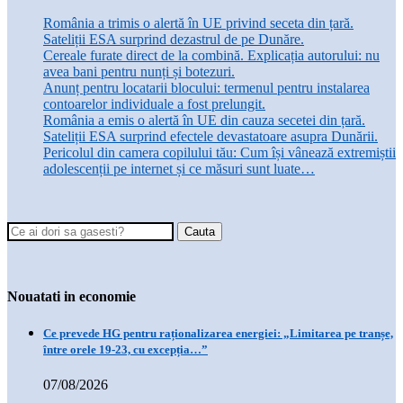
România a trimis o alertă în UE privind seceta din țară.
Sateliții ESA surprind dezastrul de pe Dunăre.
Cereale furate direct de la combină. Explicația autorului: nu
avea bani pentru nunți și botezuri.
Anunț pentru locatarii blocului: termenul pentru instalarea
contoarelor individuale a fost prelungit.
România a emis o alertă în UE din cauza secetei din țară.
Sateliții ESA surprind efectele devastatoare asupra Dunării.
Pericolul din camera copilului tău: Cum își vânează extremiștii
adolescenții pe internet și ce măsuri sunt luate…
Nouatati in economie
Ce prevede HG pentru raționalizarea energiei: „Limitarea pe tranșe,
între orele 19-23, cu excepția…”
07/08/2026