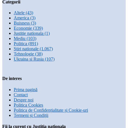
Categorii
Altele
(43)
America
(3)
Buisness
(3)
Economie
(339)
Justitie nationala
(1)
Mediu
(103)
Politica
(891)
Stiri nationale
(1.067)
Tehnologie
(38)
Ukraina si Rusia
(107)
De interes
Prima pagină
Contact
Despre noi
Politica Cookies
Politica de Confidențialitate și Cookie-uri
Termeni și Condiții
Fii la curent cu Justitia nationala