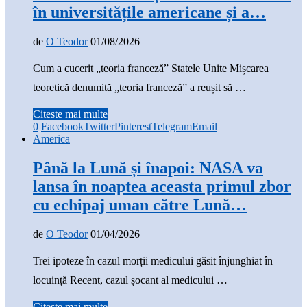
în universitățile americane și a…
de
O Teodor
01/08/2026
Cum a cucerit „teoria franceză” Statele Unite Mișcarea
teoretică denumită „teoria franceză” a reușit să …
Citeste mai multe
0
Facebook
Twitter
Pinterest
Telegram
Email
America
Până la Lună și înapoi: NASA va
lansa în noaptea aceasta primul zbor
cu echipaj uman către Lună…
de
O Teodor
01/04/2026
Trei ipoteze în cazul morții medicului găsit înjunghiat în
locuință Recent, cazul șocant al medicului …
Citeste mai multe