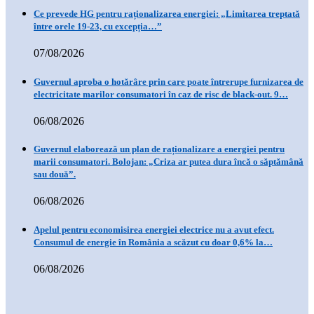
Ce prevede HG pentru raționalizarea energiei: „Limitarea treptată
între orele 19-23, cu excepția…”
07/08/2026
Guvernul aproba o hotărâre prin care poate întrerupe furnizarea de
electricitate marilor consumatori în caz de risc de black-out. 9…
06/08/2026
Guvernul elaborează un plan de raționalizare a energiei pentru
marii consumatori. Bolojan: „Criza ar putea dura încă o săptămână
sau două”.
06/08/2026
Apelul pentru economisirea energiei electrice nu a avut efect.
Consumul de energie în România a scăzut cu doar 0,6% la…
06/08/2026