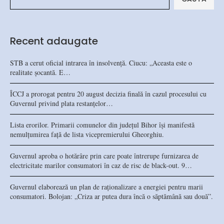
Recent adaugate
STB a cerut oficial intrarea în insolvență. Ciucu: „Aceasta este o
realitate șocantă. E…
ÎCCJ a prorogat pentru 20 august decizia finală în cazul procesului cu
Guvernul privind plata restanțelor…
Lista erorilor. Primarii comunelor din județul Bihor își manifestă
nemulțumirea față de lista vicepremierului Gheorghiu.
Guvernul aproba o hotărâre prin care poate întrerupe furnizarea de
electricitate marilor consumatori în caz de risc de black-out. 9…
Guvernul elaborează un plan de raționalizare a energiei pentru marii
consumatori. Bolojan: „Criza ar putea dura încă o săptămână sau două”.