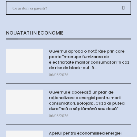
NOUATATI IN ECONOMIE
Guvernul aproba o hotărâre prin care
poate întrerupe furnizarea de
electricitate marilor consumatori în caz
de risc de black-out. 9…
06/08/2026
Guvernul elaborează un plan de
raționalizare a energiei pentru marii
consumatori. Bolojan: „Criza ar putea
dura încă o săptămână sau două”.
06/08/2026
Apelul pentru economisirea energiei