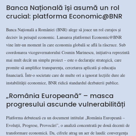
Banca Națională își asumă un rol
crucial: platforma Economic@BNR
Banca Națională a României (BNR) alege să joace un rol curajos și
decisiv în peisajul economic. Lansarea platformei Economic@BNR
vine într-un moment în care economia globală se află la răscruce. Sub
coordonarea viceguvernatorului Cosmin Marinescu, inițiativa reprezintă
mai mult decât un simplu proiect – este o declarație strategică, care
promite să amplifice transparența, cercetarea aplicată și educația
financiară. Într-o societate care de multe ori a ignorat lecțiile dure ale
instabilității economice, BNR ridică standardul dezbaterii publice.
„România Europeană” – masca
progresului ascunde vulnerabilități
Platforma debutează cu un document intitulat „România Europeană –
Evoluții, Progrese, Provocări”, o analiză concentrată pe două decenii de
transformare economică. Da, cifrele atrag un aer de laudă: convergența