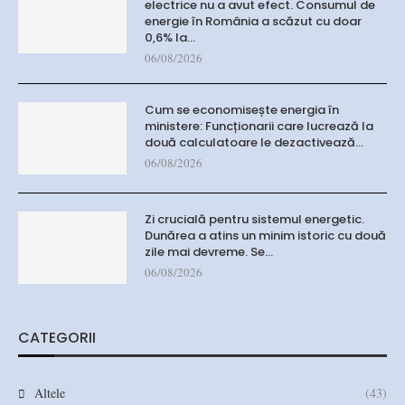
electrice nu a avut efect. Consumul de
energie în România a scăzut cu doar
0,6% la…
06/08/2026
Cum se economisește energia în
ministere: Funcționarii care lucrează la
două calculatoare le dezactivează…
06/08/2026
Zi crucială pentru sistemul energetic.
Dunărea a atins un minim istoric cu două
zile mai devreme. Se…
06/08/2026
CATEGORII
Altele
(43)