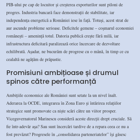
PIB-ului pe cap de locuitor și creșterea exporturilor sunt piloni de
progres. Industria bancară face demonstrații de stabilitate, iar
independența energetică a României iese în față. Totuși, acest strat de
aur ascunde probleme serioase. Deficitele gemene – coșmarul economiei
românești – amenință totul. Datoria publică crește fără milă, iar
infrastructura deficitară paralizează orice încercare de dezvoltare
echilibrată. Așadar, ne bucurăm de progrese cu o mână, în timp ce cu
cealaltă ne agățăm de prăpastie.
Promisiuni ambițioase și drumul
spinos către performanță
Ambițiile economice ale României sunt setate la un nivel înalt.
Aderarea la OCDE, integrarea în Zona Euro și întărirea relațiilor
strategice sunt promovate ca niște scări către un viitor prosper.
Viceguvernatorul Marinescu consideră aceste direcții drept cruciale. Să
fie într-adevăr așa? Sau sunt încercări tardive de a repara ceea ce nu a
fost prevăzut? Progresele în „consolidarea parteneriatelor” își găsesc