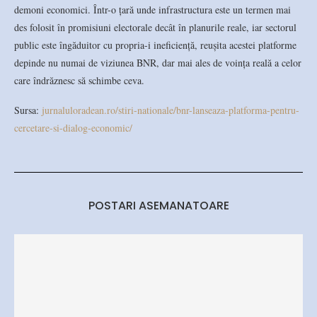
demoni economici. Într-o țară unde infrastructura este un termen mai
des folosit în promisiuni electorale decât în planurile reale, iar sectorul
public este îngăduitor cu propria-i ineficiență, reușita acestei platforme
depinde nu numai de viziunea BNR, dar mai ales de voința reală a celor
care îndrăznesc să schimbe ceva.
Sursa:
jurnaluloradean.ro/stiri-nationale/bnr-lanseaza-platforma-pentru-
cercetare-si-dialog-economic/
POSTARI ASEMANATOARE