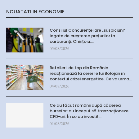
NOUATATI IN ECONOMIE
Consiliul Concurenței are „suspiciuni”
legate de creșterea prețurilor la
carburanți. Chirițoiu:…
05/08/2026
Retailerii de top din România
reacționează la cererile lui Bolojan în
contextul crizei energetice. Ce va urma…
04/08/2026
Ce au făcut românii după căderea
burselor: au început să tranzacționeze
CFD-uri. În ce au investit…
01/08/2026