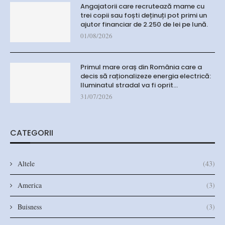
Angajatorii care recrutează mame cu
trei copii sau foști deținuți pot primi un
ajutor financiar de 2.250 de lei pe lună.
01/08/2026
Primul mare oraș din România care a
decis să raționalizeze energia electrică:
Iluminatul stradal va fi oprit…
31/07/2026
CATEGORII
Altele
(43)
America
(3)
Buisness
(3)