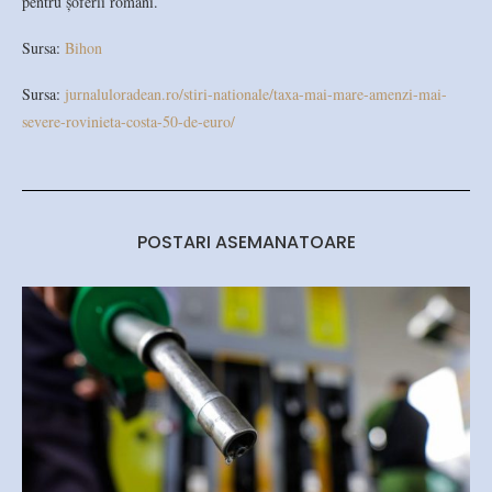
pentru șoferii români.
Sursa:
Bihon
Sursa:
jurnaluloradean.ro/stiri-nationale/taxa-mai-mare-amenzi-mai-
severe-rovinieta-costa-50-de-euro/
POSTARI ASEMANATOARE