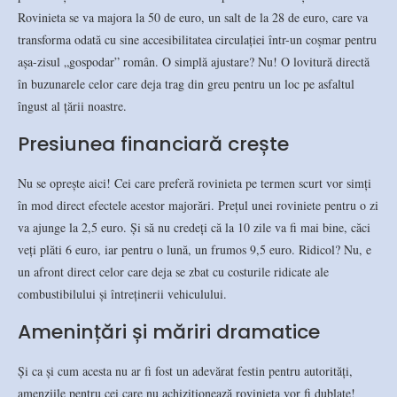
Rovinieta se va majora la 50 de euro, un salt de la 28 de euro, care va
transforma odată cu sine accesibilitatea circulației într-un coșmar pentru
așa-zisul „gospodar” român. O simplă ajustare? Nu! O lovitură directă
în buzunarele celor care deja trag din greu pentru un loc pe asfaltul
îngust al țării noastre.
Presiunea financiară crește
Nu se oprește aici! Cei care preferă rovinieta pe termen scurt vor simți
în mod direct efectele acestor majorări. Prețul unei roviniete pentru o zi
va ajunge la 2,5 euro. Și să nu credeți că la 10 zile va fi mai bine, căci
veți plăti 6 euro, iar pentru o lună, un frumos 9,5 euro. Ridicol? Nu, e
un afront direct celor care deja se zbat cu costurile ridicate ale
combustibilului și întreținerii vehiculului.
Amenințări și măriri dramatice
Și ca și cum acesta nu ar fi fost un adevărat festin pentru autorități,
amenziile pentru cei care nu achiziționează rovinieta vor fi dublate!