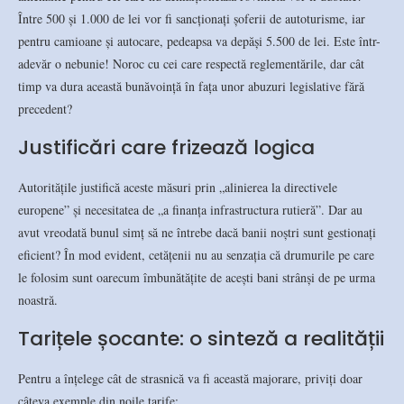
Între 500 și 1.000 de lei vor fi sancționați șoferii de autoturisme, iar
pentru camioane și autocare, pedeapsa va depăși 5.500 de lei. Este într-
adevăr o nebunie! Noroc cu cei care respectă reglementările, dar cât
timp va dura această bunăvoință în fața unor abuzuri legislative fără
precedent?
Justificări care frizează logica
Autoritățile justifică aceste măsuri prin „alinierea la directivele
europene” și necesitatea de „a finanța infrastructura rutieră”. Dar au
avut vreodată bunul simț să ne întrebe dacă banii noștri sunt gestionați
eficient? În mod evident, cetățenii nu au senzația că drumurile pe care
le folosim sunt oarecum îmbunătățite de acești bani strânși de pe urma
noastră.
Tarițele șocante: o sinteză a realității
Pentru a înțelege cât de strasnică va fi această majorare, priviți doar
câteva exemple din noile tarife: