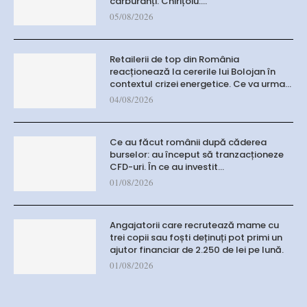
carburanți. Chirițoiu:…
05/08/2026
Retailerii de top din România
reacționează la cererile lui Bolojan în
contextul crizei energetice. Ce va urma…
04/08/2026
Ce au făcut românii după căderea
burselor: au început să tranzacționeze
CFD-uri. În ce au investit…
01/08/2026
Angajatorii care recrutează mame cu
trei copii sau foști deținuți pot primi un
ajutor financiar de 2.250 de lei pe lună.
01/08/2026