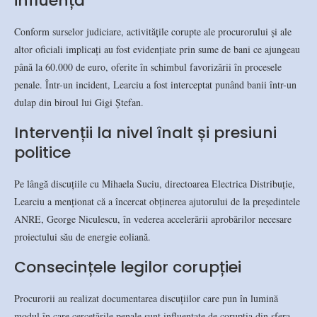
influență
Conform surselor judiciare, activitățile corupte ale procurorului și ale
altor oficiali implicați au fost evidențiate prin sume de bani ce ajungeau
până la 60.000 de euro, oferite în schimbul favorizării în procesele
penale. Într-un incident, Learciu a fost interceptat punând banii într-un
dulap din biroul lui Gigi Ștefan.
Intervenții la nivel înalt și presiuni
politice
Pe lângă discuțiile cu Mihaela Suciu, directoarea Electrica Distribuție,
Learciu a menționat că a încercat obținerea ajutorului de la președintele
ANRE, George Niculescu, în vederea accelerării aprobărilor necesare
proiectului său de energie eoliană.
Consecințele legilor corupției
Procurorii au realizat documentarea discuțiilor care pun în lumină
modul în care cercetările penale sunt influențate de corupția din sfera