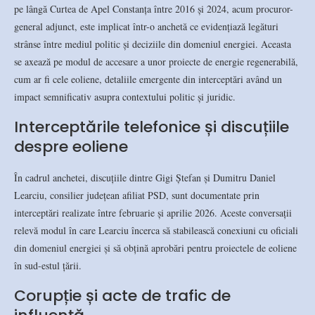
pe lângă Curtea de Apel Constanța între 2016 și 2024, acum procuror-
general adjunct, este implicat într-o anchetă ce evidențiază legături
strânse între mediul politic și deciziile din domeniul energiei. Aceasta
se axează pe modul de accesare a unor proiecte de energie regenerabilă,
cum ar fi cele eoliene, detaliile emergente din interceptări având un
impact semnificativ asupra contextului politic și juridic.
Interceptările telefonice și discuțiile
despre eoliene
În cadrul anchetei, discuțiile dintre Gigi Ștefan și Dumitru Daniel
Learciu, consilier județean afiliat PSD, sunt documentate prin
interceptări realizate între februarie și aprilie 2026. Aceste conversații
relevă modul în care Learciu încerca să stabilească conexiuni cu oficiali
din domeniul energiei și să obțină aprobări pentru proiectele de eoliene
în sud-estul țării.
Corupție și acte de trafic de