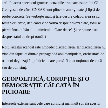
artă. În acest spectacol grotesc, acuzațiile aruncate asupra lui Călin
Georgescu de către CNSAS sunt pline de ambiguitate și lipsă de
probe concrete. Se vorbește mult și tare despre colaborarea sa cu
fosta Securitate, dar, când vine vorba despre dovezi clare, totul se
pierde într-un hău al … nimicului. Oare de ce? Și ce spune asta
despre statul de drept român?
Rolul acestui scandal este limpede: discreditarea. Iar discreditarea nu
vine din fapte, ci dintr-o propagandă abil manipulată, orchestrată de
oameni deghizați în politicieni care par să fi uitat noțiunea de etică
sau de bun-simț.
GEOPOLITICĂ, CORUPȚIE ȘI O
DEMOCRAȚIE CĂLCATĂ ÎN
PICIOARE
Interesele externe sunt cele care aprind și mai mult spirala acestui