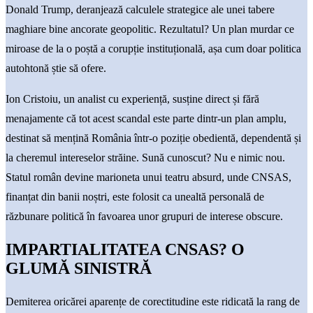
Donald Trump, deranjează calculele strategice ale unei tabere
maghiare bine ancorate geopolitic. Rezultatul? Un plan murdar ce
miroase de la o poștă a corupție instituțională, așa cum doar politica
autohtonă știe să ofere.
Ion Cristoiu, un analist cu experiență, susține direct și fără
menajamente că tot acest scandal este parte dintr-un plan amplu,
destinat să mențină România într-o poziție obedientă, dependentă și
la cheremul intereselor străine. Sună cunoscut? Nu e nimic nou.
Statul român devine marioneta unui teatru absurd, unde CNSAS,
finanțat din banii noștri, este folosit ca unealtă personală de
răzbunare politică în favoarea unor grupuri de interese obscure.
IMPARTIALITATEA CNSAS? O
GLUMĂ SINISTRĂ
Demiterea oricărei aparențe de corectitudine este ridicată la rang de