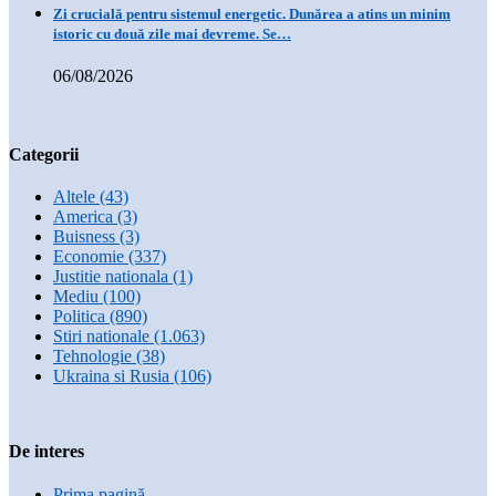
Zi crucială pentru sistemul energetic. Dunărea a atins un minim
istoric cu două zile mai devreme. Se…
06/08/2026
Categorii
Altele
(43)
America
(3)
Buisness
(3)
Economie
(337)
Justitie nationala
(1)
Mediu
(100)
Politica
(890)
Stiri nationale
(1.063)
Tehnologie
(38)
Ukraina si Rusia
(106)
De interes
Prima pagină