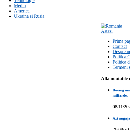
Tehnologie
Mediu
America
Ukraina si Rusia
Prima pa
Contact
Despre n
Politica 
Politica 
Termeni ș
Afla noutatile 
Boeing amâ
miliarde.
08/11/20
Azi angaja
26/08/20