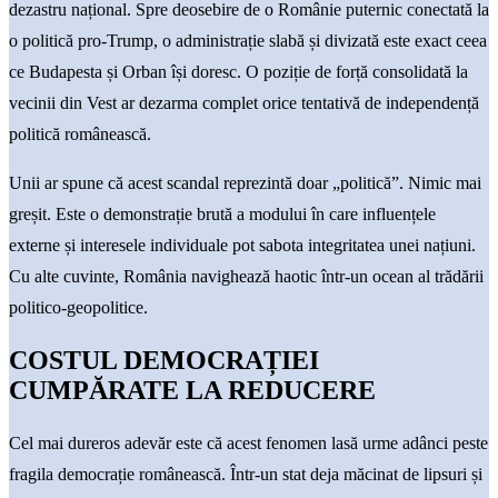
dezastru național. Spre deosebire de o Românie puternic conectată la
o politică pro-Trump, o administrație slabă și divizată este exact ceea
ce Budapesta și Orban își doresc. O poziție de forță consolidată la
vecinii din Vest ar dezarma complet orice tentativă de independență
politică românească.
Unii ar spune că acest scandal reprezintă doar „politică”. Nimic mai
greșit. Este o demonstrație brută a modului în care influențele
externe și interesele individuale pot sabota integritatea unei națiuni.
Cu alte cuvinte, România navighează haotic într-un ocean al trădării
politico-geopolitice.
COSTUL DEMOCRAȚIEI
CUMPĂRATE LA REDUCERE
Cel mai dureros adevăr este că acest fenomen lasă urme adânci peste
fragila democrație românească. Într-un stat deja măcinat de lipsuri și