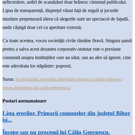
neîncredere, astfel de scandaluri doar hrănesc cinismul publicului.
Lipsa de transparență, disprețul văzut față de reguli și jocurile
murdare perpetuează ideea că alegerile sunt un spectacol de fațadă,
unde câștigă doar cei cu aprobare externă.
Cu toate acestea, vocea societății civile rămâne firavă. Singura șansă
pentru a salva acest dezastru corporativ-statutar este o presiune
constantă asupra instituțiilor care au uitat, sau au ales să ignore, cine
este adevărata lor stăpânire: poporul.
Sursa:
accentulzilei.ro/politica/kelemen-hunor-si-udmr-folosesc-
cnsas-impotriva-lui-calin-georgescu/
Postari asemanatoare
Lista erorilor. Primarii comunelor din județul Bihor
își...
Începe sau nu procesul lui Călin Georgescu.