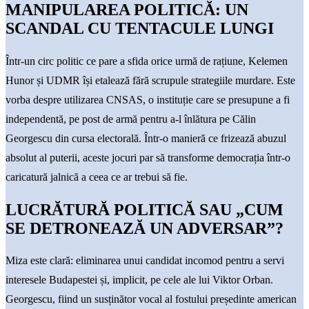
MANIPULAREA POLITICĂ: UN
SCANDAL CU TENTACULE LUNGI
Într-un circ politic ce pare a sfida orice urmă de rațiune, Kelemen
Hunor și UDMR își etalează fără scrupule strategiile murdare. Este
vorba despre utilizarea CNSAS, o instituție care se presupune a fi
independentă, pe post de armă pentru a-l înlătura pe Călin
Georgescu din cursa electorală. Într-o manieră ce frizează abuzul
absolut al puterii, aceste jocuri par să transforme democrația într-o
caricatură jalnică a ceea ce ar trebui să fie.
LUCRĂTURĂ POLITICĂ SAU „CUM
SE DETRONEAZĂ UN ADVERSAR”?
Miza este clară: eliminarea unui candidat incomod pentru a servi
interesele Budapestei și, implicit, pe cele ale lui Viktor Orban.
Georgescu, fiind un susținător vocal al fostului președinte american