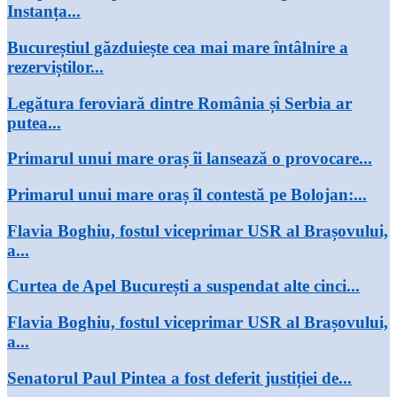
Instanța...
Bucureștiul găzduiește cea mai mare întâlnire a
rezerviștilor...
Legătura feroviară dintre România și Serbia ar
putea...
Primarul unui mare oraș îi lansează o provocare...
Primarul unui mare oraș îl contestă pe Bolojan:...
Flavia Boghiu, fostul viceprimar USR al Brașovului,
a...
Curtea de Apel București a suspendat alte cinci...
Flavia Boghiu, fostul viceprimar USR al Brașovului,
a...
Senatorul Paul Pintea a fost deferit justiției de...