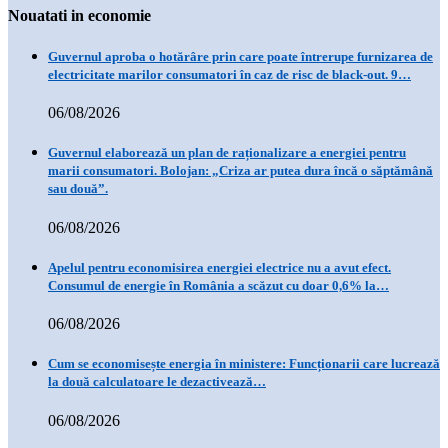
Nouatati in economie
Guvernul aproba o hotărâre prin care poate întrerupe furnizarea de
electricitate marilor consumatori în caz de risc de black-out. 9…
06/08/2026
Guvernul elaborează un plan de raționalizare a energiei pentru
marii consumatori. Bolojan: „Criza ar putea dura încă o săptămână
sau două”.
06/08/2026
Apelul pentru economisirea energiei electrice nu a avut efect.
Consumul de energie în România a scăzut cu doar 0,6% la…
06/08/2026
Cum se economisește energia în ministere: Funcționarii care lucrează
la două calculatoare le dezactivează…
06/08/2026