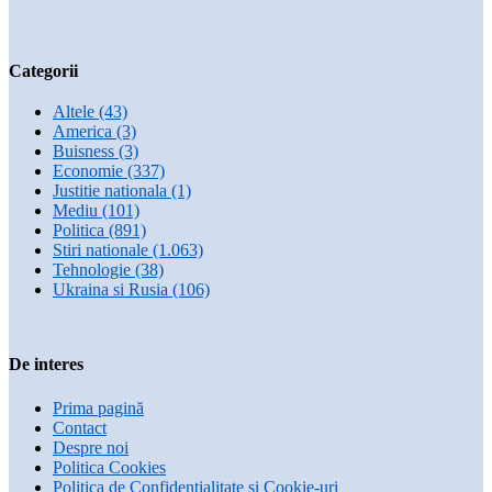
Categorii
Altele
(43)
America
(3)
Buisness
(3)
Economie
(337)
Justitie nationala
(1)
Mediu
(101)
Politica
(891)
Stiri nationale
(1.063)
Tehnologie
(38)
Ukraina si Rusia
(106)
De interes
Prima pagină
Contact
Despre noi
Politica Cookies
Politica de Confidențialitate și Cookie-uri