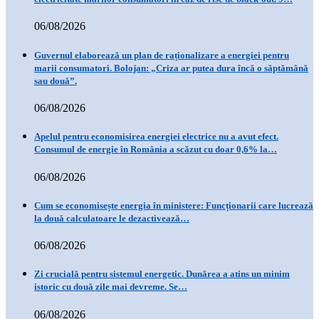
06/08/2026
Guvernul elaborează un plan de raționalizare a energiei pentru
marii consumatori. Bolojan: „Criza ar putea dura încă o săptămână
sau două”.
06/08/2026
Apelul pentru economisirea energiei electrice nu a avut efect.
Consumul de energie în România a scăzut cu doar 0,6% la…
06/08/2026
Cum se economisește energia în ministere: Funcționarii care lucrează
la două calculatoare le dezactivează…
06/08/2026
Zi crucială pentru sistemul energetic. Dunărea a atins un minim
istoric cu două zile mai devreme. Se…
06/08/2026