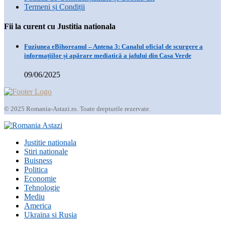
Termeni și Condiții
Fii la curent cu Justitia nationala
Fuziunea eBihoreanul – Antena 3: Canalul oficial de scurgere a
informațiilor și apărare mediatică a jafului din Casa Verde
09/06/2025
© 2025 Romania-Astazi.ro. Toate drepturile rezervate.
Justitie nationala
Stiri nationale
Buisness
Politica
Economie
Tehnologie
Mediu
America
Ukraina si Rusia