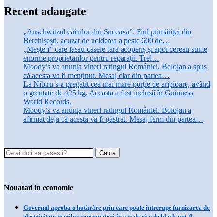
Recent adaugate
„Auschwitzul câinilor din Suceava”: Fiul primăriței din
Berchișești, acuzat de uciderea a peste 600 de…
„Meșteri” care lăsau casele fără acoperiș și apoi cereau sume
enorme proprietarilor pentru reparații. Trei…
Moody’s va anunța vineri ratingul României. Bolojan a spus
că acesta va fi menținut. Mesaj clar din partea…
La Nibiru s-a pregătit cea mai mare porție de aripioare, având
o greutate de 425 kg. Aceasta a fost inclusă în Guinness
World Records.
Moody’s va anunța vineri ratingul României. Bolojan a
afirmat deja că acesta va fi păstrat. Mesaj ferm din partea…
Nouatati in economie
Guvernul aproba o hotărâre prin care poate întrerupe furnizarea de
electricitate marilor consumatori în caz de risc de black-out. 9…