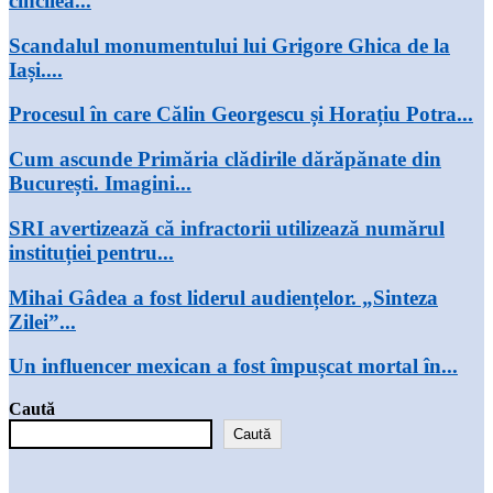
cincilea...
Scandalul monumentului lui Grigore Ghica de la
Iași....
Procesul în care Călin Georgescu și Horațiu Potra...
Cum ascunde Primăria clădirile dărăpănate din
București. Imagini...
SRI avertizează că infractorii utilizează numărul
instituției pentru...
Mihai Gâdea a fost liderul audiențelor. „Sinteza
Zilei”...
Un influencer mexican a fost împușcat mortal în...
Caută
Caută