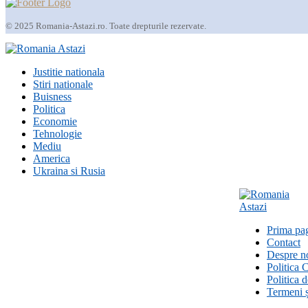
© 2025 Romania-Astazi.ro. Toate drepturile rezervate.
Justitie nationala
Stiri nationale
Buisness
Politica
Economie
Tehnologie
Mediu
America
Ukraina si Rusia
Prima pa
Contact
Despre n
Politica 
Politica 
Termeni ș