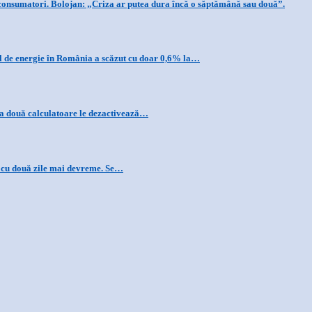
 consumatori. Bolojan: „Criza ar putea dura încă o săptămână sau două”.
ul de energie în România a scăzut cu doar 0,6% la…
la două calculatoare le dezactivează…
c cu două zile mai devreme. Se…