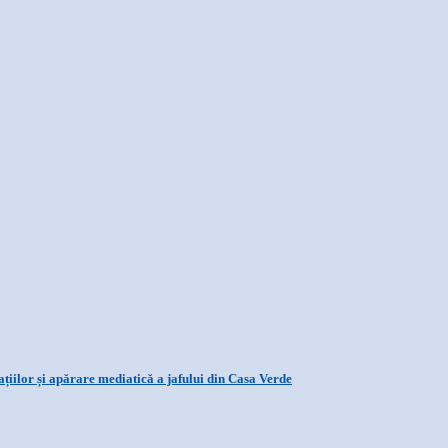
țiilor și apărare mediatică a jafului din Casa Verde