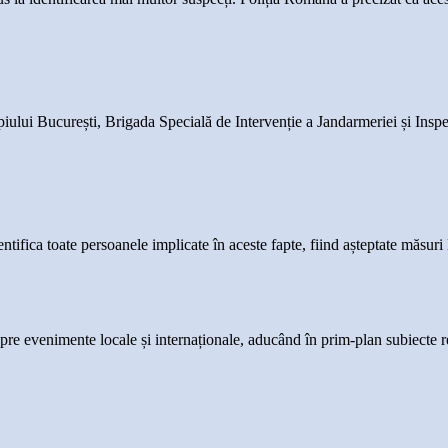
ipiului București, Brigada Specială de Intervenție a Jandarmeriei și Insp
dentifica toate persoanele implicate în aceste fapte, fiind așteptate măsuri
espre evenimente locale și internaționale, aducând în prim-plan subiecte