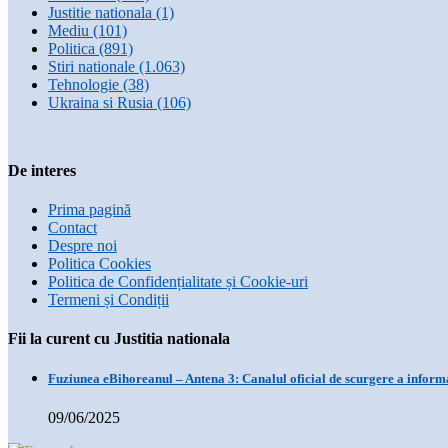
Justitie nationala
(1)
Mediu
(101)
Politica
(891)
Stiri nationale
(1.063)
Tehnologie
(38)
Ukraina si Rusia
(106)
De interes
Prima pagină
Contact
Despre noi
Politica Cookies
Politica de Confidențialitate și Cookie-uri
Termeni și Condiții
Fii la curent cu Justitia nationala
Fuziunea eBihoreanul – Antena 3: Canalul oficial de scurgere a informa
09/06/2025