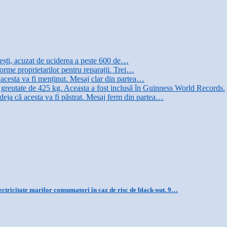
șești, acuzat de uciderea a peste 600 de…
orme proprietarilor pentru reparații. Trei…
acesta va fi menținut. Mesaj clar din partea…
o greutate de 425 kg. Aceasta a fost inclusă în Guinness World Records.
eja că acesta va fi păstrat. Mesaj ferm din partea…
ctricitate marilor consumatori în caz de risc de black-out. 9…