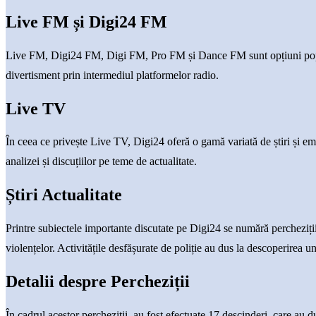
Live FM și Digi24 FM
Live FM, Digi24 FM, Digi FM, Pro FM și Dance FM sunt opțiuni popular
divertisment prin intermediul platformelor radio.
Live TV
În ceea ce privește Live TV, Digi24 oferă o gamă variată de știri și em
analizei și discuțiilor pe teme de actualitate.
Știri Actualitate
Printre subiectele importante discutate pe Digi24 se numără perchezițiil
violențelor. Activitățile desfășurate de poliție au dus la descoperirea u
Detalii despre Percheziții
În cadrul acestor percheziții, au fost efectuate 17 descinderi, care au 