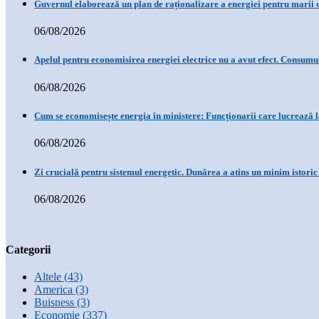
Guvernul elaborează un plan de raționalizare a energiei pentru marii
06/08/2026
Apelul pentru economisirea energiei electrice nu a avut efect. Consum
06/08/2026
Cum se economisește energia în ministere: Funcționarii care lucrează 
06/08/2026
Zi crucială pentru sistemul energetic. Dunărea a atins un minim istori
06/08/2026
Categorii
Altele
(43)
America
(3)
Buisness
(3)
Economie
(337)