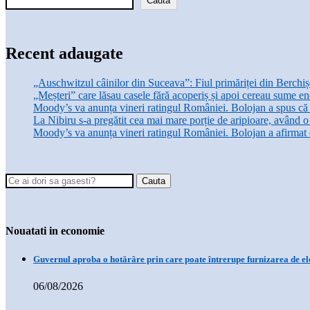
Caută
Recent adaugate
„Auschwitzul câinilor din Suceava”: Fiul primăriței din Berchi
„Meșteri” care lăsau casele fără acoperiș și apoi cereau sume en
Moody’s va anunța vineri ratingul României. Bolojan a spus că 
La Nibiru s-a pregătit cea mai mare porție de aripioare, având 
Moody’s va anunța vineri ratingul României. Bolojan a afirmat d
Nouatati in economie
Guvernul aproba o hotărâre prin care poate întrerupe furnizarea de ele
06/08/2026