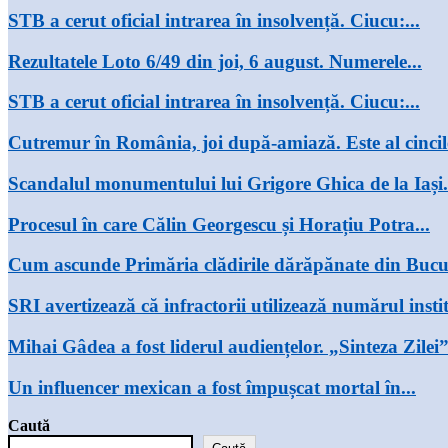
STB a cerut oficial intrarea în insolvență. Ciucu:...
Rezultatele Loto 6/49 din joi, 6 august. Numerele...
STB a cerut oficial intrarea în insolvență. Ciucu:...
Cutremur în România, joi după-amiază. Este al cincile
Scandalul monumentului lui Grigore Ghica de la Iași..
Procesul în care Călin Georgescu și Horațiu Potra...
Cum ascunde Primăria clădirile dărăpănate din Bucure
SRI avertizează că infractorii utilizează numărul instit
Mihai Gâdea a fost liderul audiențelor. „Sinteza Zilei”
Un influencer mexican a fost împușcat mortal în...
Caută