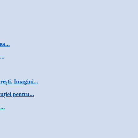
a...
..
ști. Imagini...
uției pentru...
...