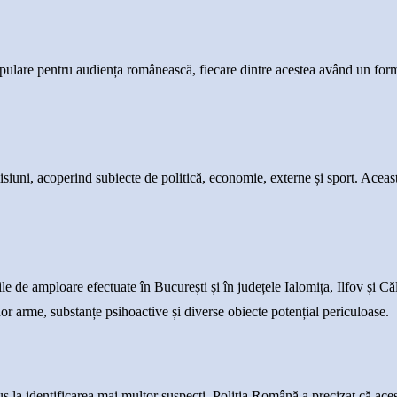
e pentru audiența românească, fiecare dintre acestea având un format d
isiuni, acoperind subiecte de politică, economie, externe și sport. Aceast
e de amploare efectuate în București și în județele Ialomița, Ilfov și Că
nor arme, substanțe psihoactive și diverse obiecte potențial periculoase.
dus la identificarea mai multor suspecți. Poliția Română a precizat că ace