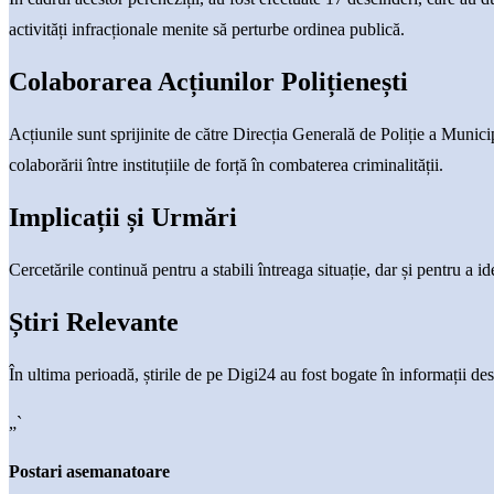
activități infracționale menite să perturbe ordinea publică.
Colaborarea Acțiunilor Polițienești
Acțiunile sunt sprijinite de către Direcția Generală de Poliție a Munic
colaborării între instituțiile de forță în combaterea criminalității.
Implicații și Urmări
Cercetările continuă pentru a stabili întreaga situație, dar și pentru a i
Știri Relevante
În ultima perioadă, știrile de pe Digi24 au fost bogate în informații d
„`
Postari asemanatoare