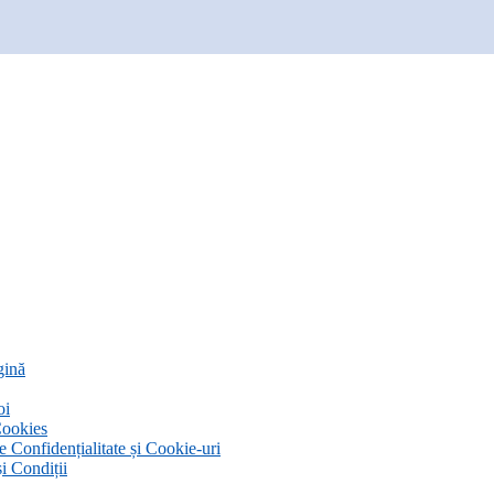
gină
oi
Cookies
de Confidențialitate și Cookie-uri
i Condiții