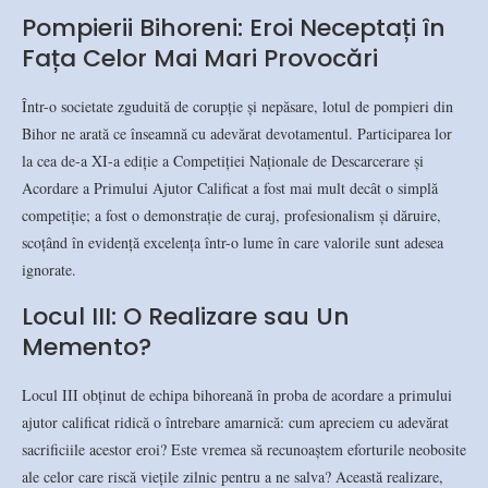
Pompierii Bihoreni: Eroi Neceptați în
Fața Celor Mai Mari Provocări
Într-o societate zguduită de corupție și nepăsare, lotul de pompieri din
Bihor ne arată ce înseamnă cu adevărat devotamentul. Participarea lor
la cea de-a XI-a ediție a Competiției Naționale de Descarcerare și
Acordare a Primului Ajutor Calificat a fost mai mult decât o simplă
competiție; a fost o demonstrație de curaj, profesionalism și dăruire,
scoțând în evidență excelența într-o lume în care valorile sunt adesea
ignorate.
Locul III: O Realizare sau Un
Memento?
Locul III obținut de echipa bihoreană în proba de acordare a primului
ajutor calificat ridică o întrebare amarnică: cum apreciem cu adevărat
sacrificiile acestor eroi? Este vremea să recunoaștem eforturile neobosite
ale celor care riscă viețile zilnic pentru a ne salva? Această realizare,