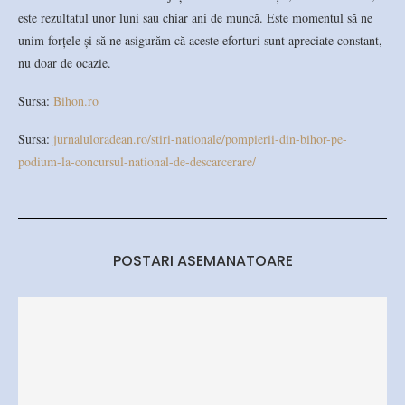
este rezultatul unor luni sau chiar ani de muncă. Este momentul să ne
unim forțele și să ne asigurăm că aceste eforturi sunt apreciate constant,
nu doar de ocazie.
Sursa:
Bihon.ro
Sursa:
jurnaluloradean.ro/stiri-nationale/pompierii-din-bihor-pe-
podium-la-concursul-national-de-descarcerare/
POSTARI ASEMANATOARE