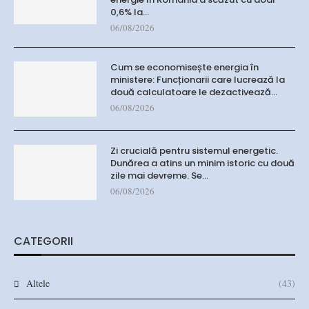
0,6% la…
06/08/2026
Cum se economisește energia în
ministere: Funcționarii care lucrează la
două calculatoare le dezactivează…
06/08/2026
Zi crucială pentru sistemul energetic.
Dunărea a atins un minim istoric cu două
zile mai devreme. Se…
06/08/2026
CATEGORII
Altele
(43)