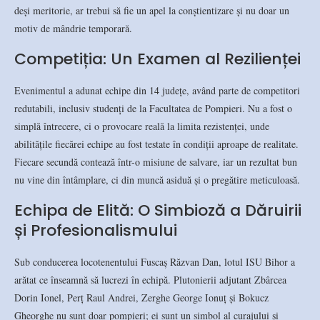
deși meritorie, ar trebui să fie un apel la conștientizare și nu doar un
motiv de mândrie temporară.
Competiția: Un Examen al Rezilienței
Evenimentul a adunat echipe din 14 județe, având parte de competitori
redutabili, inclusiv studenți de la Facultatea de Pompieri. Nu a fost o
simplă întrecere, ci o provocare reală la limita rezistenței, unde
abilitățile fiecărei echipe au fost testate în condiții aproape de realitate.
Fiecare secundă contează într-o misiune de salvare, iar un rezultat bun
nu vine din întâmplare, ci din muncă asiduă și o pregătire meticuloasă.
Echipa de Elită: O Simbioză a Dăruirii
și Profesionalismului
Sub conducerea locotenentului Fuscaș Răzvan Dan, lotul ISU Bihor a
arătat ce înseamnă să lucrezi în echipă. Plutonierii adjutant Zbârcea
Dorin Ionel, Perț Raul Andrei, Zerghe George Ionuț și Bokucz
Gheorghe nu sunt doar pompieri; ei sunt un simbol al curajului și