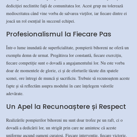
dediciției neclintite față de comunitatea lor. Acest grup nu tolerează
mediocritatea când vine vorba de salvarea vieților, iar fiecare dintre ei
joacă un rol esențial în succesul echipei.
Profesionalismul la Fiecare Pas
Într-o lume inundată de superficialitate, pompierii bihoreni ne oferă un
exemplu demn de urmat. Pregătirea lor constantă, fiecare exercițiu,
fiecare competiție sunt o dovadă a angajamentului lor. Nu este vorba
doar de momentele de glorie, ci și de eforturile tăcute din spatele
scenei, ore întregi de muncă și sacrificiu. Trebuie să recunoaștem aceste
fapte și să reflectăm asupra modului în care înțelegem valorile
adevărate.
Un Apel la Recunoaștere și Respect
Realizările pompierilor bihoreni nu sunt doar trofee pe un raft, ci o
dovadă a dedicării lor, un strigăt prin care ne amintesc că aceste
uniforme ascund oameni curajoși. Fiecare intervenție, fiecare victorie,