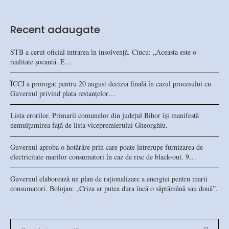
Recent adaugate
STB a cerut oficial intrarea în insolvență. Ciucu: „Aceasta este o
realitate șocantă. E…
ÎCCJ a prorogat pentru 20 august decizia finală în cazul procesului cu
Guvernul privind plata restanțelor…
Lista erorilor. Primarii comunelor din județul Bihor își manifestă
nemulțumirea față de lista vicepremierului Gheorghiu.
Guvernul aproba o hotărâre prin care poate întrerupe furnizarea de
electricitate marilor consumatori în caz de risc de black-out. 9…
Guvernul elaborează un plan de raționalizare a energiei pentru marii
consumatori. Bolojan: „Criza ar putea dura încă o săptămână sau două”.