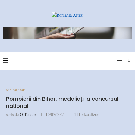
Stiri nationale
Pompierii din Bihor, medaliați la concursul
național
scris de
O Teodor
10/07/2025
111
vizualizari