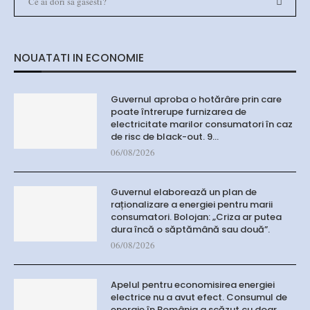
NOUATATI IN ECONOMIE
Guvernul aproba o hotărâre prin care
poate întrerupe furnizarea de
electricitate marilor consumatori în caz
de risc de black-out. 9…
06/08/2026
Guvernul elaborează un plan de
raționalizare a energiei pentru marii
consumatori. Bolojan: „Criza ar putea
dura încă o săptămână sau două”.
06/08/2026
Apelul pentru economisirea energiei
electrice nu a avut efect. Consumul de
energie în România a scăzut cu doar