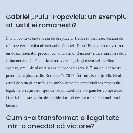
Gabriel „Puiu” Popoviciu: un exemplu
al justiției românești?
Într-un context unde ideea de dreptate ar trebui să primeze, decizia de
achitare definitivă a afaceristului Gabriel „Puiu” Popoviciu acuzat într-
un dosar răsunător precum cel al „Fermei Băneasa” ridică întrebări dure
și incomode. După ani de controverse legale și dezbateri publice
aprinse, omul de afaceri scapă de condamnarea la 7 ani de închisoare
pentru care plecase din România în 2017. Într-un sistem juridic ideal,
astfel de situații ar trebui să simbolizeze fie corectitudinea procesului
legal, fie o rușinoasă lipsă de responsabilitate a organelor competente.
Dar aici nu este vorba despre idealuri, ci despre o realitate mult mai
tăioasă.
Cum s-a transformat o ilegalitate
într-o anecdotică victorie?