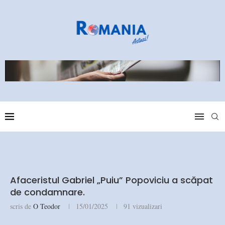
Afaceristul Gabriel „Puiu” Popoviciu a scăpat
de condamnare.
scris de
O Teodor
15/01/2025
91
vizualizari