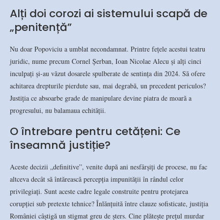
Alți doi corozi ai sistemului scapă de
„penitență”
Nu doar Popoviciu a umblat necondamnat. Printre fețele acestui teatru
juridic, nume precum Cornel Șerban, Ioan Nicolae Alecu și alți cinci
inculpați și-au văzut dosarele spulberate de sentința din 2024. Să ofere
achitarea drepturile pierdute sau, mai degrabă, un precedent periculos?
Justiția ce absoarbe grade de manipulare devine piatra de moară a
progresului, nu balamaua echității.
O întrebare pentru cetățeni: Ce
înseamnă justiție?
Aceste decizii „definitive”, venite după ani nesfârșiți de procese, nu fac
altceva decât să întărească percepția impunității în rândul celor
privilegiați. Sunt aceste cadre legale construite pentru protejarea
corupției sub pretexte tehnice? Înlănțuită între clauze sofisticate, justiția
României câștigă un stigmat greu de șters. Cine plătește prețul murdar