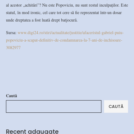
al acestor „achitări”? Nu este Popoviciu, nu sunt restul inculpaților. Este
statul, în mod ironic, cel care tot cere să fie reprezentat într-un dosar
unde dreptatea a fost luată drept batjocură.
Sursa:
www.digi24.ro/stiri/actualitate/justitie/afaceristul-gabriel-puiu-
popoviciu-a-scapat-definitiv-de-condamnarea-la-7-ani-de-inchisoare-
3082977
Caută
CAUTĂ
Recent adaugate