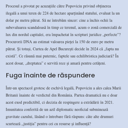
Procesul a pivotat pe acuzațiile către Popoviciu privind obținerea
ilegală a unui teren de 224 de hectare aparținând statului, evaluat la un
dolar pe metru pătrat. Să ne întrebăm sincer: cine a închis ochii la
subevaluarea scandaloasă în timp ce terenul, acum o zonă comercială de
lux din nordul capitalei, era împachetat în scripturi juridice „perfecte”?
Procurorii DNA au estimat valoarea pieței la 150 de euro pe metru
pătrat. Și totuși, Curtea de Apel București decide în 2024 că „fapta nu
există”. Ce răsună mai puternic, faptele sau echilibristica judiciară? În
acest dosar, „dreptatea” e servită rece și amară pentru cetățeni.
Fuga înainte de răspundere
Într-un spectacol grotesc de eschivă legală, Popoviciu a ales calea Marii
Britanii înainte de verdictul din România. Partea dramatică nu e doar
acest exod predictibil, ci decizia de respingere a extrădării în 2021.
Imunitatea conferită de un azil diplomatic neoficial subminează
gravitate cazului, lăsând o întrebare fără răspuns: câte alte drumuri
scurtează „justiția” pentru cei cu resurse și influență?