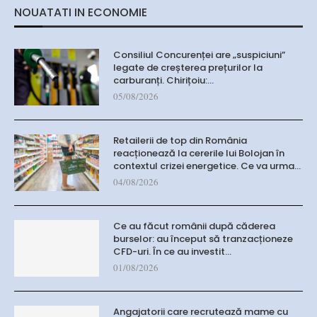
NOUATATI IN ECONOMIE
Consiliul Concurenței are „suspiciuni”
legate de creșterea prețurilor la
carburanți. Chirițoiu:…
05/08/2026
Retailerii de top din România
reacționează la cererile lui Bolojan în
contextul crizei energetice. Ce va urma…
04/08/2026
Ce au făcut românii după căderea
burselor: au început să tranzacționeze
CFD-uri. În ce au investit…
01/08/2026
Angajatorii care recrutează mame cu