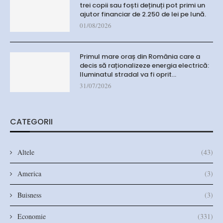
trei copii sau foști deținuți pot primi un
ajutor financiar de 2.250 de lei pe lună.
01/08/2026
Primul mare oraș din România care a
decis să raționalizeze energia electrică:
Iluminatul stradal va fi oprit…
31/07/2026
CATEGORII
Altele
(43)
America
(3)
Buisness
(3)
Economie
(331)