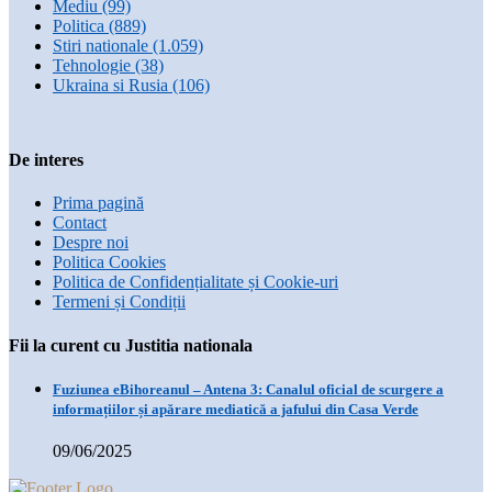
Mediu
(99)
Politica
(889)
Stiri nationale
(1.059)
Tehnologie
(38)
Ukraina si Rusia
(106)
De interes
Prima pagină
Contact
Despre noi
Politica Cookies
Politica de Confidențialitate și Cookie-uri
Termeni și Condiții
Fii la curent cu Justitia nationala
Fuziunea eBihoreanul – Antena 3: Canalul oficial de scurgere a
informațiilor și apărare mediatică a jafului din Casa Verde
09/06/2025