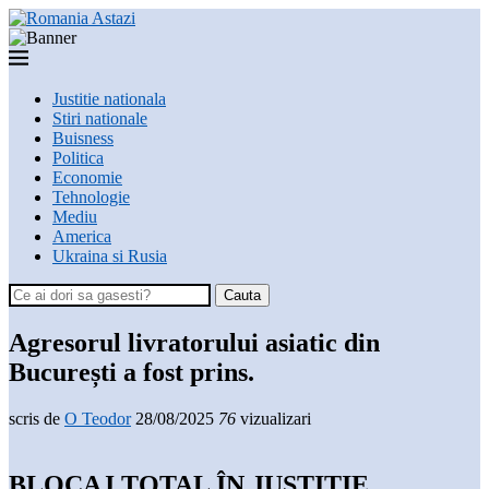
Justitie nationala
Stiri nationale
Buisness
Politica
Economie
Tehnologie
Mediu
America
Ukraina si Rusia
Cauta
Agresorul livratorului asiatic din
București a fost prins.
scris de
O Teodor
28/08/2025
76
vizualizari
BLOCAJ TOTAL ÎN JUSTIȚIE