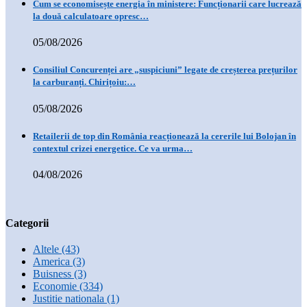
Cum se economisește energia în ministere: Funcționarii care lucrează
la două calculatoare opresc…
05/08/2026
Consiliul Concurenței are „suspiciuni” legate de creșterea prețurilor
la carburanți. Chirițoiu:…
05/08/2026
Retailerii de top din România reacționează la cererile lui Bolojan în
contextul crizei energetice. Ce va urma…
04/08/2026
Categorii
Altele
(43)
America
(3)
Buisness
(3)
Economie
(334)
Justitie nationala
(1)