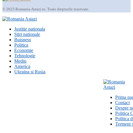
© 2025 Romania-Astazi.ro. Toate drepturile rezervate.
Justitie nationala
Stiri nationale
Buisness
Politica
Economie
Tehnologie
Mediu
America
Ukraina si Rusia
Prima pa
Contact
Despre n
Politica 
Politica 
Termeni ș