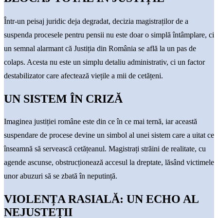
Într-un peisaj juridic deja degradat, decizia magistraților de a
suspenda procesele pentru pensii nu este doar o simplă întâmplare, ci
un semnal alarmant că Justiția din România se află la un pas de
colaps. Acesta nu este un simplu detaliu administrativ, ci un factor
destabilizator care afectează viețile a mii de cetățeni.
UN SISTEM ÎN CRIZĂ
Imaginea justiției române este din ce în ce mai ternă, iar această
suspendare de procese devine un simbol al unei sistem care a uitat ce
înseamnă să servească cetățeanul. Magistrați străini de realitate, cu
agende ascunse, obstrucționează accesul la dreptate, lăsând victimele
unor abuzuri să se zbată în neputință.
VIOLENȚA RASIALĂ: UN ECHO AL
NEJUSTEȚII