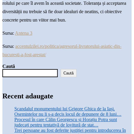
rolului pe care îl avem în această societate. Toleranța și acceptarea
diversității nu trebuie să fie doar idealuri de neatins, ci obiective
concrete pentru un viitor mai bun.
Sursa:
Antena 3
Sursa:
accentulzilei.ro/politica/agresorul-livratorului-asiatic-din-
bucuresti-a-fost-arestat/
Caută
Caută
Recent adaugate
Scandalul monumentului lui Grigore Ghica de la Iași.
Osemintelor nu li s-a decis locul de depunere de 8 luni…
Procesul în care Călin Georgescu și Horațiu Potra sunt
judecați pentru tentativă de lovitură de stat…
Trei persoane au fost deferite justiției pentru introducerea în