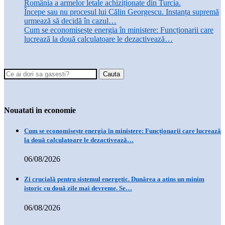
România a armelor letale achiziționate din Turcia.
Începe sau nu procesul lui Călin Georgescu. Instanța supremă
urmează să decidă în cazul…
Cum se economisește energia în ministere: Funcționarii care
lucrează la două calculatoare le dezactivează…
Nouatati in economie
Cum se economisește energia în ministere: Funcționarii care lucrează
la două calculatoare le dezactivează…
06/08/2026
Zi crucială pentru sistemul energetic. Dunărea a atins un minim
istoric cu două zile mai devreme. Se…
06/08/2026