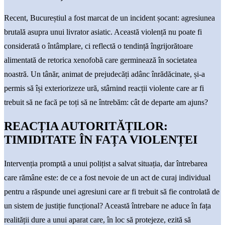
Recent, Bucureștiul a fost marcat de un incident șocant: agresiunea
brutală asupra unui livrator asiatic. Această violență nu poate fi
considerată o întâmplare, ci reflectă o tendință îngrijorătoare
alimentată de retorica xenofobă care germinează în societatea
noastră. Un tânăr, animat de prejudecăți adânc înrădăcinate, și-a
permis să își exteriorizeze ură, stârnind reacții violente care ar fi
trebuit să ne facă pe toți să ne întrebăm: cât de departe am ajuns?
REACȚIA AUTORITĂȚILOR:
TIMIDITATE ÎN FAȚA VIOLENȚEI
Intervenția promptă a unui polițist a salvat situația, dar întrebarea
care rămâne este: de ce a fost nevoie de un act de curaj individual
pentru a răspunde unei agresiuni care ar fi trebuit să fie controlată de
un sistem de justiție funcțional? Această întrebare ne aduce în fața
realității dure a unui aparat care, în loc să protejeze, ezită să