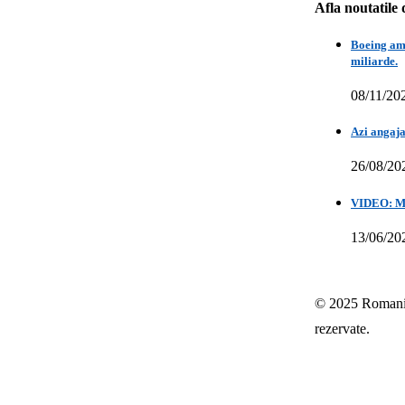
Afla noutatile 
Boeing amâ
miliarde.
08/11/20
Azi angaja
26/08/20
VIDEO: Mih
13/06/20
© 2025 Romania-
rezervate.