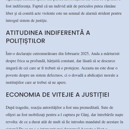
fost indiferența. Faptul că un individ atât de periculos putea rămâne
liber și să comită acte violente este un semnal de alarmă strident pentru
întregul sistem de justiție.
ATITUDINEA INDIFERENTĂ A
POLIȚIȘTILOR
Într-o declarație cutremurătoare din februarie 2025, Anda a mărturisit
despre frica sa profundă, hărțuită constant, dar lăsată să se descurce
singură de cei care ar fi trebuit să o protejeze. Aceasta nu este doar o
poveste despre un sistem defectuos, ci o dovadă a abdicației morale a
instituțiilor care ar trebui să ne apere.
ECONOMIA DE VITEJIE A JUSTIȚIEI
După tragedie, reacția autorităților a fost una premeditată. Sute de
ofițeri au fost mobilizați pentru a-l captura pe Gânj, dar întrebările naște
revolta: de ce a durat atât de mult să fie introdus mandatul de arestare în
sistem? De ce nu s-a intervenit mai devreme? Aceasta a lăsat o