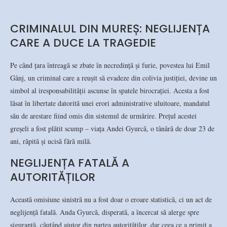
CRIMINALUL DIN MUREȘ: NEGLIJENȚA
CARE A DUCE LA TRAGEDIE
Pe când țara întreagă se zbate în necredință și furie, povestea lui Emil
Gânj, un criminal care a reușit să evadeze din colivia justiției, devine un
simbol al iresponsabilității ascunse în spatele birocrației. Acesta a fost
lăsat în libertate datorită unei erori administrative uluitoare, mandatul
său de arestare fiind omis din sistemul de urmărire. Prețul acestei
greșeli a fost plătit scump – viața Andei Gyurcă, o tânără de doar 23 de
ani, răpită și ucisă fără milă.
NEGLIJENȚA FATALĂ A
AUTORITĂȚILOR
Această omisiune sinistră nu a fost doar o eroare statistică, ci un act de
neglijență fatală. Anda Gyurcă, disperată, a încercat să alerge spre
siguranță, căutând ajutor din partea autorităților, dar ceea ce a primit a