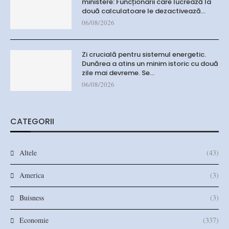
ministere: Funcționarii care lucrează la
două calculatoare le dezactivează…
06/08/2026
Zi crucială pentru sistemul energetic.
Dunărea a atins un minim istoric cu două
zile mai devreme. Se…
06/08/2026
CATEGORII
Altele
(43)
America
(3)
Buisness
(3)
Economie
(337)