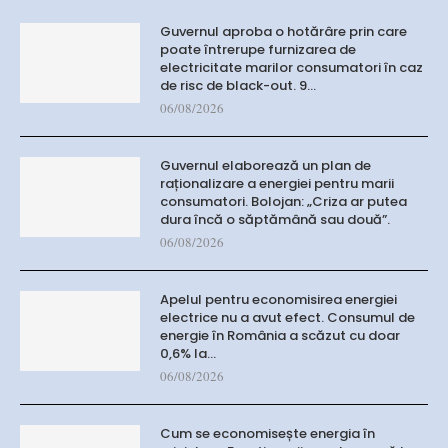
Guvernul aproba o hotărâre prin care
poate întrerupe furnizarea de
electricitate marilor consumatori în caz
de risc de black-out. 9…
06/08/2026
Guvernul elaborează un plan de
raționalizare a energiei pentru marii
consumatori. Bolojan: „Criza ar putea
dura încă o săptămână sau două”.
06/08/2026
Apelul pentru economisirea energiei
electrice nu a avut efect. Consumul de
energie în România a scăzut cu doar
0,6% la…
06/08/2026
Cum se economisește energia în