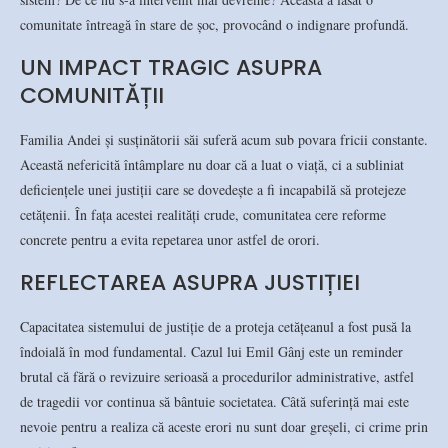
comunitate întreagă în stare de șoc, provocând o indignare profundă.
UN IMPACT TRAGIC ASUPRA
COMUNITĂȚII
Familia Andei și susținătorii săi suferă acum sub povara fricii constante.
Această nefericită întâmplare nu doar că a luat o viață, ci a subliniat
deficiențele unei justiții care se dovedește a fi incapabilă să protejeze
cetățenii. În fața acestei realități crude, comunitatea cere reforme
concrete pentru a evita repetarea unor astfel de orori.
REFLECTAREA ASUPRA JUSTIȚIEI
Capacitatea sistemului de justiție de a proteja cetățeanul a fost pusă la
îndoială în mod fundamental. Cazul lui Emil Gânj este un reminder
brutal că fără o revizuire serioasă a procedurilor administrative, astfel
de tragedii vor continua să bântuie societatea. Câtă suferință mai este
nevoie pentru a realiza că aceste erori nu sunt doar greșeli, ci crime prin