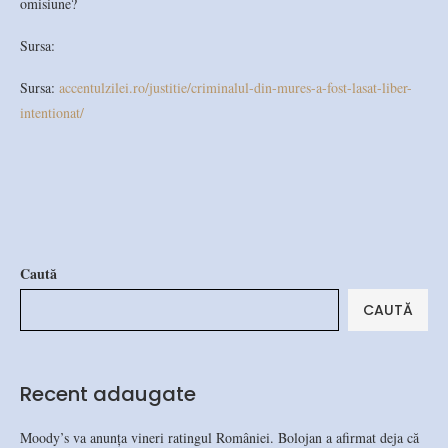
omisiune?
Sursa:
Sursa:
accentulzilei.ro/justitie/criminalul-din-mures-a-fost-lasat-liber-
intentionat/
Caută
CAUTĂ
Recent adaugate
Moody’s va anunța vineri ratingul României. Bolojan a afirmat deja că