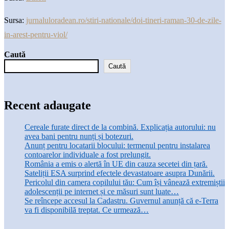
Sursa:
jurnaluloradean.ro/stiri-nationale/doi-tineri-raman-30-de-zile-
in-arest-pentru-viol/
Caută
Caută
Recent adaugate
Cereale furate direct de la combină. Explicația autorului: nu
avea bani pentru nunți și botezuri.
Anunț pentru locatarii blocului: termenul pentru instalarea
contoarelor individuale a fost prelungit.
România a emis o alertă în UE din cauza secetei din țară.
Sateliții ESA surprind efectele devastatoare asupra Dunării.
Pericolul din camera copilului tău: Cum își vânează extremiștii
adolescenții pe internet și ce măsuri sunt luate…
Se reîncepe accesul la Cadastru. Guvernul anunță că e-Terra
va fi disponibilă treptat. Ce urmează…