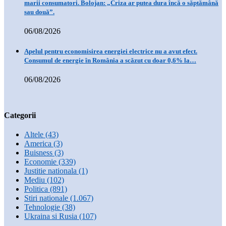
marii consumatori. Bolojan: „Criza ar putea dura încă o săptămână
sau două”.
06/08/2026
Apelul pentru economisirea energiei electrice nu a avut efect.
Consumul de energie în România a scăzut cu doar 0,6% la…
06/08/2026
Categorii
Altele
(43)
America
(3)
Buisness
(3)
Economie
(339)
Justitie nationala
(1)
Mediu
(102)
Politica
(891)
Stiri nationale
(1.067)
Tehnologie
(38)
Ukraina si Rusia
(107)