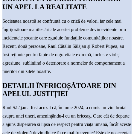
UN APEL LA REALITATE
Societatea noastră se confruntă cu o criză de valori, iar cele mai
îngrijorătoare manifestări ale acestei probleme devin evidente prin
incidentele șocante care zguduie fundațiile comunităților noastre.
Recent, două persoane, Raul Cătălin Sălăjan și Robert Pupea, au
fost reținute pentru fapte de o gravitate extremă, inclusiv viol și
agresiune, subliniind o deteriorare a normelor de comportament a
tinerilor din zilele noastre.
DETAILII ÎNFRICOȘĂTOARE DIN
APELUL JUSTIȚIEI
Raul Sălăjan a fost acuzat că, în iunie 2024, a comis un viol brutal
asupra unei tineri, amenințându-l cu un briceag. Oare cât de departe
a ajuns disperarea și lipsa de respect pentru viața umană, încât aceste
acte de violență devin din ce în ce mai frecvente? Este de neacceptat