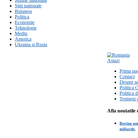
Justitie nationala
Stiri nationale
Buisness
Politica
Economie
Tehnologie
Mediu
America
Ukraina si Rusia
Prima pa
Contact
Despre n
Politica 
Politica 
Termeni ș
Afla noutatile 
Boeing amâ
miliarde.