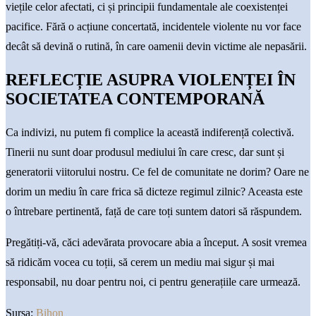
viețile celor afectati, ci și principii fundamentale ale coexistenței
pacifice. Fără o acțiune concertată, incidentele violente nu vor face
decât să devină o rutină, în care oamenii devin victime ale nepasării.
REFLECȚIE ASUPRA VIOLENȚEI ÎN
SOCIETATEA CONTEMPORANĂ
Ca indivizi, nu putem fi complice la această indiferență colectivă.
Tinerii nu sunt doar produsul mediului în care cresc, dar sunt și
generatorii viitorului nostru. Ce fel de comunitate ne dorim? Oare ne
dorim un mediu în care frica să dicteze regimul zilnic? Aceasta este
o întrebare pertinentă, față de care toți suntem datori să răspundem.
Pregătiți-vă, căci adevărata provocare abia a început. A sosit vremea
să ridicăm vocea cu toții, să cerem un mediu mai sigur și mai
responsabil, nu doar pentru noi, ci pentru generațiile care urmează.
Sursa:
Bihon