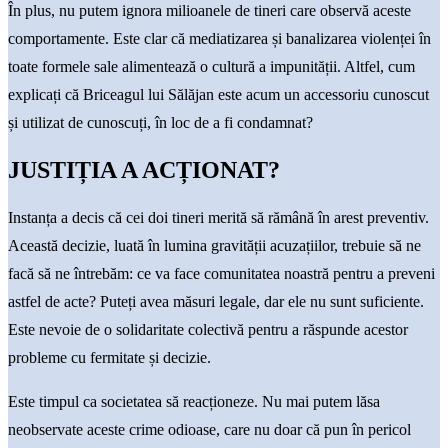
În plus, nu putem ignora milioanele de tineri care observă aceste
comportamente. Este clar că mediatizarea și banalizarea violenței în
toate formele sale alimentează o cultură a impunității. Altfel, cum
explicați că Briceagul lui Sălăjan este acum un accessoriu cunoscut
și utilizat de cunoscuți, în loc de a fi condamnat?
JUSTIȚIA A ACȚIONAT?
Instanța a decis că cei doi tineri merită să rămână în arest preventiv.
Această decizie, luată în lumina gravității acuzațiilor, trebuie să ne
facă să ne întrebăm: ce va face comunitatea noastră pentru a preveni
astfel de acte? Puteți avea măsuri legale, dar ele nu sunt suficiente.
Este nevoie de o solidaritate colectivă pentru a răspunde acestor
probleme cu fermitate și decizie.
Este timpul ca societatea să reacționeze. Nu mai putem lăsa
neobservate aceste crime odioase, care nu doar că pun în pericol