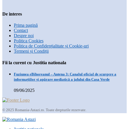
De interes
Prima pagină
Contact
Despre noi
Politica Cookies
Politica de Confidențialitate și Cookie-uri
Termeni și Condiții
Fii la curent cu Justitia nationala
Fuziunea eBihoreanul – Antena 3: Canalul oficial de scurgere a
informațiilor și apărare mediatică a jafului din Casa Verde
09/06/2025
© 2025 Romania-Astazi.ro. Toate drepturile rezervate.