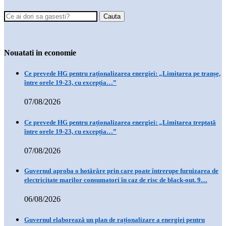
Nouatati in economie
Ce prevede HG pentru raționalizarea energiei: „Limitarea pe tranșe,
între orele 19-23, cu excepția…”
07/08/2026
Ce prevede HG pentru raționalizarea energiei: „Limitarea treptată
între orele 19-23, cu excepția…”
07/08/2026
Guvernul aproba o hotărâre prin care poate întrerupe furnizarea de
electricitate marilor consumatori în caz de risc de black-out. 9…
06/08/2026
Guvernul elaborează un plan de raționalizare a energiei pentru