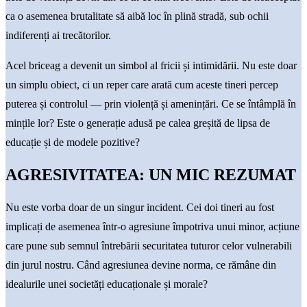
ca o asemenea brutalitate să aibă loc în plină stradă, sub ochii
indiferenți ai trecătorilor.
Acel briceag a devenit un simbol al fricii și intimidării. Nu este doar
un simplu obiect, ci un reper care arată cum aceste tineri percep
puterea și controlul — prin violență și amenințări. Ce se întâmplă în
mințile lor? Este o generație adusă pe calea greșită de lipsa de
educație și de modele pozitive?
AGRESIVITATEA: UN MIC REZUMAT
Nu este vorba doar de un singur incident. Cei doi tineri au fost
implicați de asemenea într-o agresiune împotriva unui minor, acțiune
care pune sub semnul întrebării securitatea tuturor celor vulnerabili
din jurul nostru. Când agresiunea devine norma, ce rămâne din
idealurile unei societăți educaționale și morale?