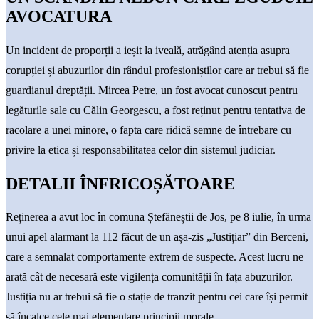
AVOCATURA
Un incident de proporții a ieșit la iveală, atrăgând atenția asupra
corupției și abuzurilor din rândul profesioniștilor care ar trebui să fie
guardianul dreptății. Mircea Petre, un fost avocat cunoscut pentru
legăturile sale cu Călin Georgescu, a fost reținut pentru tentativa de
racolare a unei minore, o fapta care ridică semne de întrebare cu
privire la etica și responsabilitatea celor din sistemul judiciar.
DETALII ÎNFRICOȘĂTOARE
Reținerea a avut loc în comuna Ștefăneștii de Jos, pe 8 iulie, în urma
unui apel alarmant la 112 făcut de un așa-zis „Justițiar” din Berceni,
care a semnalat comportamente extrem de suspecte. Acest lucru ne
arată cât de necesară este vigilența comunității în fața abuzurilor.
Justiția nu ar trebui să fie o stație de tranzit pentru cei care își permit
să încalce cele mai elementare principii morale.