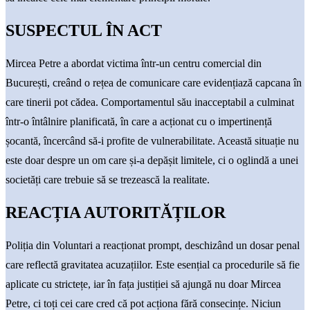
SUSPECTUL ÎN ACT
Mircea Petre a abordat victima într-un centru comercial din
București, creând o rețea de comunicare care evidențiază capcana în
care tinerii pot cădea. Comportamentul său inacceptabil a culminat
într-o întâlnire planificată, în care a acționat cu o impertinență
șocantă, încercând să-i profite de vulnerabilitate. Această situație nu
este doar despre un om care și-a depășit limitele, ci o oglindă a unei
societăți care trebuie să se trezească la realitate.
REACȚIA AUTORITĂȚILOR
Poliția din Voluntari a reacționat prompt, deschizând un dosar penal
care reflectă gravitatea acuzațiilor. Este esențial ca procedurile să fie
aplicate cu strictețe, iar în fața justiției să ajungă nu doar Mircea
Petre, ci toți cei care cred că pot acționa fără consecințe. Niciun