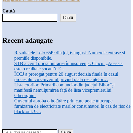
Caută
Caută
Recent adaugate
Rezultatele Loto 6/49 din joi, 6 august. Numerele extrase și
premiile disponibile.
STB a cerut oficial intrarea în insolvență. Ciucu: „Aceasta
este o realitate șocantă. E…
ÎCCJ a prorogat pentru 20 august decizia finală în cazul
procesului cu Guvernul privind plata restanțelor…
Lista erorilor. Primarii comunelor din județul Bihor își
manifestă nemulțumirea față de lista vicepremierului
Gheorghiu.
Guvernul aproba o hotărâre prin care poate întrerupe
furnizarea de electricitate marilor consumatori în caz de risc de
black-out. 9…