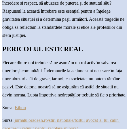
încredere și respect, să abuzeze de puterea și de statutul său?
Răspunsul la această întrebare este esențial pentru a înțelege
gravitatea situației și a determina pașii următori. Această tragedie ne
obligă să reflectăm la standardele morale și etice ale profesiilor din
sfera justiției.
PERICOLUL ESTE REAL
Fiecare dintre noi trebuie să ne asumăm un rol activ în salvarea
tinerilor și comunității. Îndemnurile la acțiune sunt necesare în fața
unor abuzuri atât de grave, iar noi, ca societate, nu putem rămâne
pasivi. Este datoria noastră să ne asigurăm că astfel de situații nu
devin norma. Lupta împotriva nedreptăților trebuie să fie o prioritate.
Sursa:
Bihon
Sursa:
jurnaluloradean.ro/stiri-nationale/fostul-avocat-al-lui-calin-
georgescu-retinut-pentru-racolare-minora/