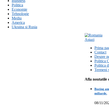
Buisness
Politica
Economie
Tehnologie
Mediu
America
Ukraina si Rusia
Prima pa
Contact
Despre n
Politica 
Politica 
Termeni ș
Afla noutatile 
Boeing amâ
miliarde.
08/11/20