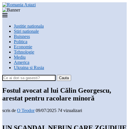
Justitie nationala
Stiri nationale
Buisness
Politica
Economie
Tehnologie
Mediu
America
Ukraina si Rusia
Cauta
Fostul avocat al lui Călin Georgescu,
arestat pentru racolare minoră
scris de
O Teodor
09/07/2025
74
vizualizari
UN SCANDAL NEBUN CARE ZGUDUIE