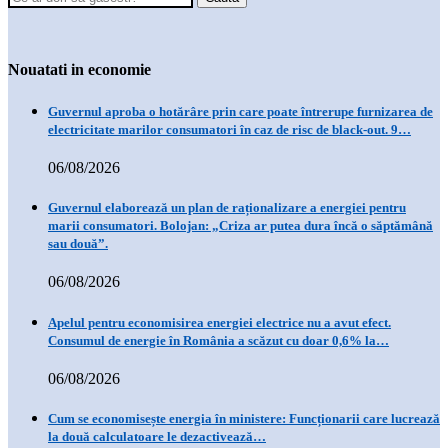
Nouatati in economie
Guvernul aproba o hotărâre prin care poate întrerupe furnizarea de
electricitate marilor consumatori în caz de risc de black-out. 9…
06/08/2026
Guvernul elaborează un plan de raționalizare a energiei pentru
marii consumatori. Bolojan: „Criza ar putea dura încă o săptămână
sau două”.
06/08/2026
Apelul pentru economisirea energiei electrice nu a avut efect.
Consumul de energie în România a scăzut cu doar 0,6% la…
06/08/2026
Cum se economisește energia în ministere: Funcționarii care lucrează
la două calculatoare le dezactivează…