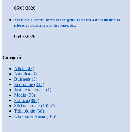
06/08/2026
Zi crucială pentru sistemul energetic. Dunărea a atins un minim
istoric cu două zile mai devreme. Se…
06/08/2026
Categorii
Altele
(43)
America
(3)
Buisness
(3)
Economie
(337)
Justitie nationala
(1)
Mediu
(99)
Politica
(890)
Stiri nationale
(1.062)
Tehnologie
(38)
Ukraina si Rusia
(106)