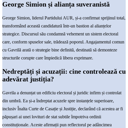
George Simion și alianța suveranistă
George Simion, liderul Partidului AUR, și-a confirmat sprijinul total,
transformând această candidatură într-un bastion al alianțelor
strategice. Discursul său condamnă vehement un sistem electoral
care, conform spuselor sale, trădează poporul. Angajamentul comun
cu Gavrilă arată o strategie bine definită, destinată să demonteze
structurile corupte care împiedică libera exprimare.
Nedreptăți și acuzații: cine controlează cu
adevărat justiția?
Gavrila a denunțat un edificiu electoral și juridic infirm și controlat
din umbră. Ea și-a îndreptat acuzele spre instanțele superioare,
inclusiv Înalta Curte de Casație și Justiție, declarând că acestea ar fi
păpușari ai unei lovituri de stat subtile împotriva ordinii
constituționale. Aceste afirmații pun reflectorul pe adâncimea