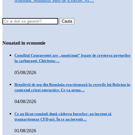
relansată. Ministrul Sârb de Externe: Ar…
Nouatati in economie
Consiliul Concurenței are „suspiciuni” legate de creșterea prețurilor
la carburanți. Chirițoiu:…
05/08/2026
Retailerii de top din România reacționează la cererile lui Bolojan în
contextul crizei energetice. Ce va urma…
04/08/2026
Ce au făcut românii după căderea burselor: au început să
tranzacționeze CFD-uri. În ce au investit…
01/08/2026