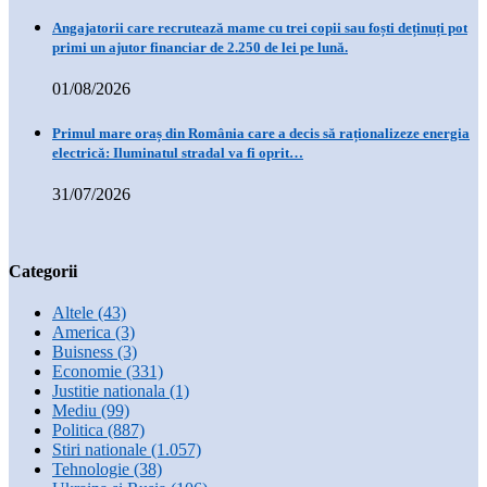
Angajatorii care recrutează mame cu trei copii sau foști deținuți pot
primi un ajutor financiar de 2.250 de lei pe lună.
01/08/2026
Primul mare oraș din România care a decis să raționalizeze energia
electrică: Iluminatul stradal va fi oprit…
31/07/2026
Categorii
Altele
(43)
America
(3)
Buisness
(3)
Economie
(331)
Justitie nationala
(1)
Mediu
(99)
Politica
(887)
Stiri nationale
(1.057)
Tehnologie
(38)