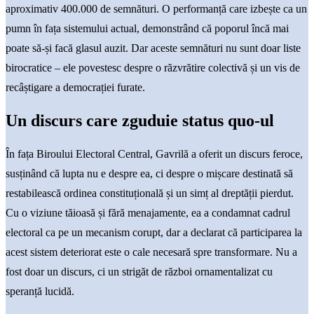
aproximativ 400.000 de semnături. O performanță care izbește ca un
pumn în fața sistemului actual, demonstrând că poporul încă mai
poate să-și facă glasul auzit. Dar aceste semnături nu sunt doar liste
birocratice – ele povestesc despre o răzvrătire colectivă și un vis de
recâștigare a democrației furate.
Un discurs care zguduie status quo-ul
În fața Biroului Electoral Central, Gavrilă a oferit un discurs feroce,
susținând că lupta nu e despre ea, ci despre o mișcare destinată să
restabilească ordinea constituțională și un simț al dreptății pierdut.
Cu o viziune tăioasă și fără menajamente, ea a condamnat cadrul
electoral ca pe un mecanism corupt, dar a declarat că participarea la
acest sistem deteriorat este o cale necesară spre transformare. Nu a
fost doar un discurs, ci un strigăt de război ornamentalizat cu
speranță lucidă.