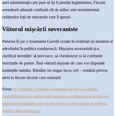
unei administrații care pare să își fi pierdut legitimitatea. Fiecare
semnătură adunată confirmă cât de adânc este resentimentul
cetățenilor față de structurile care îi ignoră.
Viitorul mișcării suveraniste
Punerea în joc a Anamariei Gavrilă scoate în evidență un moment al
adevărului în politica românească. Mișcarea suveranistă și-a
clarificat intențiile: să provoace, să chestioneze și să confrunte
structurile de putere. Însă viitorul depinde de cum vor răspunde
instituțiile statului. Rămâne un singur lucru cert – românii privesc
atent la fiecare decizie care urmează.
Sursa:
accentulzilei.ro/politica/anamaria-gavrila-si-a-depus-
candidatura-la-bec-suntem-aici-pentru-a-continua-aceasta-miscare-
multumim-romanilor-care-au-semnat-cu-mintea-inima-si-sufletul-
pentru-calin-georgescu/