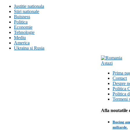
Justitie nationala
Stiri nationale
Buisness
Politica
Economie
Tehnologie
Mediu
America
Ukraina si Rusia
Prima pa
Contact
Despre n
Politica 
Politica 
Termeni ș
Afla noutatile 
Boeing amâ
miliarde.