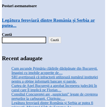
Postari asemanatoare
Legătura feroviară dintre România și Serbia ar
putea...
Caută
Caută
Recent adaugate
Cum ascunde Primăria clădirile dărăpănate din București.
Imagini cu imobile acoperite de…
SRI avertizează că infractorii utilizează numărul instituției
pentru a obține informații bancare și parole.
Curtea de Apel București a aprobat începerea judecății în
cazul care îl implică pe Florian…
Consiliul Concurenței are „suspiciuni” legate de creșterea
prețurilor la carburanți. Chirițoiu:…
Legătura feroviară dintre România și Serbia ar putea fi