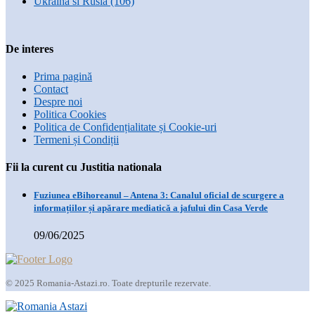
Ukraina si Rusia
(106)
De interes
Prima pagină
Contact
Despre noi
Politica Cookies
Politica de Confidențialitate și Cookie-uri
Termeni și Condiții
Fii la curent cu Justitia nationala
Fuziunea eBihoreanul – Antena 3: Canalul oficial de scurgere a
informațiilor și apărare mediatică a jafului din Casa Verde
09/06/2025
© 2025 Romania-Astazi.ro. Toate drepturile rezervate.