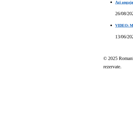
Azi angaja
26/08/20
VIDEO: Mih
13/06/20
© 2025 Romania-
rezervate.