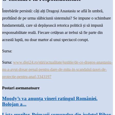
Întrebările persistă: câți alți Dragoși Anastasiu se află în umbră,
profitând de pe urma slăbiciunii sistemului? Se impune o schimbare
fundamentală, care să depășească retorica politică și să impună
responsabilitate reală. Fiecare cetățean ar trebui să fie parte din
această luptă, nu doar martor al unui spectacol corupt.
Sursa:
Sursa:
www.digi24.ro/stiri/actualitate/justitie/de-ce-dragos-anastasiu-
nu-a-avut-dosar-penal-pentru-dare-de-mita-in-scandalul-taxei-de-
protectie-pentru-anaf-3343197
Postari asemanatoare
Moody’s va anunța vineri ratingul României.
Bolojan a...
Lista erorilor. Primarii comunelor din județul Bihor