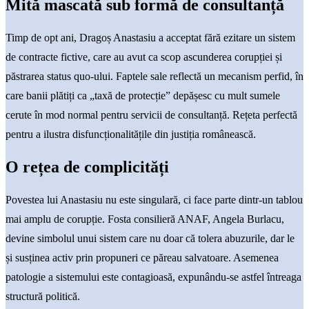
Mită mascată sub formă de consultanță
Timp de opt ani, Dragoș Anastasiu a acceptat fără ezitare un sistem
de contracte fictive, care au avut ca scop ascunderea corupției și
păstrarea status quo-ului. Faptele sale reflectă un mecanism perfid, în
care banii plătiți ca „taxă de protecție” depășesc cu mult sumele
cerute în mod normal pentru servicii de consultanță. Rețeta perfectă
pentru a ilustra disfuncționalitățile din justiția românească.
O rețea de complicități
Povestea lui Anastasiu nu este singulară, ci face parte dintr-un tablou
mai amplu de corupție. Fosta consilieră ANAF, Angela Burlacu,
devine simbolul unui sistem care nu doar că tolera abuzurile, dar le
și susținea activ prin propuneri ce păreau salvatoare. Asemenea
patologie a sistemului este contagioasă, expunându-se astfel întreaga
structură politică.