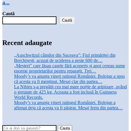
a...
Caută
Caută
Recent adaugate
„Auschwitzul câinilor din Suceava”: Fiul primăriței din
Berchișești, acuzat de uciderea a peste 600 de…
„Meșteri” care lăsau casele fără acoperiș și apoi cereau sume
enorme proprietarilor pentru reparații. Trei…
Moody’s va anunța vineri ratingul României. Bolojan a spus
că acesta va fi menținut. Mesaj clar din partea…
La Nibiru s-a pregătit cea mai mare porție de aripioare, având
o greutate de 425 kg. Aceasta a fost inclusă în Guinness
World Records.
Moody’s va anunța vineri ratingul României. Bolojan a
afirmat deja că acesta va fi păstrat. Mesaj ferm din partea…