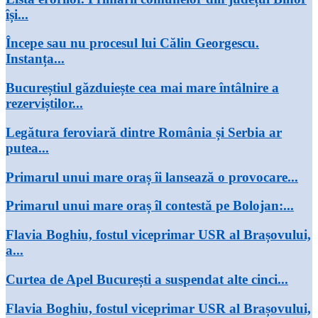
își...
Începe sau nu procesul lui Călin Georgescu.
Instanța...
Bucureștiul găzduiește cea mai mare întâlnire a
rezerviștilor...
Legătura feroviară dintre România și Serbia ar
putea...
Primarul unui mare oraș îi lansează o provocare...
Primarul unui mare oraș îl contestă pe Bolojan:...
Flavia Boghiu, fostul viceprimar USR al Brașovului,
a...
Curtea de Apel București a suspendat alte cinci...
Flavia Boghiu, fostul viceprimar USR al Brașovului,