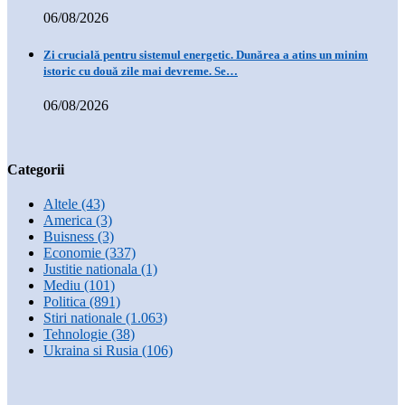
06/08/2026
Zi crucială pentru sistemul energetic. Dunărea a atins un minim
istoric cu două zile mai devreme. Se…
06/08/2026
Categorii
Altele
(43)
America
(3)
Buisness
(3)
Economie
(337)
Justitie nationala
(1)
Mediu
(101)
Politica
(891)
Stiri nationale
(1.063)
Tehnologie
(38)
Ukraina si Rusia
(106)