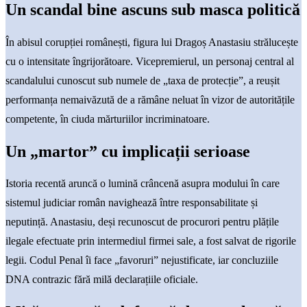
Un scandal bine ascuns sub masca politică
În abisul corupției românești, figura lui Dragoș Anastasiu strălucește
cu o intensitate îngrijorătoare. Vicepremierul, un personaj central al
scandalului cunoscut sub numele de „taxa de protecție”, a reușit
performanța nemaivăzută de a rămâne neluat în vizor de autoritățile
competente, în ciuda mărturiilor incriminatoare.
Un „martor” cu implicații serioase
Istoria recentă aruncă o lumină crâncenă asupra modului în care
sistemul judiciar român navighează între responsabilitate și
neputință. Anastasiu, deși recunoscut de procurori pentru plățile
ilegale efectuate prin intermediul firmei sale, a fost salvat de rigorile
legii. Codul Penal îi face „favoruri” nejustificate, iar concluziile
DNA contrazic fără milă declarațiile oficiale.