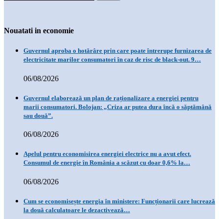
Nouatati in economie
Guvernul aproba o hotărâre prin care poate întrerupe furnizarea de
electricitate marilor consumatori în caz de risc de black-out. 9…
06/08/2026
Guvernul elaborează un plan de raționalizare a energiei pentru
marii consumatori. Bolojan: „Criza ar putea dura încă o săptămână
sau două”.
06/08/2026
Apelul pentru economisirea energiei electrice nu a avut efect.
Consumul de energie în România a scăzut cu doar 0,6% la…
06/08/2026
Cum se economisește energia în ministere: Funcționarii care lucrează
la două calculatoare le dezactivează…