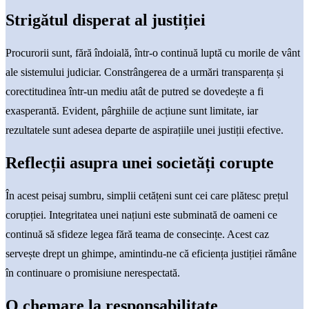
Strigătul disperat al justiției
Procurorii sunt, fără îndoială, într-o continuă luptă cu morile de vânt
ale sistemului judiciar. Constrângerea de a urmări transparența și
corectitudinea într-un mediu atât de putred se dovedește a fi
exasperantă. Evident, pârghiile de acțiune sunt limitate, iar
rezultatele sunt adesea departe de aspirațiile unei justiții efective.
Reflecții asupra unei societăți corupte
În acest peisaj sumbru, simplii cetățeni sunt cei care plătesc prețul
corupției. Integritatea unei națiuni este subminată de oameni ce
continuă să sfideze legea fără teama de consecințe. Acest caz
servește drept un ghimpe, amintindu-ne că eficiența justiției rămâne
în continuare o promisiune nerespectată.
O chemare la responsabilitate