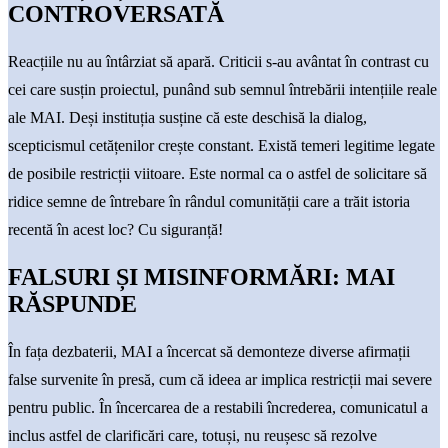
CONTROVERSATĂ
Reacțiile nu au întârziat să apară. Criticii s-au avântat în contrast cu
cei care susțin proiectul, punând sub semnul întrebării intențiile reale
ale MAI. Deși instituția susține că este deschisă la dialog,
scepticismul cetățenilor crește constant. Există temeri legitime legate
de posibile restricții viitoare. Este normal ca o astfel de solicitare să
ridice semne de întrebare în rândul comunității care a trăit istoria
recentă în acest loc? Cu siguranță!
FALSURI ȘI MISINFORMĂRI: MAI
RĂSPUNDE
În fața dezbaterii, MAI a încercat să demonteze diverse afirmații
false survenite în presă, cum că ideea ar implica restricții mai severe
pentru public. În încercarea de a restabili încrederea, comunicatul a
inclus astfel de clarificări care, totuși, nu reușesc să rezolve