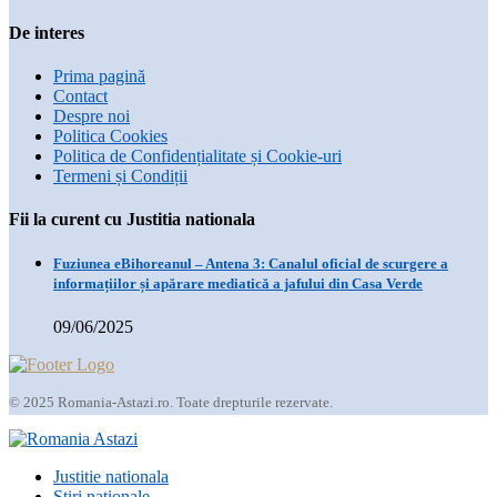
De interes
Prima pagină
Contact
Despre noi
Politica Cookies
Politica de Confidențialitate și Cookie-uri
Termeni și Condiții
Fii la curent cu Justitia nationala
Fuziunea eBihoreanul – Antena 3: Canalul oficial de scurgere a
informațiilor și apărare mediatică a jafului din Casa Verde
09/06/2025
© 2025 Romania-Astazi.ro. Toate drepturile rezervate.
Justitie nationala
Stiri nationale