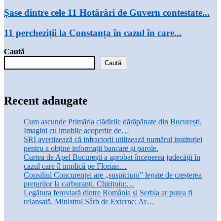
Șase dintre cele 11 Hotărâri de Guvern contestate...
11 percheziții la Constanța în cazul în care...
Caută
Caută
Recent adaugate
Cum ascunde Primăria clădirile dărăpănate din București.
Imagini cu imobile acoperite de…
SRI avertizează că infractorii utilizează numărul instituției
pentru a obține informații bancare și parole.
Curtea de Apel București a aprobat începerea judecății în
cazul care îl implică pe Florian…
Consiliul Concurenței are „suspiciuni” legate de creșterea
prețurilor la carburanți. Chirițoiu:…
Legătura feroviară dintre România și Serbia ar putea fi
relansată. Ministrul Sârb de Externe: Ar…