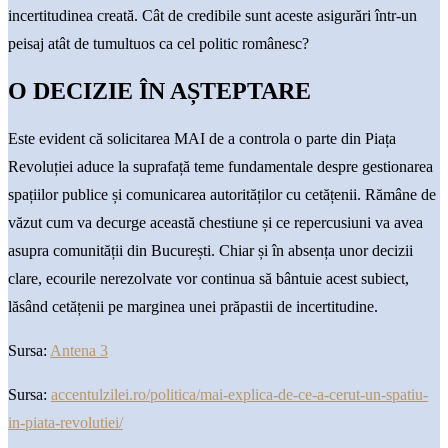
incertitudinea creată. Cât de credibile sunt aceste asigurări într-un
peisaj atât de tumultuos ca cel politic românesc?
O DECIZIE ÎN AȘTEPTARE
Este evident că solicitarea MAI de a controla o parte din Piața
Revoluției aduce la suprafață teme fundamentale despre gestionarea
spațiilor publice și comunicarea autorităților cu cetățenii. Rămâne de
văzut cum va decurge această chestiune și ce repercusiuni va avea
asupra comunității din București. Chiar și în absența unor decizii
clare, ecourile nerezolvate vor continua să bântuie acest subiect,
lăsând cetățenii pe marginea unei prăpastii de incertitudine.
Sursa:
Antena 3
Sursa:
accentulzilei.ro/politica/mai-explica-de-ce-a-cerut-un-spatiu-
in-piata-revolutiei/