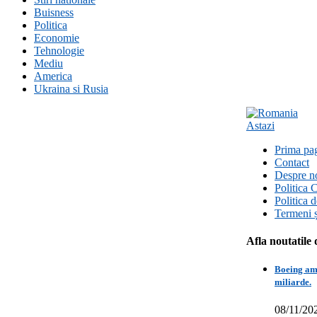
Buisness
Politica
Economie
Tehnologie
Mediu
America
Ukraina si Rusia
Prima pa
Contact
Despre n
Politica 
Politica 
Termeni ș
Afla noutatile 
Boeing amâ
miliarde.
08/11/20