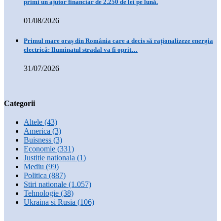
primi un ajutor financiar de 2.250 de lei pe lună.
01/08/2026
Primul mare oraș din România care a decis să raționalizeze energia
electrică: Iluminatul stradal va fi oprit…
31/07/2026
Categorii
Altele
(43)
America
(3)
Buisness
(3)
Economie
(331)
Justitie nationala
(1)
Mediu
(99)
Politica
(887)
Stiri nationale
(1.057)
Tehnologie
(38)
Ukraina si Rusia
(106)