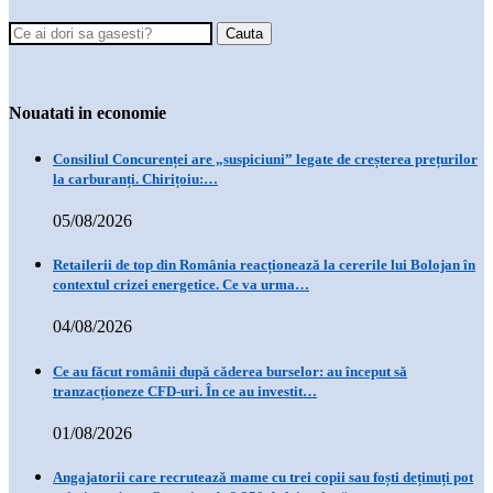
Nouatati in economie
Consiliul Concurenței are „suspiciuni” legate de creșterea prețurilor
la carburanți. Chirițoiu:…
05/08/2026
Retailerii de top din România reacționează la cererile lui Bolojan în
contextul crizei energetice. Ce va urma…
04/08/2026
Ce au făcut românii după căderea burselor: au început să
tranzacționeze CFD-uri. În ce au investit…
01/08/2026
Angajatorii care recrutează mame cu trei copii sau foști deținuți pot