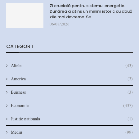
Zi crucială pentru sistemul energetic.
Dunărea a atins un minim istoric cu două
zile mai devreme. Se…
06/08/2026
CATEGORII
Altele
(43)
America
(3)
Buisness
(3)
Economie
(337)
Justitie nationala
(1)
Mediu
(99)