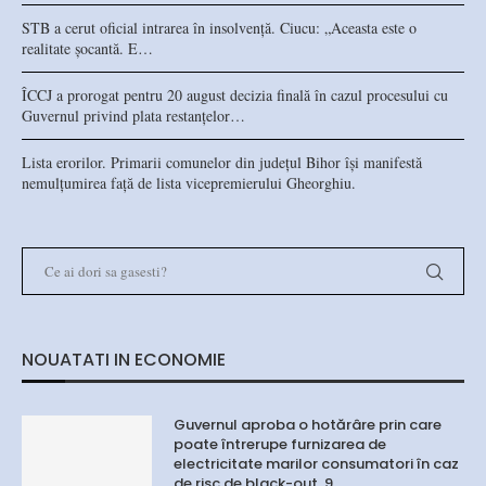
STB a cerut oficial intrarea în insolvență. Ciucu: „Aceasta este o
realitate șocantă. E…
ÎCCJ a prorogat pentru 20 august decizia finală în cazul procesului cu
Guvernul privind plata restanțelor…
Lista erorilor. Primarii comunelor din județul Bihor își manifestă
nemulțumirea față de lista vicepremierului Gheorghiu.
NOUATATI IN ECONOMIE
Guvernul aproba o hotărâre prin care
poate întrerupe furnizarea de
electricitate marilor consumatori în caz
de risc de black-out. 9…