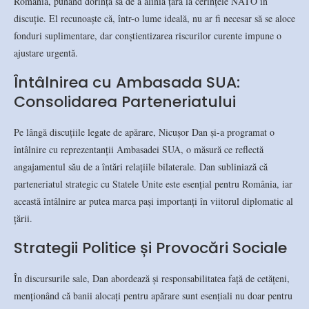
România, punând dorința sa de a alinia țara la cerințele NATO în
discuție. El recunoaște că, într-o lume ideală, nu ar fi necesar să se aloce
fonduri suplimentare, dar conștientizarea riscurilor curente impune o
ajustare urgentă.
Întâlnirea cu Ambasada SUA:
Consolidarea Parteneriatului
Pe lângă discuțiile legate de apărare, Nicușor Dan și-a programat o
întâlnire cu reprezentanții Ambasadei SUA, o măsură ce reflectă
angajamentul său de a întări relațiile bilaterale. Dan subliniază că
parteneriatul strategic cu Statele Unite este esențial pentru România, iar
această întâlnire ar putea marca pași importanți în viitorul diplomatic al
țării.
Strategii Politice și Provocări Sociale
În discursurile sale, Dan abordează și responsabilitatea față de cetățeni,
menționând că banii alocați pentru apărare sunt esențiali nu doar pentru