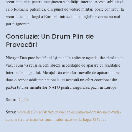
securitate, ci și pentru menținerea stabilității interne. Acesta subliniază
că o Românie puternică, din punct de vedere militar, poate contribui la
securitatea mai largă a Europei, întrucât amenințările externe nu mai
pot fi ignorate.
Concluzie: Un Drum Plin de
Provocări
Nicușor Dan pare hotărât să își pună în aplicare agenda, dar rămâne de
văzut cum va reuși să echilibreze necesitățile de apărare cu realitățile
interne ale bugetului. Mesajul său este clar: nevoile de apărare nu sunt
doar o responsabilitate națională, ci necesită un efort coordonat din
partea tuturor membrilor NATO pentru asigurarea păcii în Europa.
Sursa:
Digi24
Sursa:
www.digi24.ro/stiri/nicusor-dan-anunta-ca-doreste-sa-se-vada-
cu-mark-rutte-inaintea-summitului-nato-de-la-haga-3249577