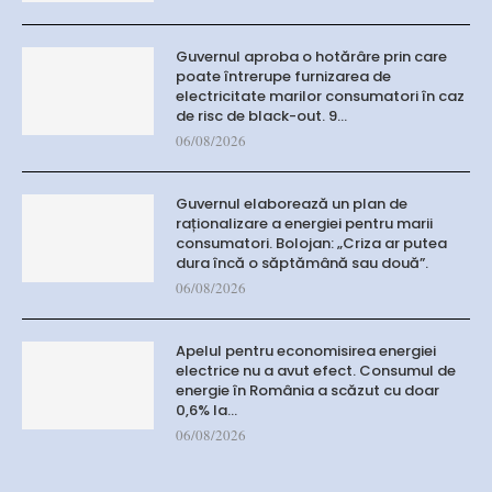
Guvernul aproba o hotărâre prin care
poate întrerupe furnizarea de
electricitate marilor consumatori în caz
de risc de black-out. 9…
06/08/2026
Guvernul elaborează un plan de
raționalizare a energiei pentru marii
consumatori. Bolojan: „Criza ar putea
dura încă o săptămână sau două”.
06/08/2026
Apelul pentru economisirea energiei
electrice nu a avut efect. Consumul de
energie în România a scăzut cu doar
0,6% la…
06/08/2026