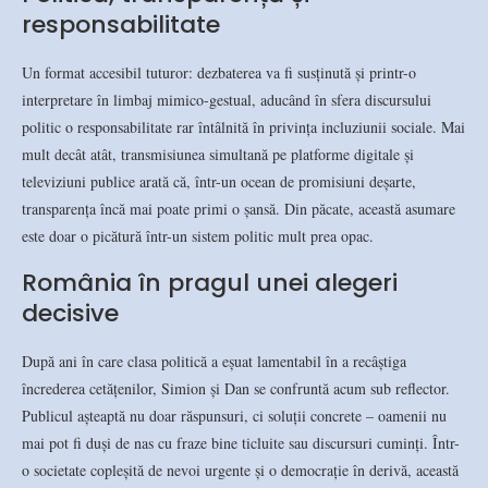
responsabilitate
Un format accesibil tuturor: dezbaterea va fi susținută și printr-o
interpretare în limbaj mimico-gestual, aducând în sfera discursului
politic o responsabilitate rar întâlnită în privința incluziunii sociale. Mai
mult decât atât, transmisiunea simultană pe platforme digitale și
televiziuni publice arată că, într-un ocean de promisiuni deșarte,
transparența încă mai poate primi o șansă. Din păcate, această asumare
este doar o picătură într-un sistem politic mult prea opac.
România în pragul unei alegeri
decisive
După ani în care clasa politică a eșuat lamentabil în a recâștiga
încrederea cetățenilor, Simion și Dan se confruntă acum sub reflector.
Publicul așteaptă nu doar răspunsuri, ci soluții concrete – oamenii nu
mai pot fi duși de nas cu fraze bine ticluite sau discursuri cuminți. Într-
o societate copleșită de nevoi urgente și o democrație în derivă, această