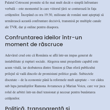
Palatul Cotroceni promite să fie mai mult decât o simplă înfruntare
verbală – este momentul în care viitorul țării se conturează în fața
cetățenilor. Începând cu ora 19:30, milioane de români sunt așteptați să
urmărească această confruntare decisivă, transmisă pe multiple canale
ale TVR, dar și online pentru diaspora.
Confruntarea ideilor într-un
moment de răscruce
Adevărul crud este că România se află într-un impas generat de
instabilitate și rupturi sociale. Alegerea unui președinte capabil este
acum vitală, iar dezbaterea dintre Simion și Dan oferă publicului
prilejul să vadă dincolo de promisiuni politice goale. Subiectele
discutate – de la economie până la reformele mult așteptate – vor cădea
sub lupa jurnaliștilor Ramona Avramescu și Marian Voicu, care vor juca
rolul de arbitri într-un duel tensionat și necesar pentru bunăstarea
cetățenilor.
Politică, transparență și