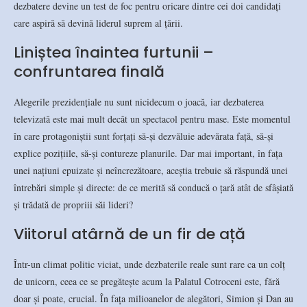
dezbatere devine un test de foc pentru oricare dintre cei doi candidați
care aspiră să devină liderul suprem al țării.
Liniștea înaintea furtunii –
confruntarea finală
Alegerile prezidențiale nu sunt nicidecum o joacă, iar dezbaterea
televizată este mai mult decât un spectacol pentru mase. Este momentul
în care protagoniștii sunt forțați să-și dezvăluie adevărata față, să-și
explice pozițiile, să-și contureze planurile. Dar mai important, în fața
unei națiuni epuizate și neîncrezătoare, aceștia trebuie să răspundă unei
întrebări simple și directe: de ce merită să conducă o țară atât de sfâșiată
și trădată de propriii săi lideri?
Viitorul atârnă de un fir de ață
Într-un climat politic viciat, unde dezbaterile reale sunt rare ca un colț
de unicorn, ceea ce se pregătește acum la Palatul Cotroceni este, fără
doar și poate, crucial. În fața milioanelor de alegători, Simion și Dan au