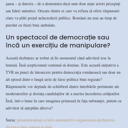
şansa – și datoria – de a demonstra dacă sunt doar niște actori pricepuți
sau lideri autentici. Oricare dintre ei care va refuza să ofere răspunsuri
clare va plăti prețul neîncrederii publice. Românii nu mai au timp de
pierdut cu iluzii bine ambalate.
Un spectacol de democrație sau
încă un exercițiu de manipulare?
Această dezbatere ar trebui să fie momentul când adevărul iese la
lumină. Însă scepticismul continuă să domine. Este această inițiativă a
TVR un punct de întoarcere pentru democrația românească sau doar un
alt episod dintr-o lungă serie de farse politice bine regizate?
Răspunsurile vor depinde de echilibrul dintre întrebările pertinente ale
moderatorilor și dorința candidaților de a merita încrederea cetățenilor.
Însă, într-o lume în care imaginea primează în fața substanței, putem cu
adevărat să așteptăm altceva?
Sursa:
jurnaluloradean.ro/stiri-nationale/tvr-organizeaza-dezbaterea-
decisiva-intre-simion-si-dan/