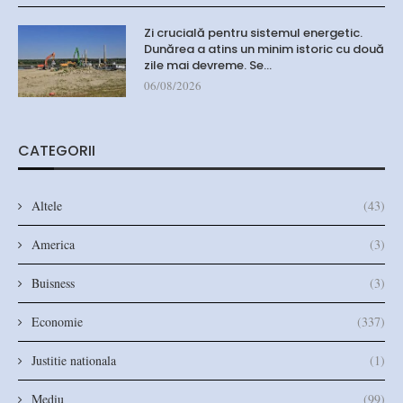
Zi crucială pentru sistemul energetic.
Dunărea a atins un minim istoric cu două
zile mai devreme. Se…
06/08/2026
CATEGORII
Altele
(43)
America
(3)
Buisness
(3)
Economie
(337)
Justitie nationala
(1)
Mediu
(99)