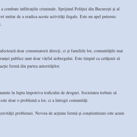
 combate infiltrațiile criminale. Sprijinul Poliției din București și al
t unitar de a eradica aceste activități ilegale. Este un apel puternic
i.
afectează doar consumatorii direcți, ci și familiile lor, comunitățile mai
uranței publice sunt doar vârful aisbergului. Este timpul ca cetățenii să
acție fermă din partea autorităților.
înainte în lupta împotriva traficului de droguri. Societatea trebuie să
 este doar o problemă a lor, ci a întregii comunități.
ravității problemei. Nevoia de acțiune fermă și conștientizare este acum