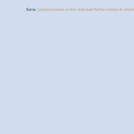
Sursa:
jurnaluloradean.ro/stiri-nationale/barbat-retinut-de-diic