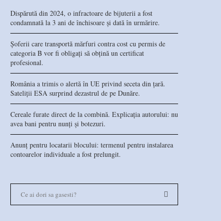
Dispărută din 2024, o infractoare de bijuterii a fost
condamnată la 3 ani de închisoare și dată în urmărire.
Șoferii care transportă mărfuri contra cost cu permis de
categoria B vor fi obligați să obțină un certificat
profesional.
România a trimis o alertă în UE privind seceta din țară.
Sateliții ESA surprind dezastrul de pe Dunăre.
Cereale furate direct de la combină. Explicația autorului: nu
avea bani pentru nunți și botezuri.
Anunț pentru locatarii blocului: termenul pentru instalarea
contoarelor individuale a fost prelungit.