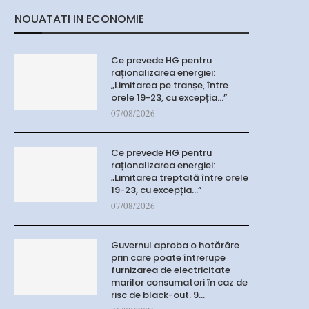
NOUATATI IN ECONOMIE
Ce prevede HG pentru
raționalizarea energiei:
„Limitarea pe tranșe, între
orele 19-23, cu excepția…”
07/08/2026
Ce prevede HG pentru
raționalizarea energiei:
„Limitarea treptată între orele
19-23, cu excepția…”
07/08/2026
Guvernul aproba o hotărâre
prin care poate întrerupe
furnizarea de electricitate
marilor consumatori în caz de
risc de black-out. 9…