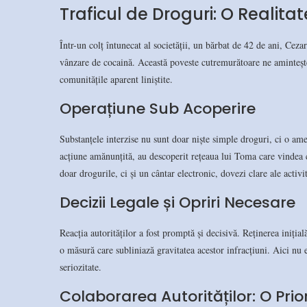
Traficul de Droguri: O Realit
Într-un colț întunecat al societății, un bărbat de 42 de ani, Ceza
vânzare de cocaină. Această poveste cutremurătoare ne amintește
comunitățile aparent liniștite.
Operațiune Sub Acoperire
Substanțele interzise nu sunt doar niște simple droguri, ci o amen
acțiune amănunțită, au descoperit rețeaua lui Toma care vindea c
doar drogurile, ci și un cântar electronic, dovezi clare ale activit
Decizii Legale și Opriri Necesare
Reacția autorităților a fost promptă și decisivă. Reținerea iniția
o măsură care subliniază gravitatea acestor infracțiuni. Aici nu 
seriozitate.
Colaborarea Autorităților: O Prio