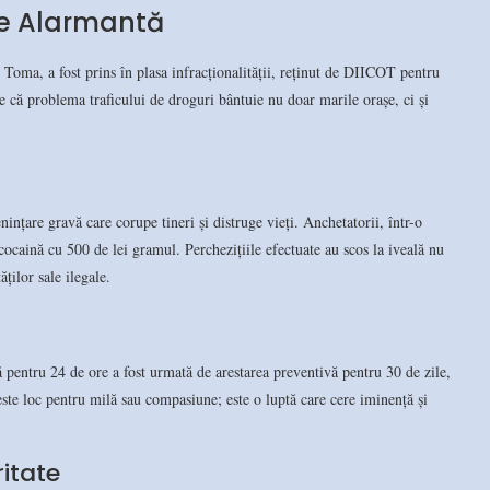
ate Alarmantă
r Toma, a fost prins în plasa infracționalității, reținut de DIICOT pentru
 că problema traficului de droguri bântuie nu doar marile orașe, ci și
ințare gravă care corupe tineri și distruge vieți. Anchetatorii, într-o
ocaină cu 500 de lei gramul. Perchezițiile efectuate au scos la iveală nu
ăților sale ilegale.
lă pentru 24 de ore a fost urmată de arestarea preventivă pentru 30 de zile,
este loc pentru milă sau compasiune; este o luptă care cere iminență și
ritate