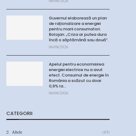
06/08/2026
Guvernul elaborează un plan
de raționalizare a energiei
pentru marii consumatori.
Bolojan: „Criza ar putea dura
încă o săptămână sau două”.
06/08/2026
Apelul pentru economisirea
energiei electrice nu a avut
efect. Consumul de energie în
România a scăzut cu doar
0,6% la…
06/08/2026
CATEGORII
Altele
(43)