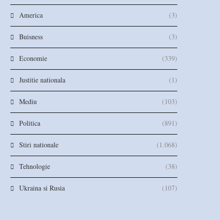
America
(3)
Buisness
(3)
Economie
(339)
Justitie nationala
(1)
Mediu
(103)
Politica
(891)
Stiri nationale
(1.068)
Tehnologie
(38)
Ukraina si Rusia
(107)