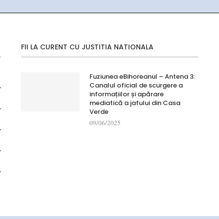
FII LA CURENT CU JUSTITIA NATIONALA
Fuziunea eBihoreanul – Antena 3:
Canalul oficial de scurgere a
informațiilor și apărare
mediatică a jafului din Casa
Verde
09/06/2025