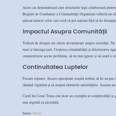
Acest caz demonstrează cum structurile legii colaborează pentru a
Brigăzii de Combatere a Criminalității Organizate reflectă un efor
adresat tuturor celor care cred că pot acționa fără să fie deranjaț
Impactul Asupra Comunității
Traficul de droguri are efecte devastatoare asupra societății. Nu 
mari și întreaga țară. Creșterea criminalității și deteriorarea sig
conștientizeze aceste probleme, să nu mai ignore și să ceară o re
Continuitatea Luptelor
Fiecare reținere, fiecare operațiune reușită trebuie să fie un pas 
rămână vigilentă și să susțină eforturile autorităților. Aceasta nu
Cazul lui Cezar Toma este doar un exemplu al complexității și g
mai urgentă ca niciodată.
Sursa:
Bihon