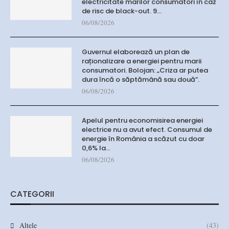
electricitate marilor consumatori în caz
de risc de black-out. 9…
06/08/2026
Guvernul elaborează un plan de
raționalizare a energiei pentru marii
consumatori. Bolojan: „Criza ar putea
dura încă o săptămână sau două”.
06/08/2026
Apelul pentru economisirea energiei
electrice nu a avut efect. Consumul de
energie în România a scăzut cu doar
0,6% la…
06/08/2026
CATEGORII
Altele
(43)