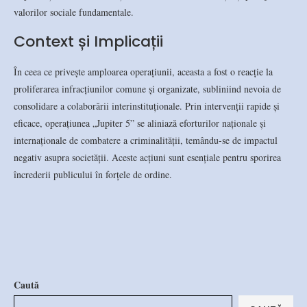
valorilor sociale fundamentale.
Context și Implicații
În ceea ce privește amploarea operațiunii, aceasta a fost o reacție la
proliferarea infracțiunilor comune și organizate, subliniind nevoia de
consolidare a colaborării interinstituționale. Prin intervenții rapide și
eficace, operațiunea „Jupiter 5” se aliniază eforturilor naționale și
internaționale de combatere a criminalității, temându-se de impactul
negativ asupra societății. Aceste acțiuni sunt esențiale pentru sporirea
încrederii publicului în forțele de ordine.
Caută