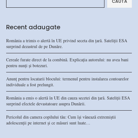
CAUTĂ
Recent adaugate
România a trimis o alertă în UE privind seceta din țară. Sateliții ESA
surprind dezastrul de pe Dunăre.
Cereale furate direct de la combină. Explicația autorului: nu avea bani
pentru nunți și botezuri.
Anunț pentru locatarii blocului: termenul pentru instalarea contoarelor
individuale a fost prelungit.
România a emis o alertă în UE din cauza secetei din țară. Sateliții ESA
surprind efectele devastatoare asupra Dunării.
Pericolul din camera copilului tău: Cum își vânează extremiștii
adolescenții pe internet și ce măsuri sunt luate…