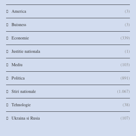
America
(3)
Buisness
(3)
Economie
(339)
Justitie nationala
(1)
Mediu
(103)
Politica
(891)
Stiri nationale
(1.067)
Tehnologie
(38)
Ukraina si Rusia
(107)