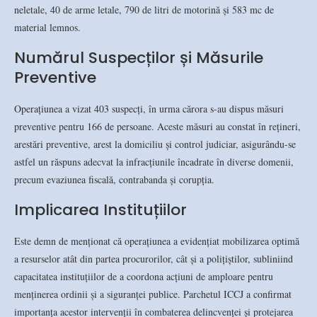
neletale, 40 de arme letale, 790 de litri de motorină și 583 mc de
material lemnos.
Numărul Suspecților și Măsurile
Preventive
Operațiunea a vizat 403 suspecți, în urma cărora s-au dispus măsuri
preventive pentru 166 de persoane. Aceste măsuri au constat în rețineri,
arestări preventive, arest la domiciliu și control judiciar, asigurându-se
astfel un răspuns adecvat la infracțiunile încadrate în diverse domenii,
precum evaziunea fiscală, contrabanda și corupția.
Implicarea Instituțiilor
Este demn de menționat că operațiunea a evidențiat mobilizarea optimă
a resurselor atât din partea procurorilor, cât și a polițiștilor, subliniind
capacitatea instituțiilor de a coordona acțiuni de amploare pentru
menținerea ordinii și a siguranței publice. Parchetul ICCJ a confirmat
importanța acestor intervenții în combaterea delincvenței și protejarea