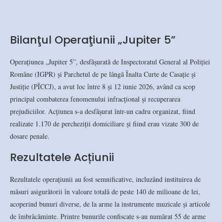
Bilanţul Operaţiunii „Jupiter 5”
Operațiunea „Jupiter 5”, desfășurată de Inspectoratul General al Poliției
Române (IGPR) și Parchetul de pe lângă Înalta Curte de Casație și
Justiție (PÎCCJ), a avut loc între 8 și 12 iunie 2026, având ca scop
principal combaterea fenomenului infracțional și recuperarea
prejudiciilor. Acțiunea s-a desfășurat într-un cadru organizat, fiind
realizate 1.170 de percheziții domiciliare și fiind erau vizate 300 de
dosare penale.
Rezultatele Acțiunii
Rezultatele operațiunii au fost semnificative, incluzând instituirea de
măsuri asigurătorii în valoare totală de peste 140 de milioane de lei,
acoperind bunuri diverse, de la arme la instrumente muzicale și articole
de îmbrăcăminte. Printre bunurile confiscate s-au numărat 55 de arme