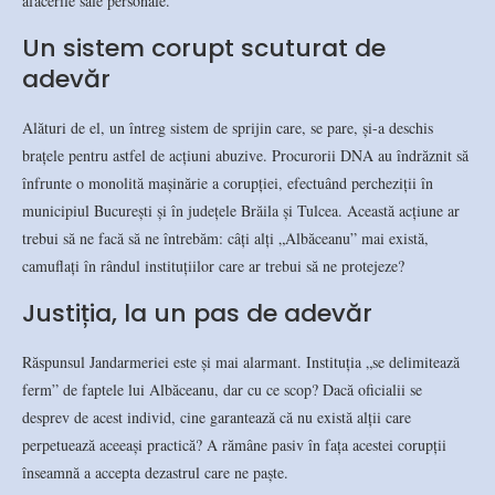
afacerile sale personale.
Un sistem corupt scuturat de
adevăr
Alături de el, un întreg sistem de sprijin care, se pare, și-a deschis
brațele pentru astfel de acțiuni abuzive. Procurorii DNA au îndrăznit să
înfrunte o monolită mașinărie a corupției, efectuând percheziții în
municipiul București și în județele Brăila și Tulcea. Această acțiune ar
trebui să ne facă să ne întrebăm: câți alți „Albăceanu” mai există,
camuflați în rândul instituțiilor care ar trebui să ne protejeze?
Justiția, la un pas de adevăr
Răspunsul Jandarmeriei este și mai alarmant. Instituția „se delimitează
ferm” de faptele lui Albăceanu, dar cu ce scop? Dacă oficialii se
desprev de acest individ, cine garantează că nu există alții care
perpetuează aceeași practică? A rămâne pasiv în fața acestei corupții
înseamnă a accepta dezastrul care ne paște.