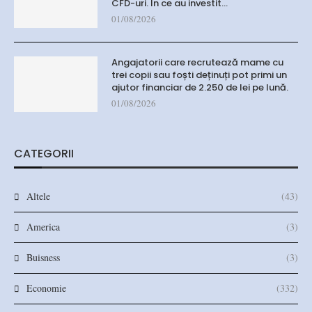
CFD-uri. În ce au investit…
01/08/2026
Angajatorii care recrutează mame cu
trei copii sau foști deținuți pot primi un
ajutor financiar de 2.250 de lei pe lună.
01/08/2026
CATEGORII
Altele
(43)
America
(3)
Buisness
(3)
Economie
(332)