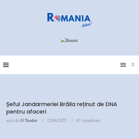
Șeful Jandarmeriei Brăila reținut de DNA
pentru afaceri
scris de
O Teodor
12/06/2025
87
vizualizari