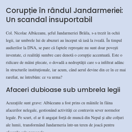
Corupție în rândul Jandarmeriei:
Un scandal insuportabil
Col. Nicolae Albăceanu, şeful Jandarmeriei Brăila, s-a trezit în ochii
legii, iar umbrele lui de abuzuri au început să iasă la iveală. În timpul
audierilor la DNA, se pare că faptele reproșate nu sunt doar povești
inventate, ci realități sumbre care denotă o corupție accentuată. Este o
ridicare de mâini plecate, o dovadă a nedreptății care s-a infiltrat adânc
în structurile instituționale, iar acum, când aerul devine din ce în ce mai
rarefiat, ne întrebăm: ce va urma?
Afaceri dubioase sub umbrela legii
Acuzațiile sunt grave: Albăceanu a fost prins cu mâinile în făina
afacerilor nelegale, gestionând activități ce contravin sever normelor
legale. Pe scurt, el ar fi angajat forță de muncă din Nepal și alte colțuri
ale lumii, transformând Jandarmeria într-un teren de joacă pentru