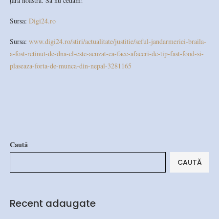
țara noastră. Să nu cedăm!
Sursa:
Digi24.ro
Sursa:
www.digi24.ro/stiri/actualitate/justitie/seful-jandarmeriei-braila-
a-fost-retinut-de-dna-el-este-acuzat-ca-face-afaceri-de-tip-fast-food-si-
plaseaza-forta-de-munca-din-nepal-3281165
Caută
CAUTĂ
Recent adaugate