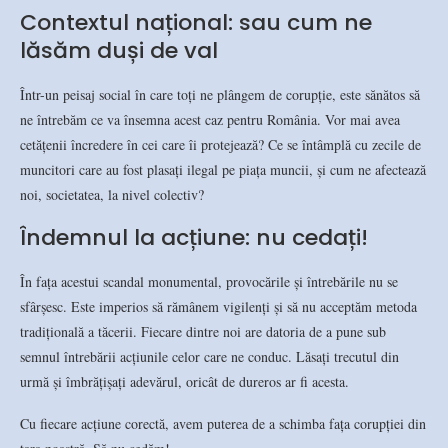
Contextul național: sau cum ne
lăsăm duși de val
Într-un peisaj social în care toți ne plângem de corupție, este sănătos să
ne întrebăm ce va însemna acest caz pentru România. Vor mai avea
cetățenii încredere în cei care îi protejează? Ce se întâmplă cu zecile de
muncitori care au fost plasați ilegal pe piața muncii, și cum ne afectează
noi, societatea, la nivel colectiv?
Îndemnul la acțiune: nu cedați!
În fața acestui scandal monumental, provocările și întrebările nu se
sfârșesc. Este imperios să rămânem vigilenți și să nu acceptăm metoda
tradițională a tăcerii. Fiecare dintre noi are datoria de a pune sub
semnul întrebării acțiunile celor care ne conduc. Lăsați trecutul din
urmă și îmbrățișați adevărul, oricât de dureros ar fi acesta.
Cu fiecare acțiune corectă, avem puterea de a schimba fața corupției din