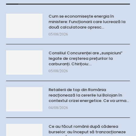
Cum se economisește energia în
ministere: Funcționarii care lucrează la
două calculatoare opresc…
05/08/2026
Consiliul Concurenței are „suspiciuni”
legate de creșterea prețurilor la
carburanți. Chirițoiu:…
05/08/2026
Retailerii de top din România
reacționează la cererile lui Bolojan în
contextul crizei energetice. Ce va urma…
04/08/2026
Ce au făcut românii după căderea
burselor: au început să tranzacționeze