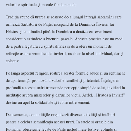
valorilor spirituale și morale fundamentale.
Tradiția spune că urarea se rosteste de-a lungul întregii săptămâni care
urmează Sărbătorii de Paște, începând de la Duminica Învierii lui
Hristos, și continuând până la Duminica a douăzecea, eveniment
considerat o extindere a bucuriei pascale. Această practică este un mod
de a păstra legătura cu spiritualitatea și de a oferi un moment de
reflecție asupra semnificației învierii, nu doar la nivel individual, dar și
colectiv.
Pe lângă aspectul religios, rostirea acestei formule aduce și un sentiment
de apartenență, promovând valorile familiei și prieteniei. Înțelegerea
profundă a acestei urări transcende percepția simplă de salut, invitând la
meditație asupra misterelor și darurilor vieții. Astfel, „Hristos a Înviat!”
devine un apel la solidaritate și iubire între semeni.
De asemenea, comunitățile organizază diverse activități și întâlniri
pentru a celebra semnificația acestei urări. În satele și orașele din
România, obiceiurile legate de Paște includ mese festive, colinde și