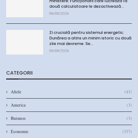
ministere: Funcționarii care lucrează la
două calculatoare le dezactivează…
06/08/2026
Zi crucială pentru sistemul energetic.
Dunărea a atins un minim istoric cu două
zile mai devreme. Se…
06/08/2026
CATEGORII
Altele
(43)
America
(3)
Buisness
(3)
Economie
(337)