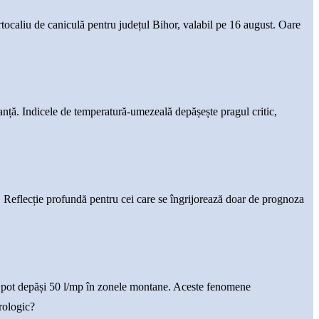
ocaliu de caniculă pentru județul Bihor, valabil pe 16 august. Oare
ranță. Indicele de temperatură-umezeală depășește pragul critic,
 Reflecție profundă pentru cei care se îngrijorează doar de prognoza
 pot depăși 50 l/mp în zonele montane. Aceste fenomene
rologic?