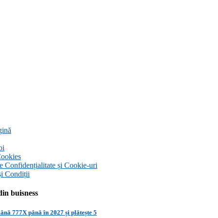
gină
oi
Cookies
de Confidențialitate și Cookie-uri
i Condiții
din buisness
nă 777X până în 2027 și plătește 5