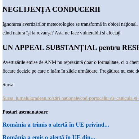
NEGLIJENȚA CONDUCERII
Ignorarea avertizărilor meteorologice se transformă în obicei național.
când natura își ia revanșa? Asta ne face vulnerabili și afectați.
UN APPEAL SUBSTANȚIAL pentru RE
Avertizările emise de ANM nu reprezintă doar o formalitate, ci o chema
fiecare decizie pe care o luăm în zilele următoare. Pregătirea nu este d
Sursa:
Sursa:
jurnaluloradean.ro/stiri-nationale/cod-portocaliu-de-canicula-si-
Postari asemanatoare
România a trimis o alertă în UE privind...
România a emis o alertă în UE din...