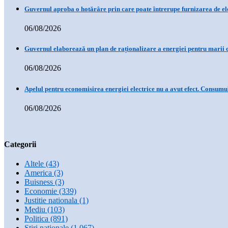
Guvernul aproba o hotărâre prin care poate întrerupe furnizarea de ele
06/08/2026
Guvernul elaborează un plan de raționalizare a energiei pentru marii
06/08/2026
Apelul pentru economisirea energiei electrice nu a avut efect. Consum
06/08/2026
Categorii
Altele
(43)
America
(3)
Buisness
(3)
Economie
(339)
Justitie nationala
(1)
Mediu
(103)
Politica
(891)
Stiri nationale
(1.067)