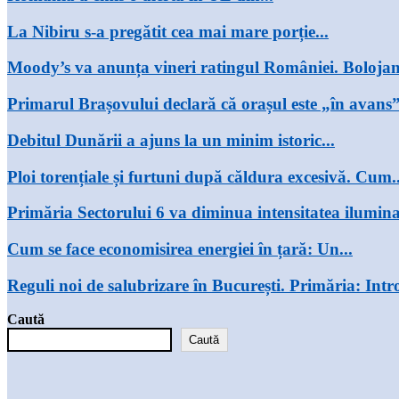
La Nibiru s-a pregătit cea mai mare porție...
Moody’s va anunța vineri ratingul României. Bolojan 
Primarul Brașovului declară că orașul este „în avans”
Debitul Dunării a ajuns la un minim istoric...
Ploi torențiale și furtuni după căldura excesivă. Cum..
Primăria Sectorului 6 va diminua intensitatea iluminat
Cum se face economisirea energiei în țară: Un...
Reguli noi de salubrizare în București. Primăria: Intr
Caută
Caută