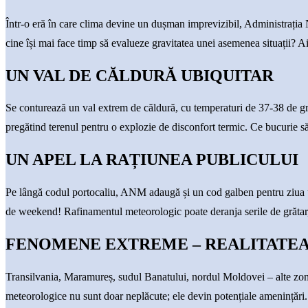
Într-o eră în care clima devine un dușman imprevizibil, Administrația
cine își mai face timp să evalueze gravitatea unei asemenea situații? Ai
UN VAL DE CĂLDURĂ UBIQUITAR
Se conturează un val extrem de căldură, cu temperaturi de 37-38 de grade
pregătind terenul pentru o explozie de disconfort termic. Ce bucurie să 
UN APEL LA RAȚIUNEA PUBLICULUI
Pe lângă codul portocaliu, ANM adaugă și un cod galben pentru ziua ur
de weekend! Rafinamentul meteorologic poate deranja serile de grătar,
FENOMENE EXTREME – REALITATEA 
Transilvania, Maramureș, sudul Banatului, nordul Moldovei – alte zo
meteorologice nu sunt doar neplăcute; ele devin potențiale amenințări