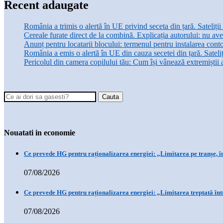
Recent adaugate
România a trimis o alertă în UE privind seceta din țară. Sateliț
Cereale furate direct de la combină. Explicația autorului: nu ave
Anunț pentru locatarii blocului: termenul pentru instalarea conto
România a emis o alertă în UE din cauza secetei din țară. Sateli
Pericolul din camera copilului tău: Cum își vânează extremiștii 
Nouatati in economie
Ce prevede HG pentru raționalizarea energiei: „Limitarea pe tranșe, î
07/08/2026
Ce prevede HG pentru raționalizarea energiei: „Limitarea treptată înt
07/08/2026