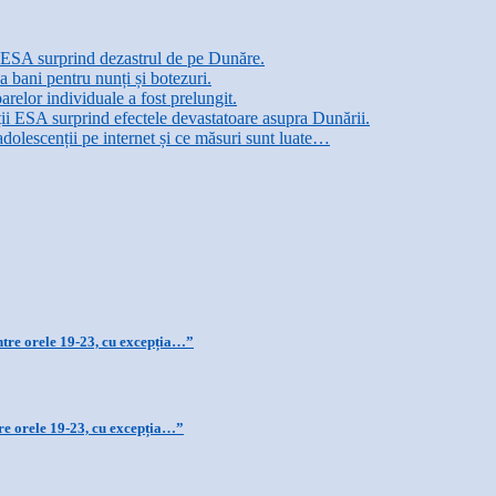
ii ESA surprind dezastrul de pe Dunăre.
a bani pentru nunți și botezuri.
arelor individuale a fost prelungit.
ții ESA surprind efectele devastatoare asupra Dunării.
adolescenții pe internet și ce măsuri sunt luate…
ntre orele 19-23, cu excepția…”
re orele 19-23, cu excepția…”