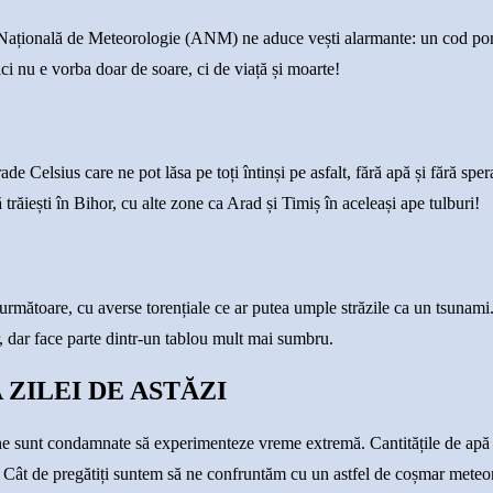
 Națională de Meteorologie (ANM) ne aduce vești alarmante: un cod port
ci nu e vorba doar de soare, ci de viață și moarte!
 Celsius care ne pot lăsa pe toți întinși pe asfalt, fără apă și fără spe
trăiești în Bihor, cu alte zone ca Arad și Timiș în aceleași ape tulburi!
mătoare, cu averse torențiale ce ar putea umple străzile ca un tsunami.
 dar face parte dintr-un tablou mult mai sumbru.
ZILEI DE ASTĂZI
ne sunt condamnate să experimenteze vreme extremă. Cantitățile de apă
. Cât de pregătiți suntem să ne confruntăm cu un astfel de coșmar meteo