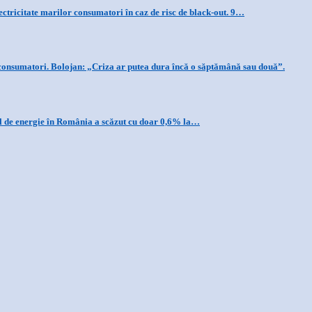
ctricitate marilor consumatori în caz de risc de black-out. 9…
 consumatori. Bolojan: „Criza ar putea dura încă o săptămână sau două”.
ul de energie în România a scăzut cu doar 0,6% la…