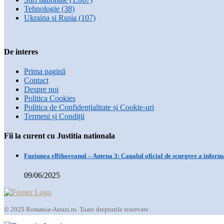
Tehnologie
(38)
Ukraina si Rusia
(107)
De interes
Prima pagină
Contact
Despre noi
Politica Cookies
Politica de Confidențialitate și Cookie-uri
Termeni și Condiții
Fii la curent cu Justitia nationala
Fuziunea eBihoreanul – Antena 3: Canalul oficial de scurgere a informa
09/06/2025
© 2025 Romania-Astazi.ro. Toate drepturile rezervate.