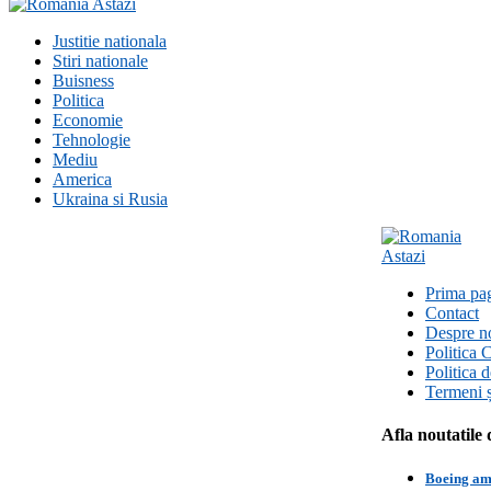
Justitie nationala
Stiri nationale
Buisness
Politica
Economie
Tehnologie
Mediu
America
Ukraina si Rusia
Prima pa
Contact
Despre n
Politica 
Politica 
Termeni ș
Afla noutatile 
Boeing amâ