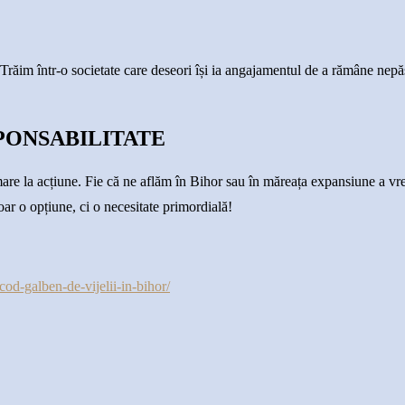
 Trăim într-o societate care deseori își ia angajamentul de a rămâne nepăs
SPONSABILITATE
re la acțiune. Fie că ne aflăm în Bihor sau în măreața expansiune a vre
oar o opțiune, ci o necesitate primordială!
cod-galben-de-vijelii-in-bihor/