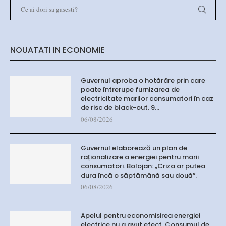
NOUATATI IN ECONOMIE
Guvernul aproba o hotărâre prin care
poate întrerupe furnizarea de
electricitate marilor consumatori în caz
de risc de black-out. 9…
06/08/2026
Guvernul elaborează un plan de
raționalizare a energiei pentru marii
consumatori. Bolojan: „Criza ar putea
dura încă o săptămână sau două”.
06/08/2026
Apelul pentru economisirea energiei
electrice nu a avut efect. Consumul de