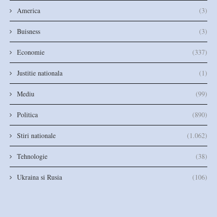
America
(3)
Buisness
(3)
Economie
(337)
Justitie nationala
(1)
Mediu
(99)
Politica
(890)
Stiri nationale
(1.062)
Tehnologie
(38)
Ukraina si Rusia
(106)