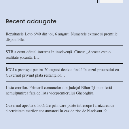
Recent adaugate
Rezultatele Loto 6/49 din joi, 6 august. Numerele extrase și premiile
disponibile.
STB a cerut oficial intrarea în insolvență. Ciucu: „Aceasta este o
realitate șocantă. E…
ÎCCJ a prorogat pentru 20 august decizia finală în cazul procesului cu
Guvernul privind plata restanțelor…
Lista erorilor. Primarii comunelor din județul Bihor își manifestă
nemulțumirea față de lista vicepremierului Gheorghiu.
Guvernul aproba o hotărâre prin care poate întrerupe furnizarea de
electricitate marilor consumatori în caz de risc de black-out. 9…