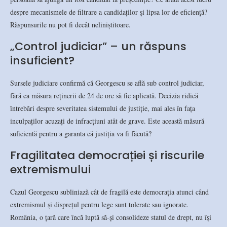
despre mecanismele de filtrare a candidaților și lipsa lor de eficiență?
Răspunsurile nu pot fi decât neliniștitoare.
„Control judiciar” – un răspuns
insuficient?
Sursele judiciare confirmă că Georgescu se află sub control judiciar,
fără ca măsura reținerii de 24 de ore să fie aplicată. Decizia ridică
întrebări despre severitatea sistemului de justiție, mai ales în fața
inculpaților acuzați de infracțiuni atât de grave. Este această măsură
suficientă pentru a garanta că justiția va fi făcută?
Fragilitatea democrației și riscurile
extremismului
Cazul Georgescu subliniază cât de fragilă este democrația atunci când
extremismul și disprețul pentru lege sunt tolerate sau ignorate.
România, o țară care încă luptă să-și consolideze statul de drept, nu își