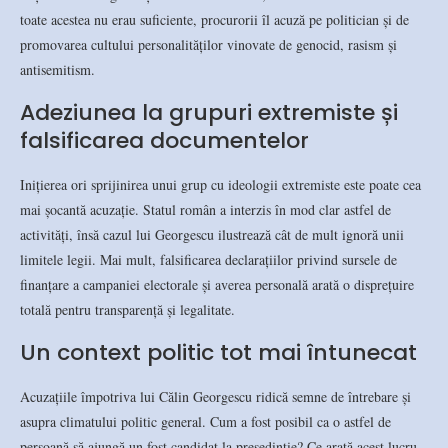
toate acestea nu erau suficiente, procurorii îl acuză pe politician și de
promovarea cultului personalităților vinovate de genocid, rasism și
antisemitism.
Adeziunea la grupuri extremiste și
falsificarea documentelor
Inițierea ori sprijinirea unui grup cu ideologii extremiste este poate cea
mai șocantă acuzație. Statul român a interzis în mod clar astfel de
activități, însă cazul lui Georgescu ilustrează cât de mult ignoră unii
limitele legii. Mai mult, falsificarea declarațiilor privind sursele de
finanțare a campaniei electorale și averea personală arată o disprețuire
totală pentru transparență și legalitate.
Un context politic tot mai întunecat
Acuzațiile împotriva lui Călin Georgescu ridică semne de întrebare și
asupra climatului politic general. Cum a fost posibil ca o astfel de
persoană să ajungă un fost candidat la președinție? Ce arată acest lucru