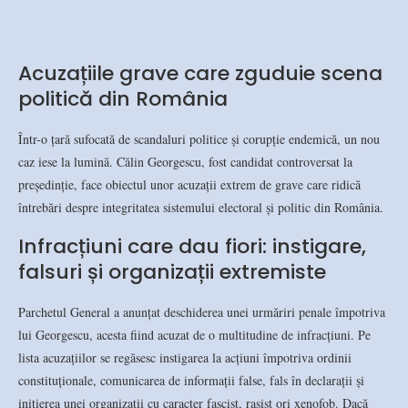
Acuzațiile grave care zguduie scena
politică din România
Într-o țară sufocată de scandaluri politice și corupție endemică, un nou
caz iese la lumină. Călin Georgescu, fost candidat controversat la
președinție, face obiectul unor acuzații extrem de grave care ridică
întrebări despre integritatea sistemului electoral și politic din România.
Infracțiuni care dau fiori: instigare,
falsuri și organizații extremiste
Parchetul General a anunțat deschiderea unei urmăriri penale împotriva
lui Georgescu, acesta fiind acuzat de o multitudine de infracțiuni. Pe
lista acuzațiilor se regăsesc instigarea la acțiuni împotriva ordinii
constituționale, comunicarea de informații false, fals în declarații și
inițierea unei organizații cu caracter fascist, rasist ori xenofob. Dacă