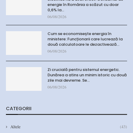
energie în România a scăzut cu doar
0,6% la…
06/08/2026
Cum se economisește energia în
ministere: Funcționarii care lucrează la
două calculatoare le dezactivează…
06/08/2026
Zi crucială pentru sistemul energetic.
Dunărea a atins un minim istoric cu două
zile mai devreme. Se…
06/08/2026
CATEGORII
Altele
(43)