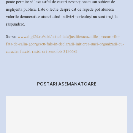
poate permite să lase astfel de cazuri nesancționate sau subiect de
neglijență publică. Este o lecție despre cât de repede pot aluneca
valorile democratice atunci când indivizi periculoși nu sunt trași la
răspundere.
Sursa:
www.digi24.ro/stiri/actualitate/justitie/acuzatiile-procurorilor-
fata-de-calin-georgescu-fals-in-declaratii-initierea-unei-organizatii-cu-
caracter-fascist-rasist-ori-xenofob-3136681
POSTARI ASEMANATOARE