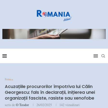
Politica
Acuzațiile procurorilor împotriva lui Călin
Georgescu: fals în declarații, inițierea unei
organizații fasciste, rasiste sau xenofobe
scris de
O Teodor
26/02/2025
142
vizualizari