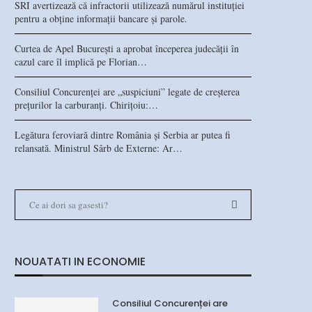
SRI avertizează că infractorii utilizează numărul instituției
pentru a obține informații bancare și parole.
Curtea de Apel București a aprobat începerea judecății în
cazul care îl implică pe Florian…
Consiliul Concurenței are „suspiciuni” legate de creșterea
prețurilor la carburanți. Chirițoiu:…
Legătura feroviară dintre România și Serbia ar putea fi
relansată. Ministrul Sârb de Externe: Ar…
NOUATATI IN ECONOMIE
Consiliul Concurenței are