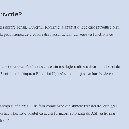
rivate?
tră despre pensii, Guvernul României a anunțat o lege care introduce plăți
află promisiunea de a coborî din haosul actual, dar oare va funcționa cu
dar întrebarea rămâne: este aceasta o soluție reală sau doar un alt strat de
 ani după înființarea Pilonului II, lăsând pe mulți să se întrebe de ce a
rență și eficiență. Dar, fără comisioane din sumele transferate, este greu
 cetățenilor. Este posibil ca acești furnizori autorizați de ASF să fie mai
lilor?