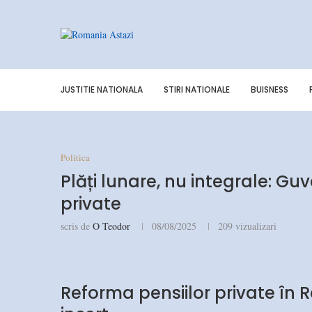
JUSTITIE NATIONALA
STIRI NATIONALE
BUISNESS
Politica
Plăți lunare, nu integrale: Gu
private
scris de
O Teodor
08/08/2025
209
vizualizari
Reforma pensiilor private în 