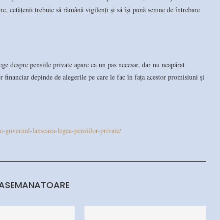
, cetățenii trebuie să rămână vigilenți și să își pună semne de întrebare
ege despre pensiile private apare ca un pas necesar, dar nu neapărat
or financiar depinde de alegerile pe care le fac în fața acestor promisiuni și
le-guvernul-lanseaza-legea-pensiilor-private/
 ASEMANATOARE