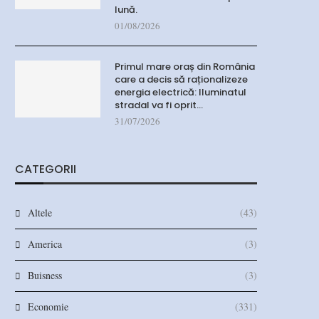
lună.
01/08/2026
Primul mare oraș din România
care a decis să raționalizeze
energia electrică: Iluminatul
stradal va fi oprit…
31/07/2026
CATEGORII
Altele
(43)
America
(3)
Buisness
(3)
Economie
(331)