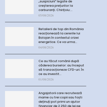
„suspiciuni” legate de
creșterea prețurilor la
carburanți. Chirițoiu:…
05/08/2026
Retailerii de top din România
reacționează la cererile lui
Bolojan în contextul crizei
energetice. Ce va urma…
04/08/2026
Ce au făcut românii după
căderea burselor: au început
să tranzacționeze CFD-uri. În
ce au investit…
01/08/2026
Angajatorii care recrutează
mame cu trei copii sau foști
deținuți pot primi un ajutor
financiar de 2.250 de lei pe