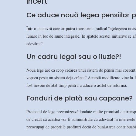
incert
Ce aduce nouă legea pensiilor p
Într-o manevră care ar putea transforma radical înțelegerea noas
lunare în loc de sume integrale. În spatele acestei inițiative se 
adevărat?
Un cadru legal sau o iluzie?!
Noua lege are ca scop crearea unui sistem de pensii mai coerent, 
vopsea peste un sistem deja crăpat? Această modificare vine la 17
fost nevoie de atât timp pentru a aduce o astfel de reformă.
Fonduri de plată sau capcane?
Proiectul de lege preconizează fondate multe promisul de transpa
de crezut că acestea vor fi administrate cu adevărat în interesele
preocupați de propriile profituri decât de bunăstarea contribuabi