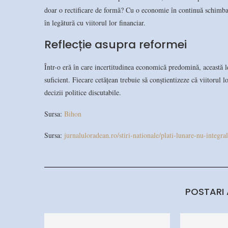
doar o rectificare de formă? Cu o economie în continuă schimbare
în legătură cu viitorul lor financiar.
Reflecție asupra reformei
Într-o eră în care incertitudinea economică predomină, această l
suficient. Fiecare cetățean trebuie să conștientizeze că viitorul l
decizii politice discutabile.
Sursa:
Bihon
Sursa:
jurnaluloradean.ro/stiri-nationale/plati-lunare-nu-integra
POSTARI