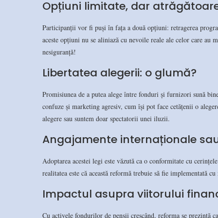
Opțiuni limitate, dar atrăgătoar
Participanții vor fi puși în fața a două opțiuni: retragerea prog
aceste opțiuni nu se aliniază cu nevoile reale ale celor care au
nesiguranță!
Libertatea alegerii: o glumă?
Promisiunea de a putea alege între fonduri și furnizori sună bine
confuze și marketing agresiv, cum își pot face cetățenii o aleger
alegere sau suntem doar spectatorii unei iluzii.
Angajamente internaționale sa
Adoptarea acestei legi este văzută ca o conformitate cu cerințel
realitatea este că această reformă trebuie să fie implementată cu 
Impactul asupra viitorului finan
Cu activele fondurilor de pensii crescând, reforma se prezintă ca 