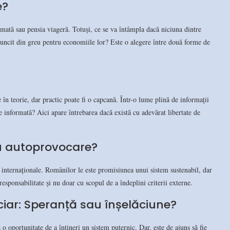
e?
ramată sau pensia viageră. Totuși, ce se va întâmpla dacă niciuna dintre
 muncit din greu pentru economiile lor? Este o alegere între două forme de
 în teorie, dar practic poate fi o capcană. Într-o lume plină de informații
e informată? Aici apare întrebarea dacă există cu adevărat libertate de
u autoprovocare?
e internaționale. Românilor le este promisiunea unui sistem sustenabil, dar
responsabilitate și nu doar cu scopul de a îndeplini criterii externe.
ciar: Speranță sau înșelăciune?
o oportunitate de a întineri un sistem puternic. Dar, este de ajuns să fie