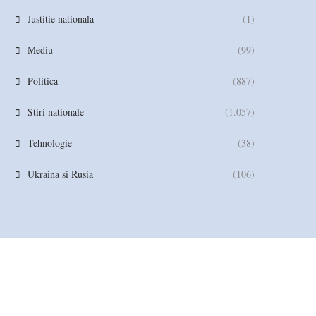
Justitie nationala
(1)
Mediu
(99)
Politica
(887)
Stiri nationale
(1.057)
Tehnologie
(38)
Ukraina si Rusia
(106)