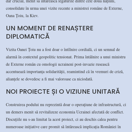
dar crucial, menit să întărească legăturile dintre cele două națiuni,
consolidate în urma unei vizite recente a ministrei române de Externe,
Oana Țoiu, la Kiev.
UN MOMENT DE RENAȘTERE
DIPLOMATICĂ
Vizita Oanei Țoiu nu a fost doar o întîlnire cordială, ci un semnal de
alarmă în contextul geopolitic tensionat. Prima întâlnire a unui ministru
de Externe român cu omologii ucraineni post-invazie rusească
accentuează importanța solidarității, reamintind că în vremuri de criză,
alianțele se dovedesc a fi mai valoroase ca niciodată.
NOI PROIECTE ȘI O VIZIUNE UNITARĂ
Construirea podului nu reprezintă doar o operațiune de infrastructură, ci
un demers menit să revitalizeze economia Ucrainei afectată de conflict.
Discuțiile nu s-au limitat la acest proiect, ci au deschis calea pentru
numeroase inițiative care promit să întărească implicația României în