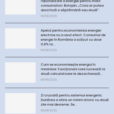
raționalizare a energiei pentru marii
consumatori. Bolojan: „Criza ar putea
dura încă o săptămână sau două”.
06/08/2026
Apelul pentru economisirea energiei
electrice nu a avut efect. Consumul de
energie în România a scăzut cu doar
0,6% la…
06/08/2026
Cum se economisește energia în
ministere: Funcționarii care lucrează la
două calculatoare le dezactivează…
06/08/2026
Zi crucială pentru sistemul energetic.
Dunărea a atins un minim istoric cu două
zile mai devreme. Se…
06/08/2026