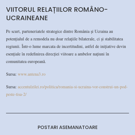
VIITORUL RELAȚIILOR ROMÂNO-
UCRAINEANE
Pe scurt, parteneriatele strategice dintre România și Ucraina au
potențialul de a remodela nu doar relațiile bilaterale, ci și stabilitatea
regiunii. Într-o lume marcata de incertitudini, astfel de inițiative devin
esențiale în redefinirea direcției viitoare a ambelor națiuni în
comunitatea europeană.
Sursa:
www.antena3.ro
Sursa:
accentulzilei.ro/politica/romania-si-ucraina-vor-construi-un-pod-
peste-tisa-2/
POSTARI ASEMANATOARE