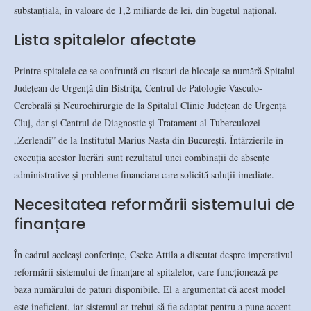
substanțială, în valoare de 1,2 miliarde de lei, din bugetul național.
Lista spitalelor afectate
Printre spitalele ce se confruntă cu riscuri de blocaje se numără Spitalul
Județean de Urgență din Bistrița, Centrul de Patologie Vasculo-
Cerebrală și Neurochirurgie de la Spitalul Clinic Județean de Urgență
Cluj, dar și Centrul de Diagnostic și Tratament al Tuberculozei
„Zerlendi” de la Institutul Marius Nasta din București. Întârzierile în
execuția acestor lucrări sunt rezultatul unei combinații de absențe
administrative și probleme financiare care solicită soluții imediate.
Necesitatea reformării sistemului de
finanțare
În cadrul aceleași conferințe, Cseke Attila a discutat despre imperativul
reformării sistemului de finanțare al spitalelor, care funcționează pe
baza numărului de paturi disponibile. El a argumentat că acest model
este ineficient, iar sistemul ar trebui să fie adaptat pentru a pune accent