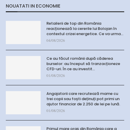
NOUATATI IN ECONOMIE
Retailerii de top din România
reacționează la cererile lui Bolojan în
contextul crizei energetice. Ce va urma…
04/08/2026
Ce au făcut românii după căderea
burselor: au început să tranzacționeze
CFD-uri. În ce au investit…
01/08/2026
Angajatorii care recrutează mame cu
trei copii sau foști deținuți pot primi un
ajutor financiar de 2.250 de lei pe lună.
01/08/2026
Primul mare oraș din România care a