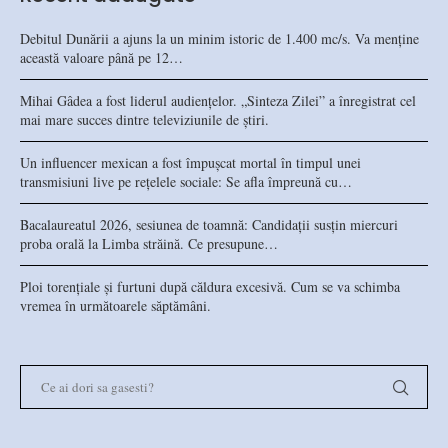
Debitul Dunării a ajuns la un minim istoric de 1.400 mc/s. Va menține
această valoare până pe 12…
Mihai Gâdea a fost liderul audiențelor. „Sinteza Zilei” a înregistrat cel
mai mare succes dintre televiziunile de știri.
Un influencer mexican a fost împușcat mortal în timpul unei
transmisiuni live pe rețelele sociale: Se afla împreună cu…
Bacalaureatul 2026, sesiunea de toamnă: Candidații susțin miercuri
proba orală la Limba străină. Ce presupune…
Ploi torențiale și furtuni după căldura excesivă. Cum se va schimba
vremea în următoarele săptămâni.