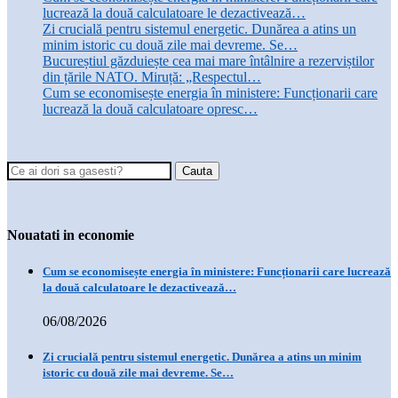
lucrează la două calculatoare le dezactivează…
Zi crucială pentru sistemul energetic. Dunărea a atins un
minim istoric cu două zile mai devreme. Se…
Bucureștiul găzduiește cea mai mare întâlnire a rezerviștilor
din țările NATO. Miruță: „Respectul…
Cum se economisește energia în ministere: Funcționarii care
lucrează la două calculatoare opresc…
Nouatati in economie
Cum se economisește energia în ministere: Funcționarii care lucrează
la două calculatoare le dezactivează…
06/08/2026
Zi crucială pentru sistemul energetic. Dunărea a atins un minim
istoric cu două zile mai devreme. Se…