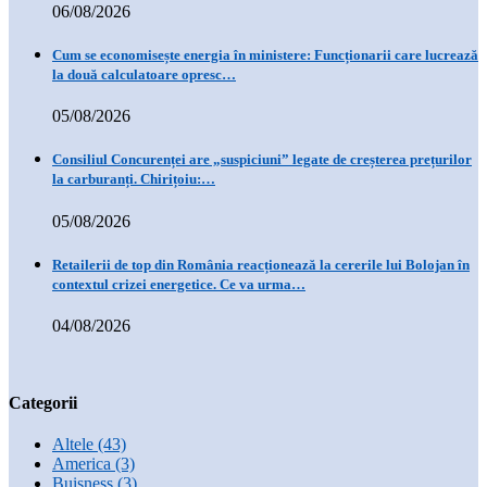
06/08/2026
Cum se economisește energia în ministere: Funcționarii care lucrează
la două calculatoare opresc…
05/08/2026
Consiliul Concurenței are „suspiciuni” legate de creșterea prețurilor
la carburanți. Chirițoiu:…
05/08/2026
Retailerii de top din România reacționează la cererile lui Bolojan în
contextul crizei energetice. Ce va urma…
04/08/2026
Categorii
Altele
(43)
America
(3)
Buisness
(3)