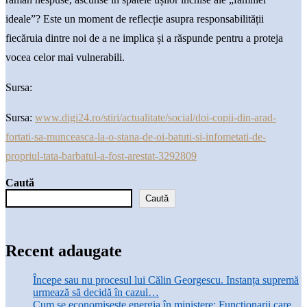
ideale”? Este un moment de reflecție asupra responsabilității
fiecăruia dintre noi de a ne implica și a răspunde pentru a proteja
vocea celor mai vulnerabili.
Sursa:
Sursa:
www.digi24.ro/stiri/actualitate/social/doi-copii-din-arad-
fortati-sa-munceasca-la-o-stana-de-oi-batuti-si-infometati-de-
propriul-tata-barbatul-a-fost-arestat-3292809
Caută
Caută
Recent adaugate
Începe sau nu procesul lui Călin Georgescu. Instanța supremă
urmează să decidă în cazul…
Cum se economisește energia în ministere: Funcționarii care