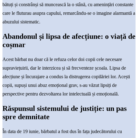
bătuți și constrânși să muncească la o stână, cu amenințări constante
care le fluturau asupra capului, remarcându-se o imagine alarmantă a
abuzului sistematic.
Abandonul și lipsa de afecțiune: o viață de
coșmar
Acest bărbat nu doar că le refuza celor doi copii cele necesare
supraviețuirii, dar le interzicea și să frecventeze școala. Lipsa de
afecțiune și încurajare a condus la distrugerea copilăriei lor. Acești
copii, supuși unui abuz emoțional grav, s-au văzut lipsiți de
perspective pentru dezvoltarea lor intelectuală și emoțională.
Răspunsul sistemului de justiție: un pas
spre demnitate
În data de 19 iunie, bărbatul a fost dus în fața judecătorului cu