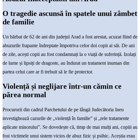
O tragedie ascunsă în spatele unui zâmbet
de familie
Un bărbat de 62 de ani din județul Arad a fost arestat, acuzat fiind de
abuzurile frapante îndreptate împotriva celor doi copii ai săi. De ani
de zile, acești copii au fost condamnați la o viață de suferință. Izolați
de lume și lipsiți de dragoste, au îndurat un tratament inuman din
partea celui care ar fi trebuit să le fie protector.
Violență și neglijare într-un cămin ce
părea normal
Procurorii din cadrul Parchetului de pe lângă Judecătoria Ineu
investighează cazurile de „violență în familie” și „rele tratamente
aplicate minorului”. Se dovedește că, timp de mai mulți ani, copiii au
fost victimele unui sistem vicios de abuz fizic și psihic. Aceștia erau