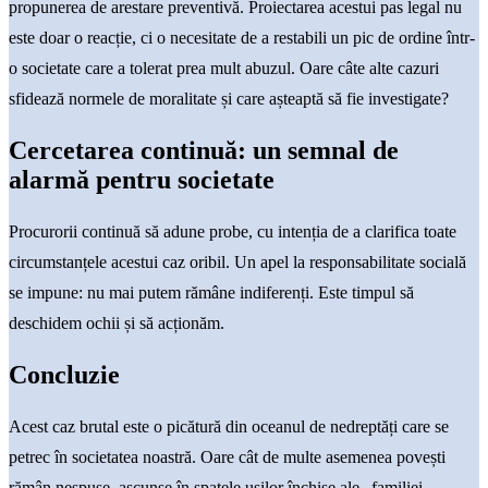
propunerea de arestare preventivă. Proiectarea acestui pas legal nu
este doar o reacție, ci o necesitate de a restabili un pic de ordine într-
o societate care a tolerat prea mult abuzul. Oare câte alte cazuri
sfidează normele de moralitate și care așteaptă să fie investigate?
Cercetarea continuă: un semnal de
alarmă pentru societate
Procurorii continuă să adune probe, cu intenția de a clarifica toate
circumstanțele acestui caz oribil. Un apel la responsabilitate socială
se impune: nu mai putem rămâne indiferenți. Este timpul să
deschidem ochii și să acționăm.
Concluzie
Acest caz brutal este o picătură din oceanul de nedreptăți care se
petrec în societatea noastră. Oare cât de multe asemenea povești
rămân nespuse, ascunse în spatele ușilor închise ale „familiei