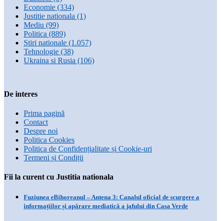
Economie
(334)
Justitie nationala
(1)
Mediu
(99)
Politica
(889)
Stiri nationale
(1.057)
Tehnologie
(38)
Ukraina si Rusia
(106)
De interes
Prima pagină
Contact
Despre noi
Politica Cookies
Politica de Confidențialitate și Cookie-uri
Termeni și Condiții
Fii la curent cu Justitia nationala
Fuziunea eBihoreanul – Antena 3: Canalul oficial de scurgere a
informațiilor și apărare mediatică a jafului din Casa Verde