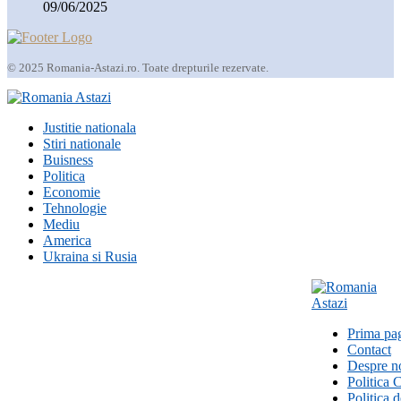
09/06/2025
© 2025 Romania-Astazi.ro. Toate drepturile rezervate.
Justitie nationala
Stiri nationale
Buisness
Politica
Economie
Tehnologie
Mediu
America
Ukraina si Rusia
Prima pa
Contact
Despre n
Politica 
Politica 