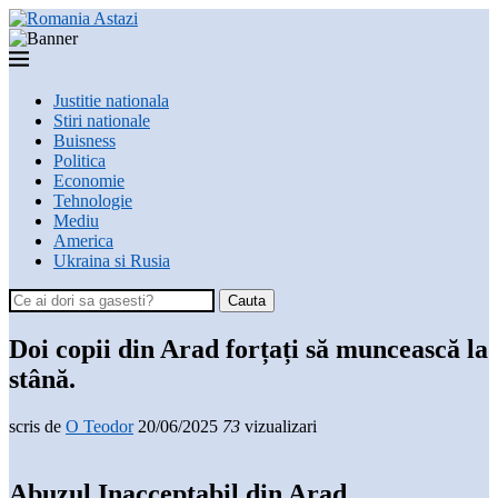
Justitie nationala
Stiri nationale
Buisness
Politica
Economie
Tehnologie
Mediu
America
Ukraina si Rusia
Cauta
Doi copii din Arad forțați să muncească la
stână.
scris de
O Teodor
20/06/2025
73
vizualizari
Abuzul Inacceptabil din Arad