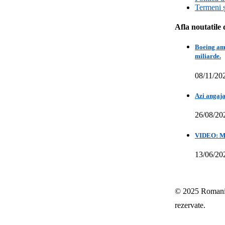
Termeni ș
Afla noutatile 
Boeing amâ
miliarde.
08/11/20
Azi angaja
26/08/20
VIDEO: Mih
13/06/20
© 2025 Romania-
rezervate.