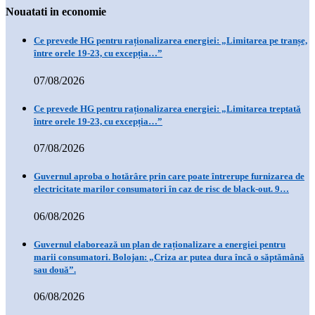
Nouatati in economie
Ce prevede HG pentru raționalizarea energiei: „Limitarea pe tranșe,
între orele 19-23, cu excepția…”
07/08/2026
Ce prevede HG pentru raționalizarea energiei: „Limitarea treptată
între orele 19-23, cu excepția…”
07/08/2026
Guvernul aproba o hotărâre prin care poate întrerupe furnizarea de
electricitate marilor consumatori în caz de risc de black-out. 9…
06/08/2026
Guvernul elaborează un plan de raționalizare a energiei pentru
marii consumatori. Bolojan: „Criza ar putea dura încă o săptămână
sau două”.
06/08/2026