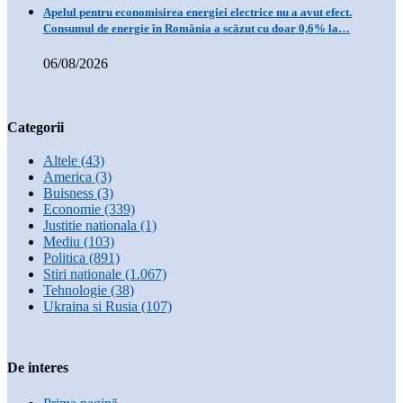
Apelul pentru economisirea energiei electrice nu a avut efect.
Consumul de energie în România a scăzut cu doar 0,6% la…
06/08/2026
Categorii
Altele
(43)
America
(3)
Buisness
(3)
Economie
(339)
Justitie nationala
(1)
Mediu
(103)
Politica
(891)
Stiri nationale
(1.067)
Tehnologie
(38)
Ukraina si Rusia
(107)
De interes