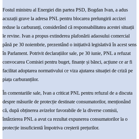
Fostul ministru al Energiei din partea PSD, Bogdan Ivan, a adus
acuzații grave la adresa PNL pentru blocarea prelungirii accizei
reduse la carburanți, considerând că responsabilitatea acestei situații
le revine. Ivan a propus extinderea plafonării adaosului comercial
până pe 30 noiembrie, prezentând o inițiativă legislativă în acest sens
în Parlament. Potrivit declarațiilor sale, pe 30 iunie, PNL a refuzat
convocarea Comisiei pentru buget, finanțe și bănci, acțiune ce ar fi
facilitat adoptarea normativului ce viza ajutarea situației de criză pe
piața carburanților.
În comentariile sale, Ivan a criticat PNL pentru refuzul de a discuta
despre măsurile de protecție destinate consumatorilor, menționând
că, după obținerea avizelor favorabile de la diverse comisii,
întârzierea PNL a avut ca rezultat expunerea consumatorilor la o
protecție insuficientă împotriva creșterii prețurilor.