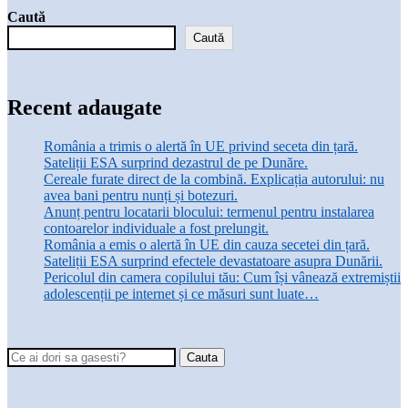
Caută
Caută
Recent adaugate
România a trimis o alertă în UE privind seceta din țară.
Sateliții ESA surprind dezastrul de pe Dunăre.
Cereale furate direct de la combină. Explicația autorului: nu
avea bani pentru nunți și botezuri.
Anunț pentru locatarii blocului: termenul pentru instalarea
contoarelor individuale a fost prelungit.
România a emis o alertă în UE din cauza secetei din țară.
Sateliții ESA surprind efectele devastatoare asupra Dunării.
Pericolul din camera copilului tău: Cum își vânează extremiștii
adolescenții pe internet și ce măsuri sunt luate…