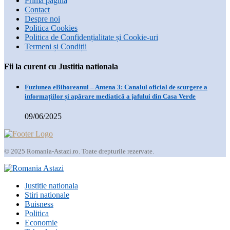
Prima pagină
Contact
Despre noi
Politica Cookies
Politica de Confidențialitate și Cookie-uri
Termeni și Condiții
Fii la curent cu Justitia nationala
Fuziunea eBihoreanul – Antena 3: Canalul oficial de scurgere a
informațiilor și apărare mediatică a jafului din Casa Verde
09/06/2025
© 2025 Romania-Astazi.ro. Toate drepturile rezervate.
Justitie nationala
Stiri nationale
Buisness
Politica
Economie