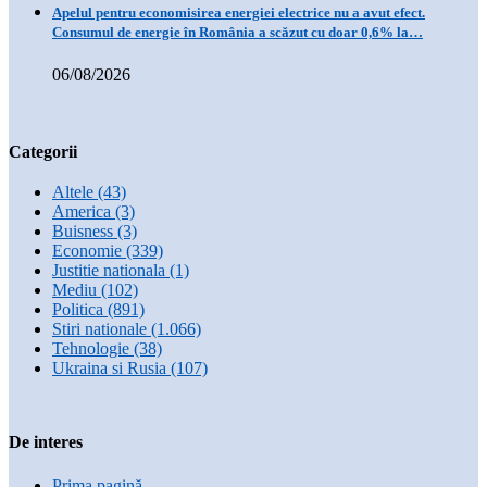
Apelul pentru economisirea energiei electrice nu a avut efect.
Consumul de energie în România a scăzut cu doar 0,6% la…
06/08/2026
Categorii
Altele
(43)
America
(3)
Buisness
(3)
Economie
(339)
Justitie nationala
(1)
Mediu
(102)
Politica
(891)
Stiri nationale
(1.066)
Tehnologie
(38)
Ukraina si Rusia
(107)
De interes
Prima pagină