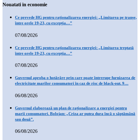
Nouatati in economie
Ce prevede HG pentru raționalizarea energiei: „Limitarea pe tranșe,
între orele 19-23, cu excepția…”
07/08/2026
Ce prevede HG pentru raționalizarea energiei: „Limitarea treptată
între orele 19-23, cu excepția…”
07/08/2026
Guvernul aproba o hotărâre prin care poate întrerupe furnizarea de
electricitate marilor consumatori în caz de risc de black-out. 9…
06/08/2026
Guvernul elaborează un plan de raționalizare a energiei pentru
marii consumatori. Bolojan: „Criza ar putea dura încă o săptămână
sau două”.
06/08/2026