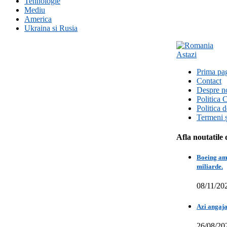
Tehnologie
Mediu
America
Ukraina si Rusia
Prima pa
Contact
Despre n
Politica 
Politica 
Termeni ș
Afla noutatile 
Boeing amâ
miliarde.
08/11/20
Azi angaja
26/08/20