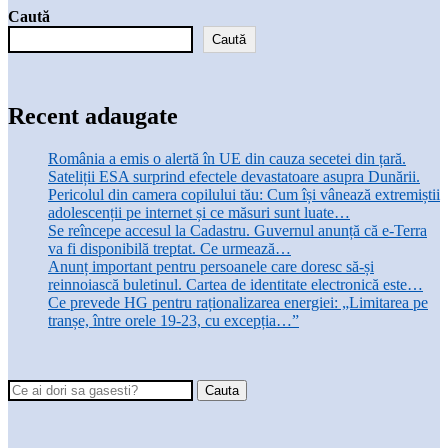
Caută
Caută
Recent adaugate
România a emis o alertă în UE din cauza secetei din țară.
Sateliții ESA surprind efectele devastatoare asupra Dunării.
Pericolul din camera copilului tău: Cum își vânează extremiștii
adolescenții pe internet și ce măsuri sunt luate…
Se reîncepe accesul la Cadastru. Guvernul anunță că e-Terra
va fi disponibilă treptat. Ce urmează…
Anunț important pentru persoanele care doresc să-și
reinnoiască buletinul. Cartea de identitate electronică este…
Ce prevede HG pentru raționalizarea energiei: „Limitarea pe
tranșe, între orele 19-23, cu excepția…”