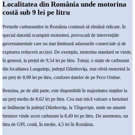
Localitatea din România unde motorina
costă sub 9 lei pe litru
Preturile carburantilor in România continuă să rămână ridicate, în
special datorită scumpirii motorinei, provocată de intervențiile
guvernamentale care nu mai limitează adaosurile comerciale și de
expirarea reducerii accizei. De exemplu, motorina standard se vinde,
în general, la prețul de 9,54 lei pe litru. Totuși, o stație de carburant
din localitatea Lunguleţu, județul Dâmboviţa, mai oferă motorină la
un preț de 8,98 lei pe litru, conform datelor de pe Peco Online.
Benzina, pe de altă parte, este disponibilă în majoritatea stațiilor la
un preț mediu de 8,62 lei pe litru. Cea mai mică valoare a benzinei
se întâlnește în județul Dâmboviţa, la Târgovişte, unde un anumit
furnizor vinde acest carburant la 8,49 lei pe litru. De asemenea, un
litru de GPL costă, în medie, 4,5 lei în România.