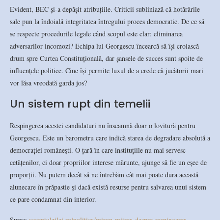
Evident, BEC și-a depășit atribuțiile. Criticii subliniază că hotărârile
sale pun la îndoială integritatea întregului proces democratic. De ce să
se respecte procedurile legale când scopul este clar: eliminarea
adversarilor incomozi? Echipa lui Georgescu încearcă să își croiască
drum spre Curtea Constituțională, dar șansele de succes sunt spoite de
influențele politice. Cine își permite luxul de a crede că jucătorii mari
vor lăsa vreodată garda jos?
Un sistem rupt din temelii
Respingerea acestei candidaturi nu înseamnă doar o lovitură pentru
Georgescu. Este un barometru care indică starea de degradare absolută a
democrației românești. O țară în care instituțiile nu mai servesc
cetățenilor, ci doar propriilor interese mărunte, ajunge să fie un eșec de
proporții. Nu putem decât să ne întrebăm cât mai poate dura această
alunecare în prăpastie și dacă există resurse pentru salvarea unui sistem
ce pare condamnat din interior.
Sursa:
accentulzilei.ro/politica/miron-mitrea-despre-respingerea-