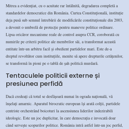
Mitrea a evidențiat, cu o acuitate rar întâlnită, degradarea completă a
standardelor democratice din România. Curtea Constituțională, instituție
deja pusă sub semnul întrebării de modificările constituționale din 2003,
a devenit o umbrelă de protecție pentru manevre politice ordinare.
Lipsa oricăror mecanisme reale de control asupra CCR, coroborată cu
numirile pe criterii politice ale membrilor săi, a transformat această
entitate într-un arbitru facil și obedient partidelor mari. Este de-a
dreptul revoltător cum instituțiile, menite să apere drepturile cetățenilor,
se transformă în pioni pe o tablă de șah politică murdară.
Tentaculele politicii externe și
presiunea perfidă
Dacă credeați că totul se desfășoară numai în ograda națională, vă
înșelați amarnic. Aparatul birocratic european își arată colții, partidele
centriste orchestrând boicoturi la ascensiunea liderilor indezirabili
ideologic. Este un joc duplicitar, în care democrația e invocată doar
când servește scopurilor politice. România intră astfel într-un joc perfid,