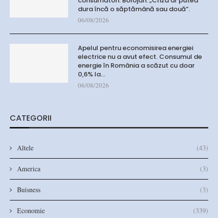
consumatori. Bolojan: „Criza ar putea
dura încă o săptămână sau două”.
06/08/2026
Apelul pentru economisirea energiei
electrice nu a avut efect. Consumul de
energie în România a scăzut cu doar
0,6% la…
06/08/2026
CATEGORII
Altele
(43)
America
(3)
Buisness
(3)
Economie
(339)