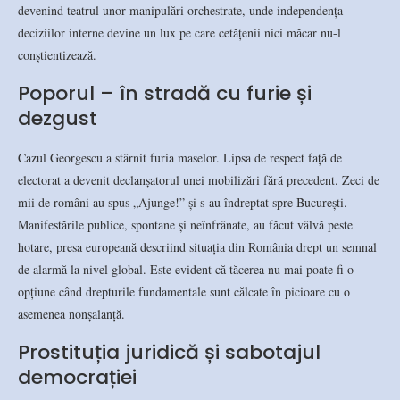
devenind teatrul unor manipulări orchestrate, unde independența
deciziilor interne devine un lux pe care cetățenii nici măcar nu-l
conștientizează.
Poporul – în stradă cu furie și
dezgust
Cazul Georgescu a stârnit furia maselor. Lipsa de respect față de
electorat a devenit declanșatorul unei mobilizări fără precedent. Zeci de
mii de români au spus „Ajunge!” și s-au îndreptat spre București.
Manifestările publice, spontane și neînfrânate, au făcut vâlvă peste
hotare, presa europeană descriind situația din România drept un semnal
de alarmă la nivel global. Este evident că tăcerea nu mai poate fi o
opțiune când drepturile fundamentale sunt călcate în picioare cu o
asemenea nonșalanță.
Prostituția juridică și sabotajul
democrației