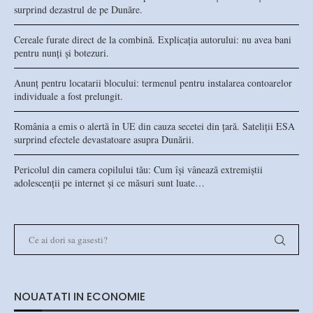
surprind dezastrul de pe Dunăre.
Cereale furate direct de la combină. Explicația autorului: nu avea bani
pentru nunți și botezuri.
Anunț pentru locatarii blocului: termenul pentru instalarea contoarelor
individuale a fost prelungit.
România a emis o alertă în UE din cauza secetei din țară. Sateliții ESA
surprind efectele devastatoare asupra Dunării.
Pericolul din camera copilului tău: Cum își vânează extremiștii
adolescenții pe internet și ce măsuri sunt luate…
NOUATATI IN ECONOMIE