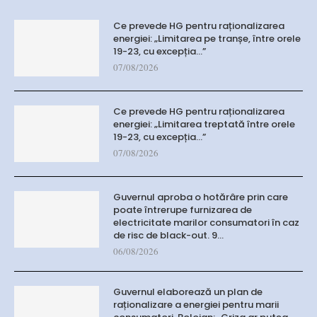
Ce prevede HG pentru raționalizarea
energiei: „Limitarea pe tranșe, între orele
19-23, cu excepția…”
07/08/2026
Ce prevede HG pentru raționalizarea
energiei: „Limitarea treptată între orele
19-23, cu excepția…”
07/08/2026
Guvernul aproba o hotărâre prin care
poate întrerupe furnizarea de
electricitate marilor consumatori în caz
de risc de black-out. 9…
06/08/2026
Guvernul elaborează un plan de
raționalizare a energiei pentru marii