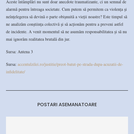
Aceste întâmplări nu sunt doar anecdote traumatizante, ci un semnal de
alarmă pentru întreaga societate. Cum putem să permitem ca violența și
neînțelegerea să devină o parte obișnuită a vieții noastre? Este timpul să
ne analizăm conștiința colectivă și să acționăm pentru a preveni astfel
de incidente. A venit momentul să ne asumăm responsabilitatea și să nu
mai ignorăm realitatea brutală din jur.
Sursa: Antena 3
Sursa:
accentulzilei.ro/justitie/preot-batut-pe-strada-dupa-acuzatii-de-
infidelitate/
POSTARI ASEMANATOARE