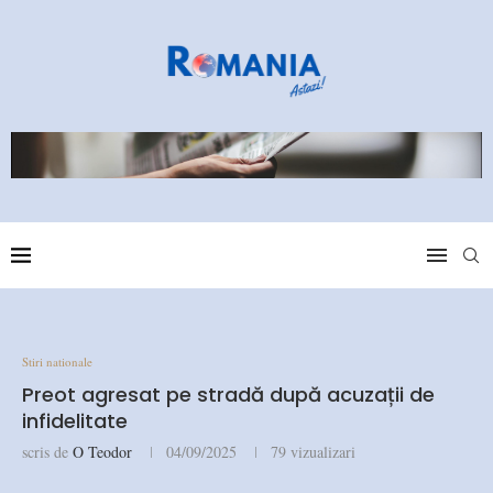
Stiri nationale
Preot agresat pe stradă după acuzații de
infidelitate
scris de
O Teodor
04/09/2025
79
vizualizari