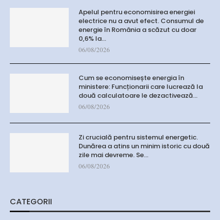
Apelul pentru economisirea energiei
electrice nu a avut efect. Consumul de
energie în România a scăzut cu doar
0,6% la…
06/08/2026
Cum se economisește energia în
ministere: Funcționarii care lucrează la
două calculatoare le dezactivează…
06/08/2026
Zi crucială pentru sistemul energetic.
Dunărea a atins un minim istoric cu două
zile mai devreme. Se…
06/08/2026
CATEGORII