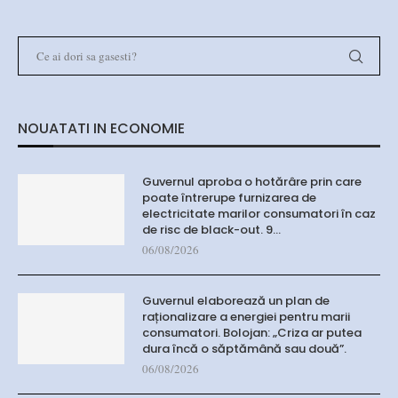
NOUATATI IN ECONOMIE
Guvernul aproba o hotărâre prin care
poate întrerupe furnizarea de
electricitate marilor consumatori în caz
de risc de black-out. 9…
06/08/2026
Guvernul elaborează un plan de
raționalizare a energiei pentru marii
consumatori. Bolojan: „Criza ar putea
dura încă o săptămână sau două”.
06/08/2026