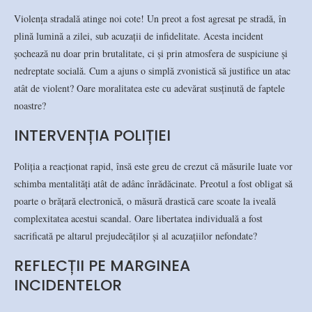
Violența stradală atinge noi cote! Un preot a fost agresat pe stradă, în
plină lumină a zilei, sub acuzații de infidelitate. Acesta incident
șochează nu doar prin brutalitate, ci și prin atmosfera de suspiciune și
nedreptate socială. Cum a ajuns o simplă zvonistică să justifice un atac
atât de violent? Oare moralitatea este cu adevărat susținută de faptele
noastre?
INTERVENȚIA POLIȚIEI
Poliția a reacționat rapid, însă este greu de crezut că măsurile luate vor
schimba mentalități atât de adânc înrădăcinate. Preotul a fost obligat să
poarte o brățară electronică, o măsură drastică care scoate la iveală
complexitatea acestui scandal. Oare libertatea individuală a fost
sacrificată pe altarul prejudecăților și al acuzațiilor nefondate?
REFLECȚII PE MARGINEA
INCIDENTELOR