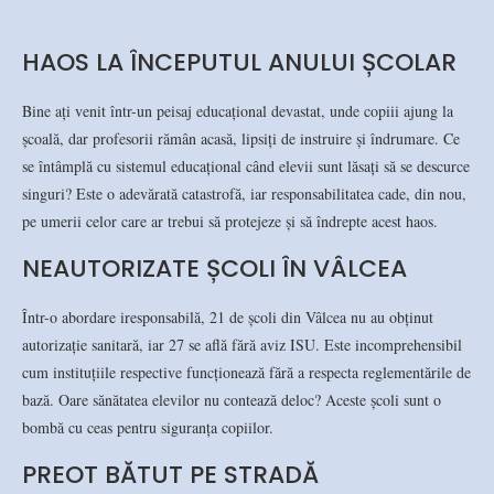
HAOS LA ÎNCEPUTUL ANULUI ȘCOLAR
Bine ați venit într-un peisaj educațional devastat, unde copiii ajung la
școală, dar profesorii rămân acasă, lipsiți de instruire și îndrumare. Ce
se întâmplă cu sistemul educațional când elevii sunt lăsați să se descurce
singuri? Este o adevărată catastrofă, iar responsabilitatea cade, din nou,
pe umerii celor care ar trebui să protejeze și să îndrepte acest haos.
NEAUTORIZATE ȘCOLI ÎN VÂLCEA
Într-o abordare iresponsabilă, 21 de școli din Vâlcea nu au obținut
autorizație sanitară, iar 27 se află fără aviz ISU. Este incomprehensibil
cum instituțiile respective funcționează fără a respecta reglementările de
bază. Oare sănătatea elevilor nu contează deloc? Aceste școli sunt o
bombă cu ceas pentru siguranța copiilor.
PREOT BĂTUT PE STRADĂ