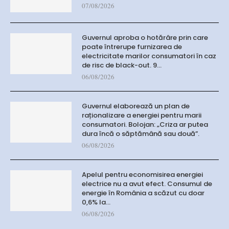
07/08/2026
Guvernul aproba o hotărâre prin care
poate întrerupe furnizarea de
electricitate marilor consumatori în caz
de risc de black-out. 9…
06/08/2026
Guvernul elaborează un plan de
raționalizare a energiei pentru marii
consumatori. Bolojan: „Criza ar putea
dura încă o săptămână sau două”.
06/08/2026
Apelul pentru economisirea energiei
electrice nu a avut efect. Consumul de
energie în România a scăzut cu doar
0,6% la…
06/08/2026