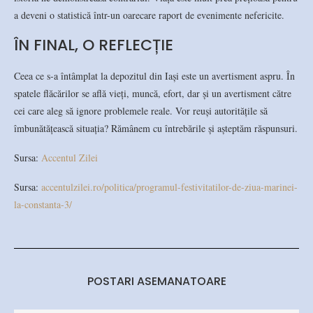
a deveni o statistică într-un oarecare raport de evenimente nefericite.
ÎN FINAL, O REFLECȚIE
Ceea ce s-a întâmplat la depozitul din Iași este un avertisment aspru. În
spatele flăcărilor se află vieți, muncă, efort, dar și un avertisment către
cei care aleg să ignore problemele reale. Vor reuși autoritățile să
îmbunătățească situația? Rămânem cu întrebările și așteptăm răspunsuri.
Sursa:
Accentul Zilei
Sursa:
accentulzilei.ro/politica/programul-festivitatilor-de-ziua-marinei-
la-constanta-3/
POSTARI ASEMANATOARE