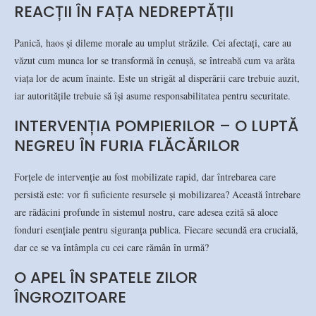
REACȚII ÎN FAȚA NEDREPTĂȚII
Panică, haos și dileme morale au umplut străzile. Cei afectați, care au
văzut cum munca lor se transformă în cenușă, se întreabă cum va arăta
viața lor de acum înainte. Este un strigăt al disperării care trebuie auzit,
iar autoritățile trebuie să își asume responsabilitatea pentru securitate.
INTERVENȚIA POMPIERILOR – O LUPTĂ
NEGREU ÎN FURIA FLĂCĂRILOR
Forțele de intervenție au fost mobilizate rapid, dar întrebarea care
persistă este: vor fi suficiente resursele și mobilizarea? Această întrebare
are rădăcini profunde în sistemul nostru, care adesea ezită să aloce
fonduri esențiale pentru siguranța publica. Fiecare secundă era crucială,
dar ce se va întâmpla cu cei care rămân în urmă?
O APEL ÎN SPATELE ZILOR
ÎNGROZITOARE