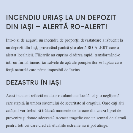
INCENDIU URIAȘ LA UN DEPOZIT
DIN IAȘI – ALERTĂ RO-ALERT!
Într-o zi de august, un incendiu de proporții devastatoare a izbucnit la
un depozit din Iași, provocând panică și o alertă RO-ALERT care a
alertat localnicii. Flăcările au cuprins clădirea rapid, transformând-o
într-un furnal imens, iar salvele de apă ale pompierilor se luptau cu o
forță naturală care părea imposibil de învins.
DEZASTRU ÎN IAȘI
Acest incident reflectă nu doar o calamitate locală, ci și o neglijență
care stăpită în umbra sistemului de securitate al orașului. Oare câți alți
cetățeni vor trebui să trăiască momente de teroare din cauza lipsei de
prevenire și dotare adecvată? Această tragedie este un semnal de alarmă
pentru toți cei care cred că situațiile extreme nu îi pot atinge.