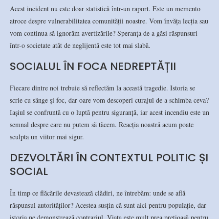
Acest incident nu este doar statistică într-un raport. Este un memento
atroce despre vulnerabilitatea comunității noastre. Vom învăța lecția sau
vom continua să ignorăm avertizările? Speranța de a găsi răspunsuri
într-o societate atât de neglijentă este tot mai slabă.
SOCIALUL ÎN FOCA NEDREPTĂȚII
Fiecare dintre noi trebuie să reflectăm la această tragedie. Istoria se
scrie cu sânge și foc, dar oare vom descoperi curajul de a schimba ceva?
Iașiul se confruntă cu o luptă pentru siguranță, iar acest incendiu este un
semnal despre care nu putem să tăcem. Reacția noastră acum poate
sculpta un viitor mai sigur.
DEZVOLTĂRI ÎN CONTEXTUL POLITIC ȘI
SOCIAL
În timp ce flăcările devastează clădiri, ne întrebăm: unde se află
răspunsul autorităților? Acestea susțin că sunt aici pentru populație, dar
istoria ne demonstrează contrariul. Viața este mult prea prețioasă pentru