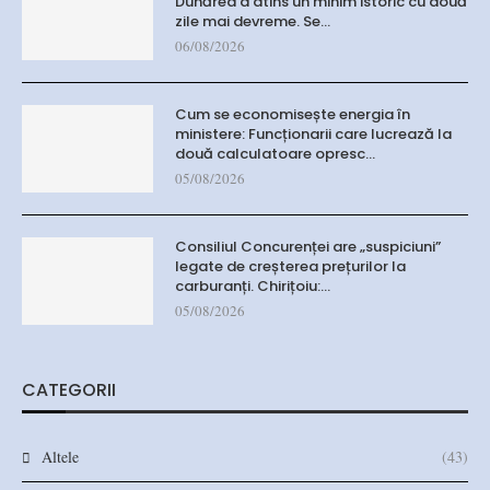
Dunărea a atins un minim istoric cu două
zile mai devreme. Se…
06/08/2026
Cum se economisește energia în
ministere: Funcționarii care lucrează la
două calculatoare opresc…
05/08/2026
Consiliul Concurenței are „suspiciuni”
legate de creșterea prețurilor la
carburanți. Chirițoiu:…
05/08/2026
CATEGORII
Altele
(43)