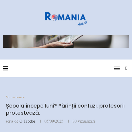
Stiri nationale
Școala începe luni? Părinții confuzi, profesorii
protestează.
scris de
O Teodor
05/09/2025
80
vizualizari