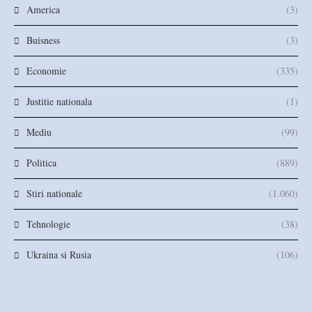
America
(3)
Buisness
(3)
Economie
(335)
Justitie nationala
(1)
Mediu
(99)
Politica
(889)
Stiri nationale
(1.060)
Tehnologie
(38)
Ukraina si Rusia
(106)