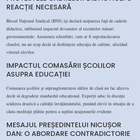
REACȚIE NECESARĂ
Blocul Național Sindical (BNS) își declară susținerea față de cadrele
didactice, subliniind impactul devastator al recentelor măsuri
guvernamentale. Asemenea schimbări, cum ar fi supraîncărcarea
claselor, nu au scop decât să desființeze educația de calitate, afectând
viitorul elevilor.
IMPACTUL COMASĂRII ȘCOLILOR
ASUPRA EDUCAȚIEI
Comasarea școlilor și supraaglomerarea sălilor de clasă nu fac altceva
decât să degradeze standardul educațional. Experții aduc în discuție
scăderea drastică a calității învățământului, punând elevii în situația de a
căuta meditații plătite pentru a suplini neajunsurile evidente.
MESAJUL PREȘEDINTELUI NICUȘOR
DAN: O ABORDARE CONTRADICTORIE