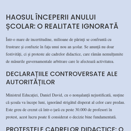
HAOSUL ÎNCEPERII ANULUI
ȘCOLAR: O REALITATE IGNORATĂ
Într-o mare de incertitudine, milioane de părinți se confruntă cu
frustrare și confuzie în fața unui nou an școlar. Se anunță nu doar
festivități, ci și proteste ale cadrelor didactice, care rămân nemulțumite
de măsurile guvernamentale arbitrare care le afectează activitatea.
DECLARAȚIILE CONTROVERSATE ALE
AUTORITĂȚILOR
Ministrul Educației, Daniel David, cu o nonșalanță nejustificată, susține
că școala va începe luni, ignorând strigătul disperat al celor care predau.
Este greu de crezut că într-o țară cu peste 30.000 de profesori în
protest, acest lucru poate fi considerat o decizie bine fundamentată.
PROTESTELE CADRELOR DIDACTICE: O