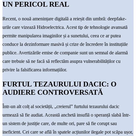
UN PERICOL REAL
Recent, o nouă amenințare digitală a reieșit din umbră: deepfake-
urile care vizează Hidroelectrica. Acest tip de tehnologie avansată
permite manipularea imaginilor și a sunetului, ceea ce ar putea
conduce la dezinformare masivă și crize de încredere în instituțiile
publice. Avertizările emise de companie sunt un semnal de alarmă
care trebuie să ne facă să reflectăm asupra vulnerabilităților cu
privire la falsificarea informațiilor.
FURTUL TEZAURULUI DACIC: O
AUDIERE CONTROVERSATĂ
Într-un alt colț al societății, „creierul” furtului tezaurului dacic
urmează să fie audiat. Această anchetă insuflă o speranță slabă într-
un sistem de justiție care, de multe ori, pare să fie corupt sau
ineficient. Cei care se află în spatele acțiunilor ilegale pot scăpa ușor,