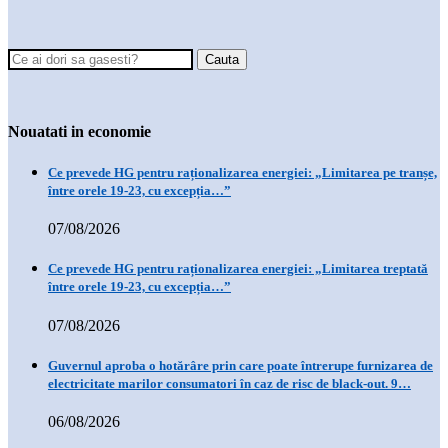
Nouatati in economie
Ce prevede HG pentru raționalizarea energiei: „Limitarea pe tranșe,
între orele 19-23, cu excepția…”
07/08/2026
Ce prevede HG pentru raționalizarea energiei: „Limitarea treptată
între orele 19-23, cu excepția…”
07/08/2026
Guvernul aproba o hotărâre prin care poate întrerupe furnizarea de
electricitate marilor consumatori în caz de risc de black-out. 9…
06/08/2026