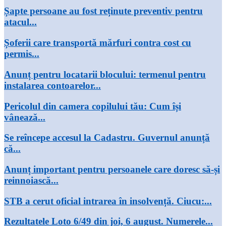
Șapte persoane au fost reținute preventiv pentru
atacul...
Șoferii care transportă mărfuri contra cost cu
permis...
Anunț pentru locatarii blocului: termenul pentru
instalarea contoarelor...
Pericolul din camera copilului tău: Cum își
vânează...
Se reîncepe accesul la Cadastru. Guvernul anunță
că...
Anunț important pentru persoanele care doresc să-și
reinnoiască...
STB a cerut oficial intrarea în insolvență. Ciucu:...
Rezultatele Loto 6/49 din joi, 6 august. Numerele...