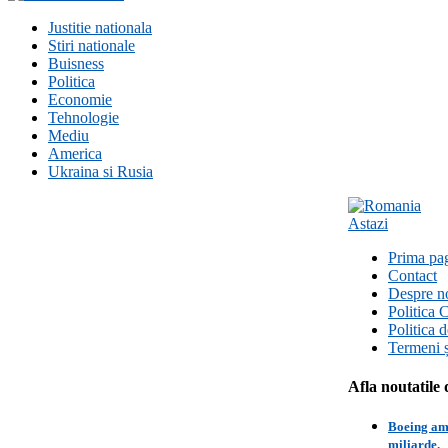
Justitie nationala
Stiri nationale
Buisness
Politica
Economie
Tehnologie
Mediu
America
Ukraina si Rusia
Prima pa
Contact
Despre n
Politica 
Politica 
Termeni ș
Afla noutatile 
Boeing amâ
miliarde.