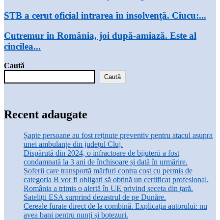
STB a cerut oficial intrarea în insolvență. Ciucu:...
Cutremur în România, joi după-amiază. Este al
cincilea...
Caută
Caută
Recent adaugate
Șapte persoane au fost reținute preventiv pentru atacul asupra
unei ambulanțe din județul Cluj.
Dispărută din 2024, o infractoare de bijuterii a fost
condamnată la 3 ani de închisoare și dată în urmărire.
Șoferii care transportă mărfuri contra cost cu permis de
categoria B vor fi obligați să obțină un certificat profesional.
România a trimis o alertă în UE privind seceta din țară.
Sateliții ESA surprind dezastrul de pe Dunăre.
Cereale furate direct de la combină. Explicația autorului: nu
avea bani pentru nunți și botezuri.