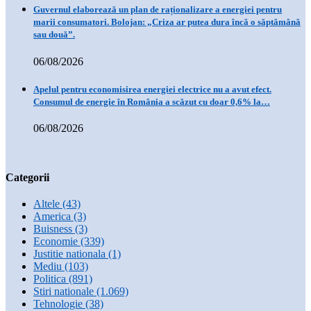
Guvernul elaborează un plan de raționalizare a energiei pentru
marii consumatori. Bolojan: „Criza ar putea dura încă o săptămână
sau două”.
06/08/2026
Apelul pentru economisirea energiei electrice nu a avut efect.
Consumul de energie în România a scăzut cu doar 0,6% la…
06/08/2026
Categorii
Altele
(43)
America
(3)
Buisness
(3)
Economie
(339)
Justitie nationala
(1)
Mediu
(103)
Politica
(891)
Stiri nationale
(1.069)
Tehnologie
(38)